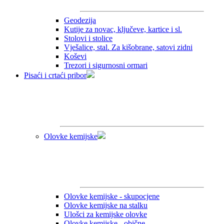
Geodezija
Kutije za novac, ključeve, kartice i sl.
Stolovi i stolice
Vješalice, stal. Za kišobrane, satovi zidni
Koševi
Trezori i sigurnosni ormari
Pisaći i crtaći pribor
Olovke kemijske
Olovke kemijske - skupocjene
Olovke kemijske na stalku
Ulošci za kemijske olovke
Olovke kemijske - obične