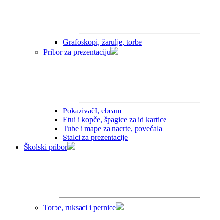
Grafoskopi, žarulje, torbe
Pribor za prezentaciju
PokazivačI, ebeam
Etui i kopče, špagice za id kartice
Tube i mape za nacrte, povećala
Stalci za prezentacije
Školski pribor
Torbe, ruksaci i pernice