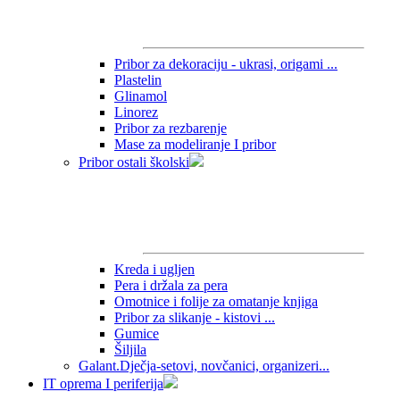
Pribor za dekoraciju - ukrasi, origami ...
Plastelin
Glinamol
Linorez
Pribor za rezbarenje
Mase za modeliranje I pribor
Pribor ostali školski
Kreda i ugljen
Pera i držala za pera
Omotnice i folije za omatanje knjiga
Pribor za slikanje - kistovi ...
Gumice
Šiljila
Galant.Dječja-setovi, novčanici, organizeri...
IT oprema I periferija