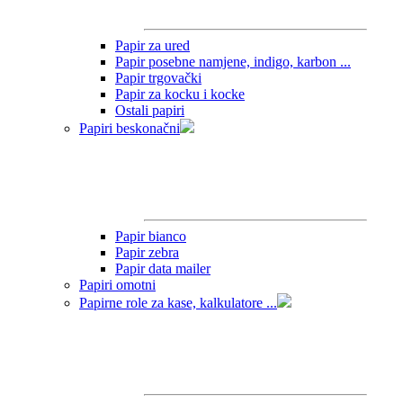
Papir za ured
Papir posebne namjene, indigo, karbon ...
Papir trgovački
Papir za kocku i kocke
Ostali papiri
Papiri beskonačni
Papir bianco
Papir zebra
Papir data mailer
Papiri omotni
Papirne role za kase, kalkulatore ...