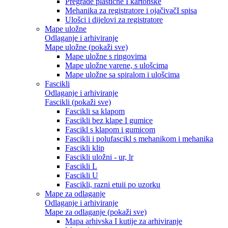
Pregrade plastične I kartonske
Mehanika za registratore i ojačivačI spisa
Ulošci i dijelovi za registratore
Mape uložne
Odlaganje i arhiviranje
Mape uložne (pokaži sve)
Mape uložne s ringovima
Mape uložne varene, s ulošcima
Mape uložne sa spiralom i ulošcima
Fascikli
Odlaganje i arhiviranje
Fascikli (pokaži sve)
Fascikli sa klapom
Fascikli bez klape I gumice
Fascikl s klapom i gumicom
Fascikli i polufascikl s mehanikom i mehanika
Fascikli klip
Fascikli uložni - ur, lr
Fascikli L
Fascikli U
Fascikli, razni etuii po uzorku
Mape za odlaganje
Odlaganje i arhiviranje
Mape za odlaganje (pokaži sve)
Mapa arhivska I kutije za arhiviranje