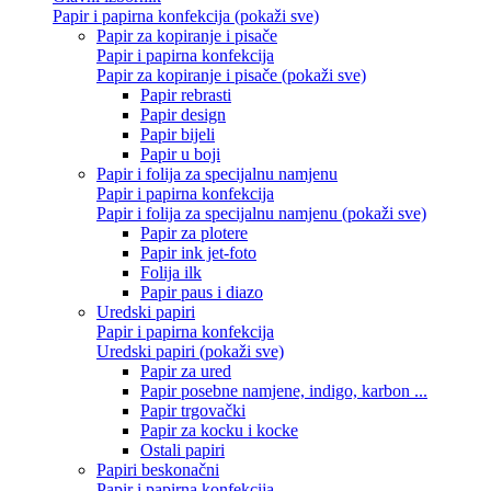
Papir i papirna konfekcija (pokaži sve)
Papir za kopiranje i pisače
Papir i papirna konfekcija
Papir za kopiranje i pisače (pokaži sve)
Papir rebrasti
Papir design
Papir bijeli
Papir u boji
Papir i folija za specijalnu namjenu
Papir i papirna konfekcija
Papir i folija za specijalnu namjenu (pokaži sve)
Papir za plotere
Papir ink jet-foto
Folija ilk
Papir paus i diazo
Uredski papiri
Papir i papirna konfekcija
Uredski papiri (pokaži sve)
Papir za ured
Papir posebne namjene, indigo, karbon ...
Papir trgovački
Papir za kocku i kocke
Ostali papiri
Papiri beskonačni
Papir i papirna konfekcija