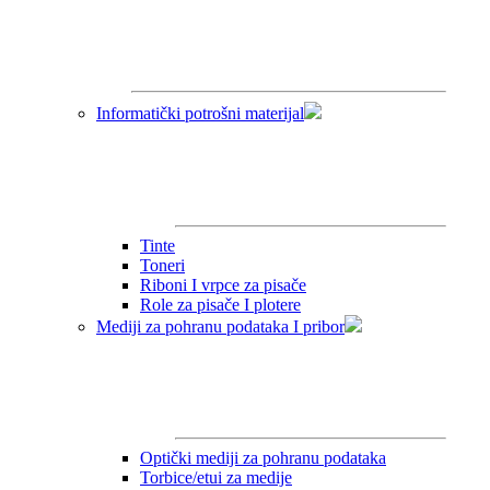
Informatički potrošni materijal
Tinte
Toneri
Riboni I vrpce za pisače
Role za pisače I plotere
Mediji za pohranu podataka I pribor
Optički mediji za pohranu podataka
Torbice/etui za medije