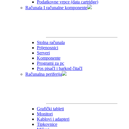
Podatkovne vrpce (data cartridge)
Računala I računalne komponente
Stolna računala
Prijenosnici
Serveri
Komponente
Programi za pc
Pos pisačI i barkod čitačI
Računalna periferija
Grafički tableti
Monitori
Kablovi i adapteri
Tipkovnice