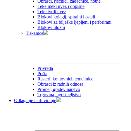
Obrasci, rječnici, zadaćnice, notne
Teke meki uvez i dopisne
Teke tvrdi uvez
Blokovi kolegij, spiralni i ostali
Blokovi za bilješke ljepljeni i perforirani
Blokovi uložni
Tiskanice
Privreda
Pošta
Rasteri, kontovnici, temeljnice
Obrasci iz radnih odnosa
Promet, građevinarstvo
Trgovina, ugostiteljstvo
Odlaganje i arhiviranje