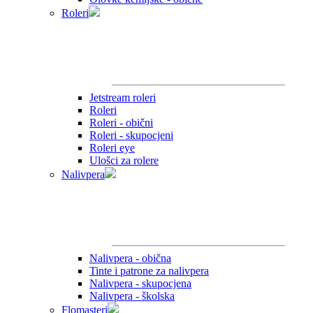
Roleri
Jetstream roleri
Roleri
Roleri - obični
Roleri - skupocjeni
Roleri eye
Ulošci za rolere
Nalivpera
Nalivpera - obična
Tinte i patrone za nalivpera
Nalivpera - skupocjena
Nalivpera - školska
Flomasteri