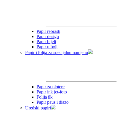
Papir rebrasti
Papir design
Papir bijeli
Papir u boji
Papir i folija za specijalnu namjenu
Papir za plotere
Papir ink jet-foto
Folija ilk
Papir paus i diazo
Uredski papiri