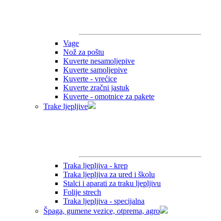
Vage
Nož za poštu
Kuverte nesamoljepive
Kuverte samoljepive
Kuverte - vrećice
Kuverte zračni jastuk
Kuverte - omotnice za pakete
Trake ljepljive
Traka ljepljiva - krep
Traka ljepljiva za ured i školu
Stalci i aparati za traku ljepljivu
Folije strech
Traka ljepljiva - specijalna
Špaga, gumene vezice, otprema, agro