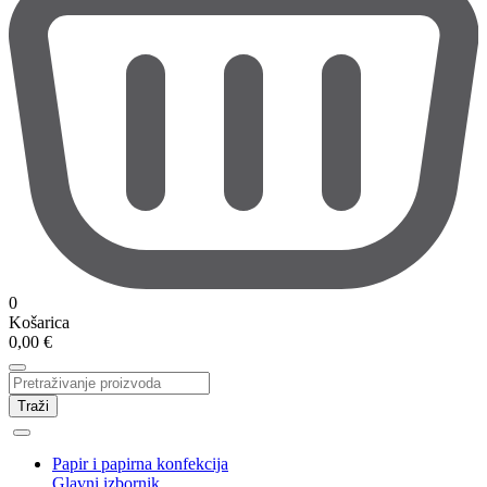
0
Košarica
0,00
€
Traži
Papir i papirna konfekcija
Glavni izbornik