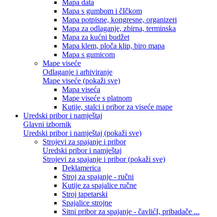
Mapa data
Mapa s gumbom i čIčkom
Mapa potpisne, kongresne, organizeri
Mapa za odlaganje, zbirna, terminska
Mapa za kućni budžet
Mapa klem, ploča klip, biro mapa
Mapa s gumicom
Mape viseće
Odlaganje i arhiviranje
Mape viseće (pokaži sve)
Mapa viseća
Mape viseće s platnom
Kutije, stalci i pribor za viseće mape
Uredski pribor i namještaj
Glavni izbornik
Uredski pribor i namještaj (pokaži sve)
Strojevi za spajanje i pribor
Uredski pribor i namještaj
Strojevi za spajanje i pribor (pokaži sve)
Deklamerica
Stroj za spajanje - ručni
Kutije za spajalice ručne
Stroj tapetarski
Spajalice strojne
Sitni pribor za spajanje - čavlićI, pribadače ...