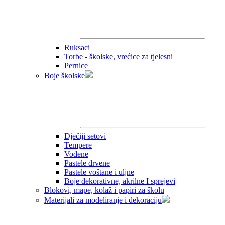
Ruksaci
Torbe - školske, vrećice za tjelesni
Pernice
Boje školske
Dječiji setovi
Tempere
Vodene
Pastele drvene
Pastele voštane i uljne
Boje dekorativne, akrilne I sprejevi
Blokovi, mape, kolaž i papiri za školu
Materijali za modeliranje i dekoraciju