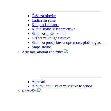
Čaše za olovke
Ladice za spise
Kutije s ladicama
Kutije stolne višenamjenske
Stalci za spise okomiti
Držači za knjige i listove
Stalci za prospekte sa opremom, ploče oglasne
Mape stolne
Adresari, albumi za vizitke
Adresari
Albumi, etui i stalci za vizitke te pribor
Namještaj