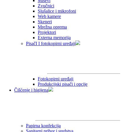
Miševi
Zvučnici
Slušalice i mikrofoni
Web kamere
Skeneri
Mrežna oprema
Projektori
Externa memorija
PisačI I fotokopirni uređaji
Fotokopirni uređaji
Produkcijski pisači i opcije
Čišćenje i higijena
Papirna konfekcija
Sanitarni pribor i sredstva