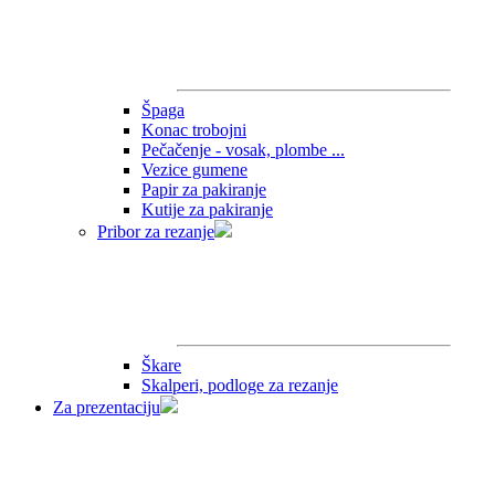
Špaga
Konac trobojni
Pečačenje - vosak, plombe ...
Vezice gumene
Papir za pakiranje
Kutije za pakiranje
Pribor za rezanje
Škare
Skalperi, podloge za rezanje
Za prezentaciju