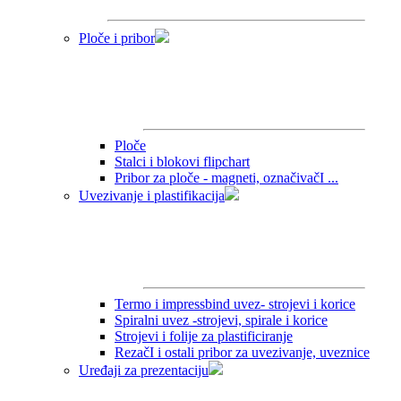
Ploče i pribor
Ploče
Stalci i blokovi flipchart
Pribor za ploče - magneti, označivačI ...
Uvezivanje i plastifikacija
Termo i impressbind uvez- strojevi i korice
Spiralni uvez -strojevi, spirale i korice
Strojevi i folije za plastificiranje
RezačI i ostali pribor za uvezivanje, uveznice
Uređaji za prezentaciju