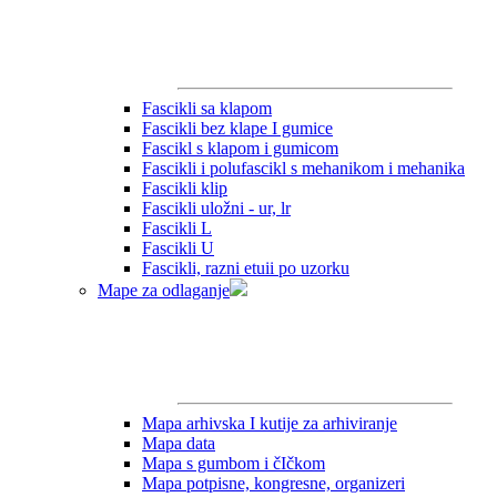
Fascikli sa klapom
Fascikli bez klape I gumice
Fascikl s klapom i gumicom
Fascikli i polufascikl s mehanikom i mehanika
Fascikli klip
Fascikli uložni - ur, lr
Fascikli L
Fascikli U
Fascikli, razni etuii po uzorku
Mape za odlaganje
Mapa arhivska I kutije za arhiviranje
Mapa data
Mapa s gumbom i čIčkom
Mapa potpisne, kongresne, organizeri