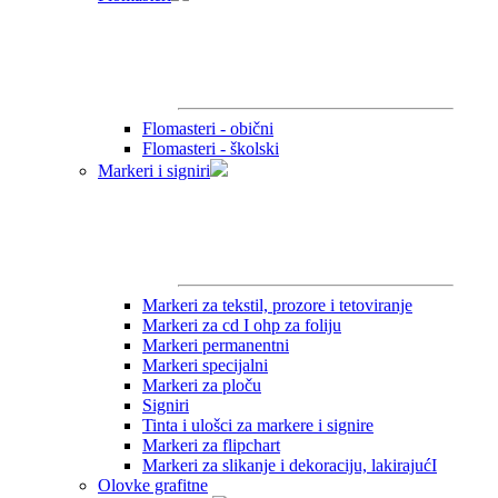
Flomasteri - obični
Flomasteri - školski
Markeri i signiri
Markeri za tekstil, prozore i tetoviranje
Markeri za cd I ohp za foliju
Markeri permanentni
Markeri specijalni
Markeri za ploču
Signiri
Tinta i ulošci za markere i signire
Markeri za flipchart
Markeri za slikanje i dekoraciju, lakirajućI
Olovke grafitne