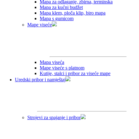
Mapa za odlaganje, zbirna, terminska
Mapa za kućni budžet
Mapa klem, ploča klip, biro mapa
Mapa s gumicom
Mape viseće
Mapa viseća
Mape viseće s platnom
Kutije, stalci i pribor za viseće mape
Uredski pribor i namještaj
Strojevi za spajanje i pribor