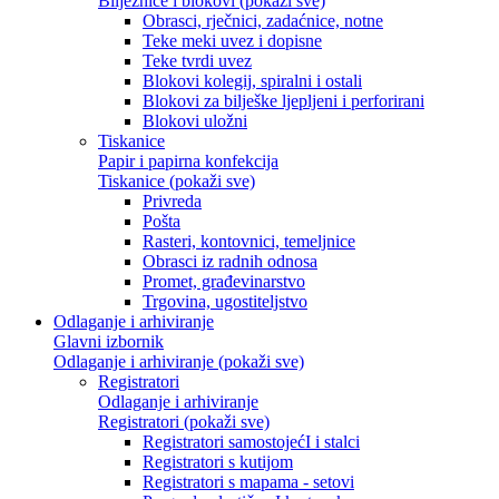
Bilježnice i blokovi (pokaži sve)
Obrasci, rječnici, zadaćnice, notne
Teke meki uvez i dopisne
Teke tvrdi uvez
Blokovi kolegij, spiralni i ostali
Blokovi za bilješke ljepljeni i perforirani
Blokovi uložni
Tiskanice
Papir i papirna konfekcija
Tiskanice (pokaži sve)
Privreda
Pošta
Rasteri, kontovnici, temeljnice
Obrasci iz radnih odnosa
Promet, građevinarstvo
Trgovina, ugostiteljstvo
Odlaganje i arhiviranje
Glavni izbornik
Odlaganje i arhiviranje (pokaži sve)
Registratori
Odlaganje i arhiviranje
Registratori (pokaži sve)
Registratori samostojećI i stalci
Registratori s kutijom
Registratori s mapama - setovi