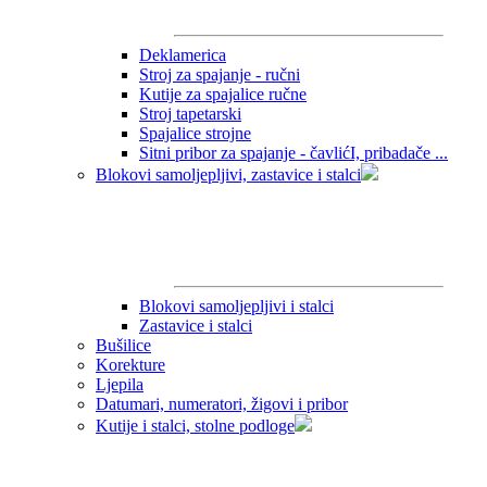
Deklamerica
Stroj za spajanje - ručni
Kutije za spajalice ručne
Stroj tapetarski
Spajalice strojne
Sitni pribor za spajanje - čavlićI, pribadače ...
Blokovi samoljepljivi, zastavice i stalci
Blokovi samoljepljivi i stalci
Zastavice i stalci
Bušilice
Korekture
Ljepila
Datumari, numeratori, žigovi i pribor
Kutije i stalci, stolne podloge