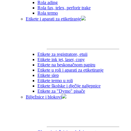
Rola ading
Rola fax, telex, perforir trake
Rola termo
Etikete i aparati za etiketiranje
Etikete za registratore, etuii
Etikete ink jet, laser, copy
Etikete na beskonačnom papiru
Etikete u roli i aparati za etiketiranje
Etikete slep
Etikete termo u roli
Etikete školske i dječije naljepnice
Etikete za "Dymo" pisače
Bilježnice i blokovi