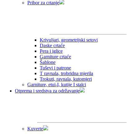
Pribor za crtanje
Krivuljari, geometrijski setovi
Daske crtaće
Pera i iglice
Garniture crtaće
Šablone
Tuševi i patrone
T ravnala, trobridna mjerila
Trokuti, ravnala, kutomjeri
Garniture, etui-I, kutije I stalci
Otprema i sredstva za održavanje
Kuverte