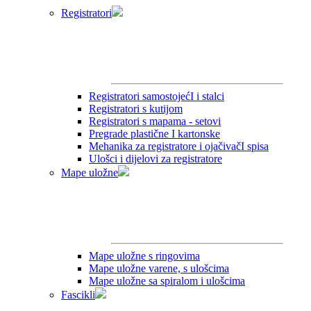
Registratori
Registratori samostojećI i stalci
Registratori s kutijom
Registratori s mapama - setovi
Pregrade plastične I kartonske
Mehanika za registratore i ojačivačI spisa
Ulošci i dijelovi za registratore
Mape uložne
Mape uložne s ringovima
Mape uložne varene, s ulošcima
Mape uložne sa spiralom i ulošcima
Fascikli