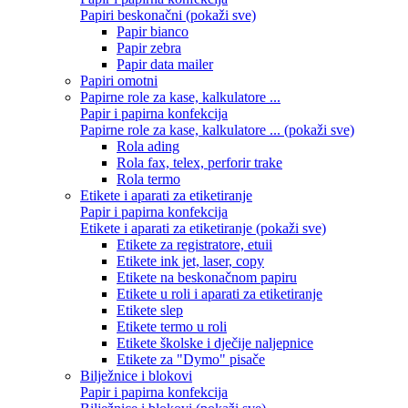
Papiri beskonačni (pokaži sve)
Papir bianco
Papir zebra
Papir data mailer
Papiri omotni
Papirne role za kase, kalkulatore ...
Papir i papirna konfekcija
Papirne role za kase, kalkulatore ... (pokaži sve)
Rola ading
Rola fax, telex, perforir trake
Rola termo
Etikete i aparati za etiketiranje
Papir i papirna konfekcija
Etikete i aparati za etiketiranje (pokaži sve)
Etikete za registratore, etuii
Etikete ink jet, laser, copy
Etikete na beskonačnom papiru
Etikete u roli i aparati za etiketiranje
Etikete slep
Etikete termo u roli
Etikete školske i dječije naljepnice
Etikete za "Dymo" pisače
Bilježnice i blokovi
Papir i papirna konfekcija