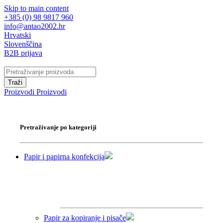
Skip to main content
+385 (0) 98 9817 960
info@antao2002.hr
Hrvatski
Slovenščina
B2B prijava
Traži
Proizvodi
Proizvodi
Pretraživanje po kategoriji
Papir i papirna konfekcija
Papir za kopiranje i pisače