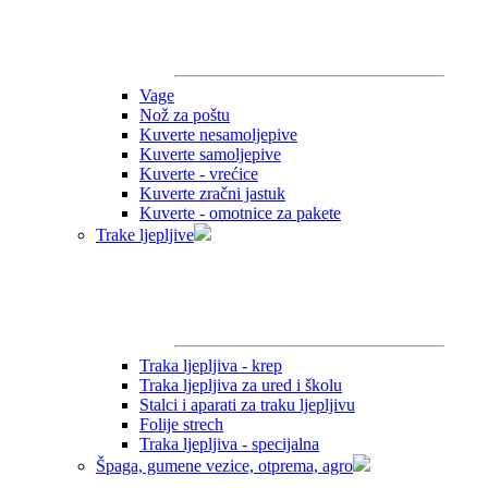
Vage
Nož za poštu
Kuverte nesamoljepive
Kuverte samoljepive
Kuverte - vrećice
Kuverte zračni jastuk
Kuverte - omotnice za pakete
Trake ljepljive
Traka ljepljiva - krep
Traka ljepljiva za ured i školu
Stalci i aparati za traku ljepljivu
Folije strech
Traka ljepljiva - specijalna
Špaga, gumene vezice, otprema, agro