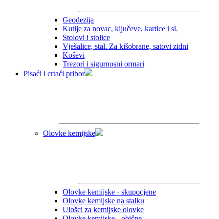
Geodezija
Kutije za novac, ključeve, kartice i sl.
Stolovi i stolice
Vješalice, stal. Za kišobrane, satovi zidni
Koševi
Trezori i sigurnosni ormari
Pisaći i crtaći pribor
Olovke kemijske
Olovke kemijske - skupocjene
Olovke kemijske na stalku
Ulošci za kemijske olovke
Olovke kemijske - obične