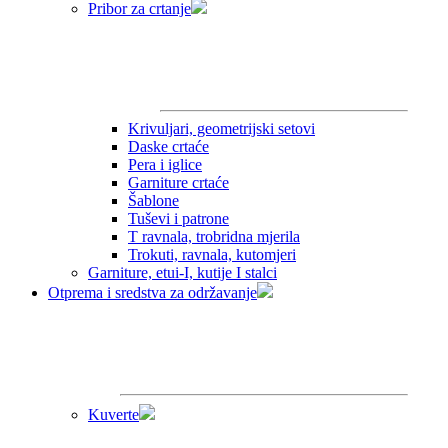
Pribor za crtanje
Krivuljari, geometrijski setovi
Daske crtaće
Pera i iglice
Garniture crtaće
Šablone
Tuševi i patrone
T ravnala, trobridna mjerila
Trokuti, ravnala, kutomjeri
Garniture, etui-I, kutije I stalci
Otprema i sredstva za održavanje
Kuverte