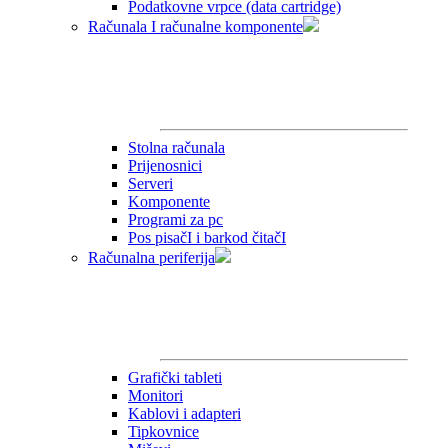
Podatkovne vrpce (data cartridge)
Računala I računalne komponente
Stolna računala
Prijenosnici
Serveri
Komponente
Programi za pc
Pos pisačI i barkod čitačI
Računalna periferija
Grafički tableti
Monitori
Kablovi i adapteri
Tipkovnice