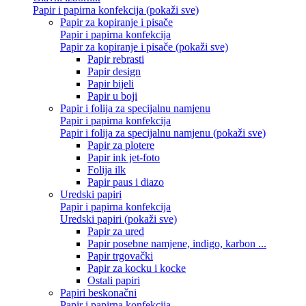
Papir i papirna konfekcija (pokaži sve)
Papir za kopiranje i pisače
Papir i papirna konfekcija
Papir za kopiranje i pisače (pokaži sve)
Papir rebrasti
Papir design
Papir bijeli
Papir u boji
Papir i folija za specijalnu namjenu
Papir i papirna konfekcija
Papir i folija za specijalnu namjenu (pokaži sve)
Papir za plotere
Papir ink jet-foto
Folija ilk
Papir paus i diazo
Uredski papiri
Papir i papirna konfekcija
Uredski papiri (pokaži sve)
Papir za ured
Papir posebne namjene, indigo, karbon ...
Papir trgovački
Papir za kocku i kocke
Ostali papiri
Papiri beskonačni
Papir i papirna konfekcija