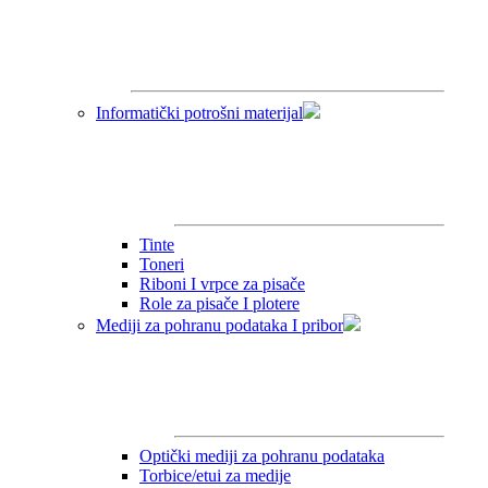
Informatički potrošni materijal
Tinte
Toneri
Riboni I vrpce za pisače
Role za pisače I plotere
Mediji za pohranu podataka I pribor
Optički mediji za pohranu podataka
Torbice/etui za medije