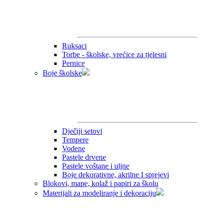
Ruksaci
Torbe - školske, vrećice za tjelesni
Pernice
Boje školske
Dječiji setovi
Tempere
Vodene
Pastele drvene
Pastele voštane i uljne
Boje dekorativne, akrilne I sprejevi
Blokovi, mape, kolaž i papiri za školu
Materijali za modeliranje i dekoraciju