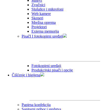
Miševi
Zvučnici
Slušalice i mikrofoni
Web kamere
Skeneri
Mrežna oprema
Projektori
Externa memorija
PisačI I fotokopirni uređaji
Fotokopirni uređaji
Produkcijski pisači i opcije
Čišćenje i higijena
Papirna konfekcija
Sanitarni pribor i sredstva