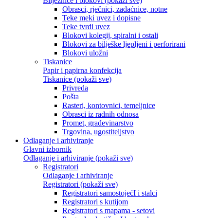
Bilježnice i blokovi (pokaži sve)
Obrasci, rječnici, zadaćnice, notne
Teke meki uvez i dopisne
Teke tvrdi uvez
Blokovi kolegij, spiralni i ostali
Blokovi za bilješke ljepljeni i perforirani
Blokovi uložni
Tiskanice
Papir i papirna konfekcija
Tiskanice (pokaži sve)
Privreda
Pošta
Rasteri, kontovnici, temeljnice
Obrasci iz radnih odnosa
Promet, građevinarstvo
Trgovina, ugostiteljstvo
Odlaganje i arhiviranje
Glavni izbornik
Odlaganje i arhiviranje (pokaži sve)
Registratori
Odlaganje i arhiviranje
Registratori (pokaži sve)
Registratori samostojećI i stalci
Registratori s kutijom
Registratori s mapama - setovi