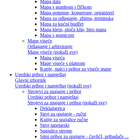
Mapa data
Mapa s gumbom i čIčkom
Mapa potpisne, kongresne, organizeri
Mapa za odlaganje, zbirna, terminska
Mapa za kućni budžet
Mapa klem, ploča klip, biro mapa
Mapa s gumicom
Mape viseće
Odlaganje i arhiviranje
Mape viseće (pokaži sve)
Mapa viseća
Mape viseće s platnom
Kutije, stalci i pribor za viseće mape
Uredski pribor i namještaj
Glavni izbornik
Uredski pribor i namještaj (pokaži sve)
Strojevi za spajanje i pribor
Uredski pribor i namještaj
Strojevi za spajanje i pribor (pokaži sve)
Deklamerica
Stroj za spajanje - ručni
Kutije za spajalice ručne
Stroj tapetarski
Spajalice strojne
Sitni pribor za spajanje - čavlićI, pribadače ...