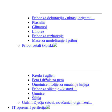
Pribor za dekoraciju - ukrasi, origami ...
Plastelin
Glinamol
Linorez
Pribor za rezbarenje
Mase za modeliranje I pribor
Pribor ostali školski
Kreda i ugljen
Pera i držala za pera
Omotnice i folije za omatanje knjiga
Pribor za slikanje - kistovi ...
Gumice
Šiljila
Galant.Dječja-setovi, novčanici, organizeri...
IT oprema I periferija