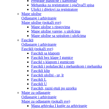
Pregrade plastične I kartonske
Mehanika za registratore i ojačivačI spisa
Ulošci i dijelovi za registratore
Mape uložne
Odlaganje i arhiviranje
Mape uložne (pokaži sve)
Mape uložne s ringovima
Mape uložne varene, s ulošcima
Mape uložne sa spiralom i ulošcima
Fascikli
Odlaganje i arhiviranje
Fascikli (pokaži sve)
Fascikli sa klapom
Fascikli bez klape I gumice
Fascikl s klapom i gumicom
Fascikli i polufascikl s mehanikom i mehanika
Fascikli klip
Fascikli uložni - ur, lr
Fascikli L
Fascikli U
Fascikli, razni etuii po uzorku
Mape za odlaganje
Odlaganje i arhiviranje
Mape za odlaganje (pokaži sve)
Mapa arhivska I kutije za arhiviranje