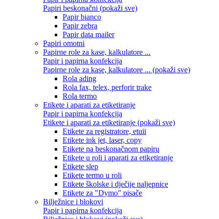
Papiri beskonačni (pokaži sve)
Papir bianco
Papir zebra
Papir data mailer
Papiri omotni
Papirne role za kase, kalkulatore ...
Papir i papirna konfekcija
Papirne role za kase, kalkulatore ... (pokaži sve)
Rola ading
Rola fax, telex, perforir trake
Rola termo
Etikete i aparati za etiketiranje
Papir i papirna konfekcija
Etikete i aparati za etiketiranje (pokaži sve)
Etikete za registratore, etuii
Etikete ink jet, laser, copy
Etikete na beskonačnom papiru
Etikete u roli i aparati za etiketiranje
Etikete slep
Etikete termo u roli
Etikete školske i dječije naljepnice
Etikete za "Dymo" pisače
Bilježnice i blokovi
Papir i papirna konfekcija