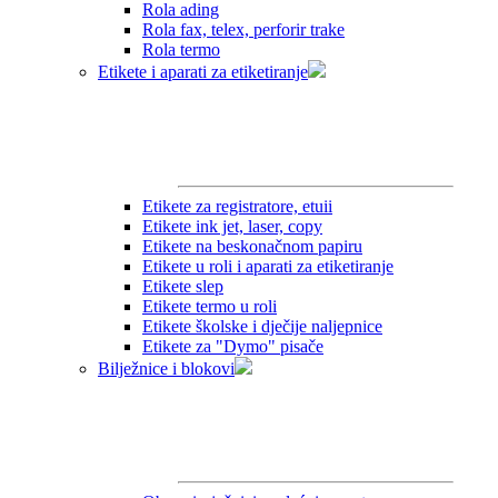
Rola ading
Rola fax, telex, perforir trake
Rola termo
Etikete i aparati za etiketiranje
Etikete za registratore, etuii
Etikete ink jet, laser, copy
Etikete na beskonačnom papiru
Etikete u roli i aparati za etiketiranje
Etikete slep
Etikete termo u roli
Etikete školske i dječije naljepnice
Etikete za "Dymo" pisače
Bilježnice i blokovi