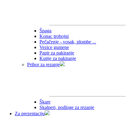
Špaga
Konac trobojni
Pečačenje - vosak, plombe ...
Vezice gumene
Papir za pakiranje
Kutije za pakiranje
Pribor za rezanje
Škare
Skalperi, podloge za rezanje
Za prezentaciju