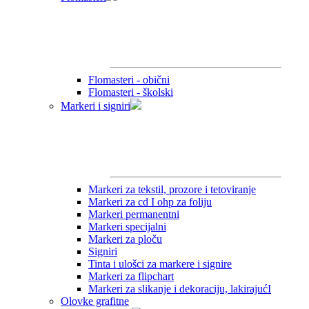
Flomasteri - obični
Flomasteri - školski
Markeri i signiri
Markeri za tekstil, prozore i tetoviranje
Markeri za cd I ohp za foliju
Markeri permanentni
Markeri specijalni
Markeri za ploču
Signiri
Tinta i ulošci za markere i signire
Markeri za flipchart
Markeri za slikanje i dekoraciju, lakirajućI
Olovke grafitne