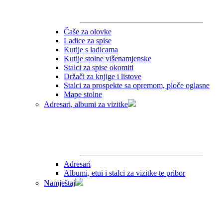
Čaše za olovke
Ladice za spise
Kutije s ladicama
Kutije stolne višenamjenske
Stalci za spise okomiti
Držači za knjige i listove
Stalci za prospekte sa opremom, ploče oglasne
Mape stolne
Adresari, albumi za vizitke
Adresari
Albumi, etui i stalci za vizitke te pribor
Namještaj