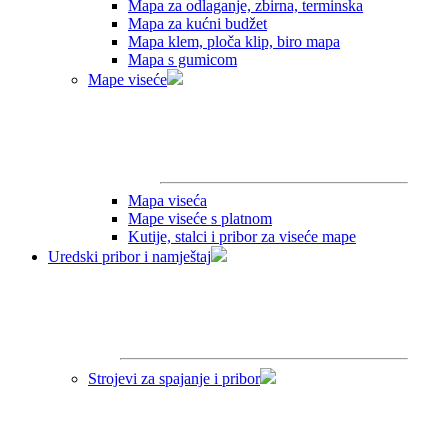
Mapa za odlaganje, zbirna, terminska
Mapa za kućni budžet
Mapa klem, ploča klip, biro mapa
Mapa s gumicom
Mape viseće
Mapa viseća
Mape viseće s platnom
Kutije, stalci i pribor za viseće mape
Uredski pribor i namještaj
Strojevi za spajanje i pribor