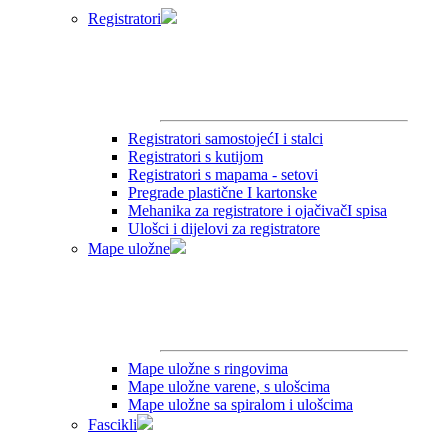
Registratori
Registratori samostojećI i stalci
Registratori s kutijom
Registratori s mapama - setovi
Pregrade plastične I kartonske
Mehanika za registratore i ojačivačI spisa
Ulošci i dijelovi za registratore
Mape uložne
Mape uložne s ringovima
Mape uložne varene, s ulošcima
Mape uložne sa spiralom i ulošcima
Fascikli