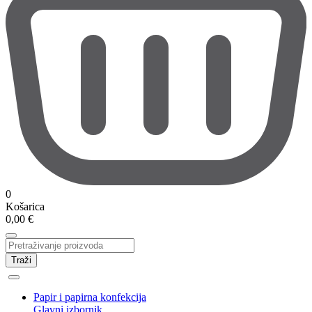
0
Košarica
0,00
€
Traži
Papir i papirna konfekcija
Glavni izbornik