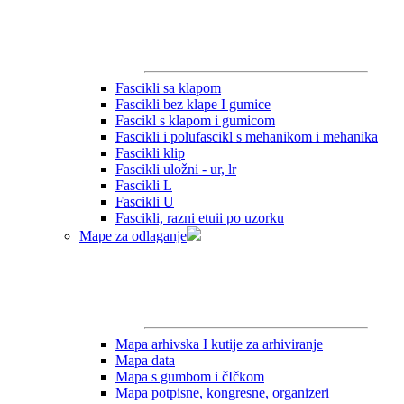
Fascikli sa klapom
Fascikli bez klape I gumice
Fascikl s klapom i gumicom
Fascikli i polufascikl s mehanikom i mehanika
Fascikli klip
Fascikli uložni - ur, lr
Fascikli L
Fascikli U
Fascikli, razni etuii po uzorku
Mape za odlaganje
Mapa arhivska I kutije za arhiviranje
Mapa data
Mapa s gumbom i čIčkom
Mapa potpisne, kongresne, organizeri