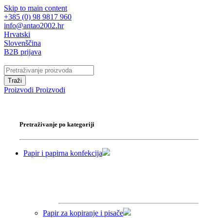
Skip to main content
+385 (0) 98 9817 960
info@antao2002.hr
Hrvatski
Slovenščina
B2B prijava
Traži
Proizvodi
Proizvodi
Pretraživanje po kategoriji
Papir i papirna konfekcija
Papir za kopiranje i pisače