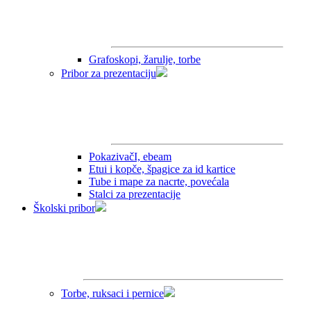
Grafoskopi, žarulje, torbe
Pribor za prezentaciju
PokazivačI, ebeam
Etui i kopče, špagice za id kartice
Tube i mape za nacrte, povećala
Stalci za prezentacije
Školski pribor
Torbe, ruksaci i pernice