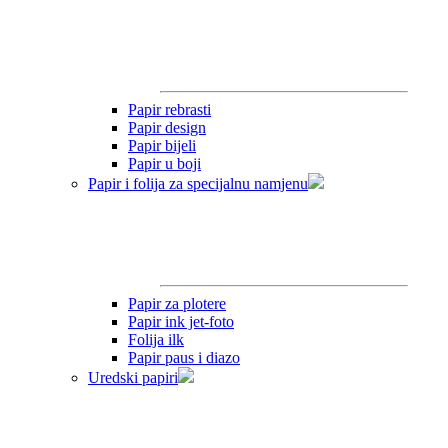
Papir rebrasti
Papir design
Papir bijeli
Papir u boji
Papir i folija za specijalnu namjenu
Papir za plotere
Papir ink jet-foto
Folija ilk
Papir paus i diazo
Uredski papiri