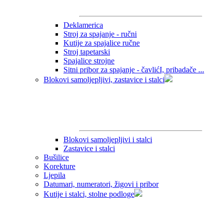
Deklamerica
Stroj za spajanje - ručni
Kutije za spajalice ručne
Stroj tapetarski
Spajalice strojne
Sitni pribor za spajanje - čavlićI, pribadače ...
Blokovi samoljepljivi, zastavice i stalci
Blokovi samoljepljivi i stalci
Zastavice i stalci
Bušilice
Korekture
Ljepila
Datumari, numeratori, žigovi i pribor
Kutije i stalci, stolne podloge