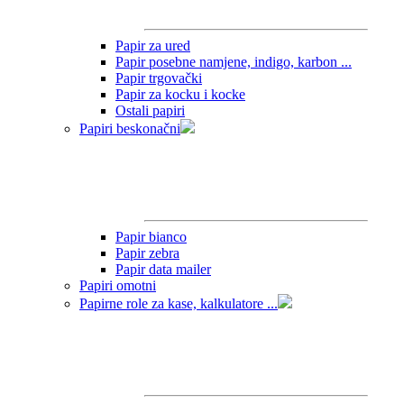
Papir za ured
Papir posebne namjene, indigo, karbon ...
Papir trgovački
Papir za kocku i kocke
Ostali papiri
Papiri beskonačni
Papir bianco
Papir zebra
Papir data mailer
Papiri omotni
Papirne role za kase, kalkulatore ...