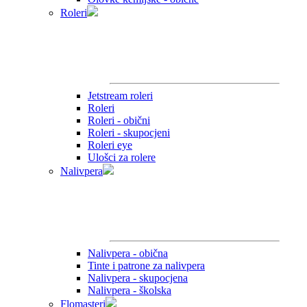
Roleri
Jetstream roleri
Roleri
Roleri - obični
Roleri - skupocjeni
Roleri eye
Ulošci za rolere
Nalivpera
Nalivpera - obična
Tinte i patrone za nalivpera
Nalivpera - skupocjena
Nalivpera - školska
Flomasteri