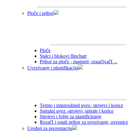
Ploče i pribor
Ploče
Stalci i blokovi flipchart
Pribor za ploče - magneti, označivačI ...
Uvezivanje i plastifikacija
Termo i impressbind uvez- strojevi i korice
Spiralni uvez -strojevi, spirale i korice
Strojevi i folije za plastificiranje
RezačI i ostali pribor za uvezivanje, uveznice
Uređaji za prezentaciju