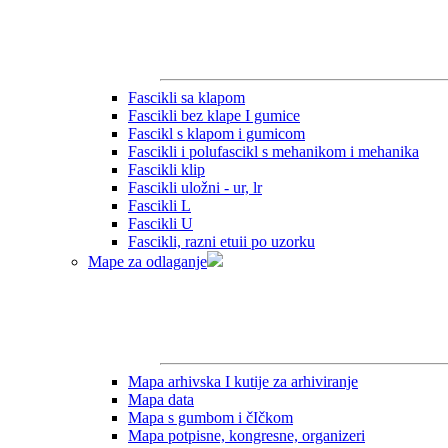
Fascikli sa klapom
Fascikli bez klape I gumice
Fascikl s klapom i gumicom
Fascikli i polufascikl s mehanikom i mehanika
Fascikli klip
Fascikli uložni - ur, lr
Fascikli L
Fascikli U
Fascikli, razni etuii po uzorku
Mape za odlaganje
Mapa arhivska I kutije za arhiviranje
Mapa data
Mapa s gumbom i čIčkom
Mapa potpisne, kongresne, organizeri