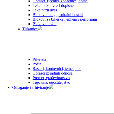
Obrasci, rječnici, zadaćnice, notne
Teke meki uvez i dopisne
Teke tvrdi uvez
Blokovi kolegij, spiralni i ostali
Blokovi za bilješke ljepljeni i perforirani
Blokovi uložni
Tiskanice
Privreda
Pošta
Rasteri, kontovnici, temeljnice
Obrasci iz radnih odnosa
Promet, građevinarstvo
Trgovina, ugostiteljstvo
Odlaganje i arhiviranje