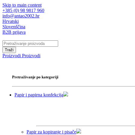
Skip to main content
+385 (0) 98 9817 960
info@antao2002.hr
Hrvatski
Slovenščina
B2B prijava
Traži
Proizvodi
Proizvodi
Pretraživanje po kategoriji
Papir i papirna konfekcija
Papir za kopiranje i pisače