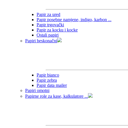
Papir za ured
Papir posebne namjene, indigo, karbon ...
Papir trgovački
Papir za kocku i kocke
Ostali papiri
Papiri beskonačni
Papir bianco
Papir zebra
Papir data mailer
Papiri omotni
Papirne role za kase, kalkulatore ...