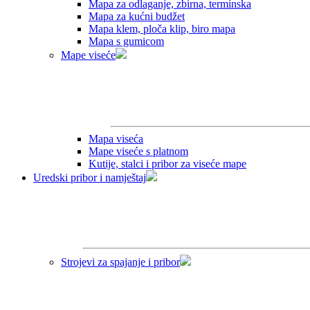
Mapa za odlaganje, zbirna, terminska
Mapa za kućni budžet
Mapa klem, ploča klip, biro mapa
Mapa s gumicom
Mape viseće
Mapa viseća
Mape viseće s platnom
Kutije, stalci i pribor za viseće mape
Uredski pribor i namještaj
Strojevi za spajanje i pribor