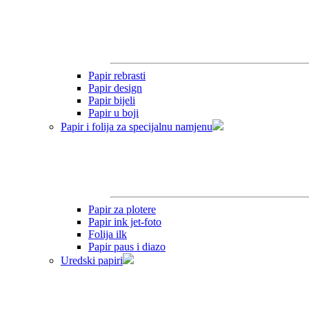
Papir rebrasti
Papir design
Papir bijeli
Papir u boji
Papir i folija za specijalnu namjenu
Papir za plotere
Papir ink jet-foto
Folija ilk
Papir paus i diazo
Uredski papiri