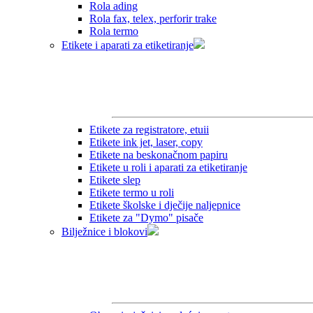
Rola ading
Rola fax, telex, perforir trake
Rola termo
Etikete i aparati za etiketiranje
Etikete za registratore, etuii
Etikete ink jet, laser, copy
Etikete na beskonačnom papiru
Etikete u roli i aparati za etiketiranje
Etikete slep
Etikete termo u roli
Etikete školske i dječije naljepnice
Etikete za "Dymo" pisače
Bilježnice i blokovi