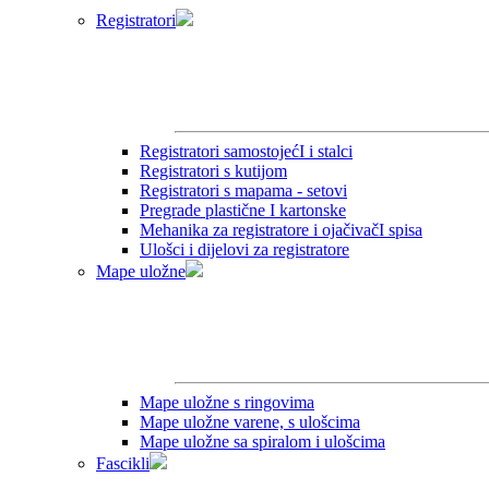
Registratori
Registratori samostojećI i stalci
Registratori s kutijom
Registratori s mapama - setovi
Pregrade plastične I kartonske
Mehanika za registratore i ojačivačI spisa
Ulošci i dijelovi za registratore
Mape uložne
Mape uložne s ringovima
Mape uložne varene, s ulošcima
Mape uložne sa spiralom i ulošcima
Fascikli