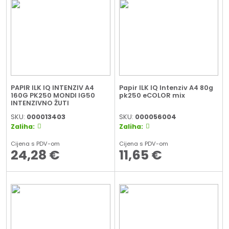
PAPIR ILK IQ INTENZIV A4
Papir ILK IQ Intenziv A4 80g
160G PK250 MONDI IG50
pk250 eCOLOR mix
INTENZIVNO ŽUTI
SKU:
000013403
SKU:
000056004
Zaliha:
Zaliha:
Cijena s PDV-om
Cijena s PDV-om
24,28
€
11,65
€