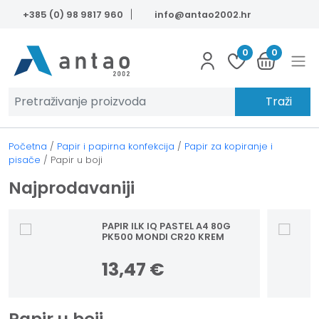
Skip to main content
+385 (0) 98 9817 960
info@antao2002.hr
0
0
Traži
Početna
/
Papir i papirna konfekcija
/
Papir za kopiranje i
pisače
/
Papir u boji
Najprodavaniji
PAPIR ILK IQ PASTEL A4 80G
PK500 MONDI CR20 KREM
13,47
€
Papir u boji