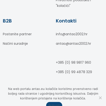
"kolačići"
B2B
Kontakti
Postanite partner
info@antao2002.hr
Načini suradnje
antao@antao2002.hr
+385 (0) 98 9817 960
+385 (0) 99 4878 329
Na web portalu antao.eu kolačiće koristimo prvenstveno radi
boljeg rada stranice i ugodnijeg korisničkog iskustva. Daljnjim
korištenjem pristajete na korištenje kolačića.
© Antao 2002 d.o.o., 2026. Sva
prava pridržana.
Prihvati