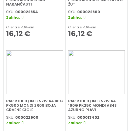
NARANČASTI
ŽUTI
SKU:
000022854
SKU:
000022860
Zaliha:
Zaliha:
Cijena s PDV-om
Cijena s PDV-om
16,12
€
16,12
€
PAPIR ILK IQ INTENZIV A4 80G
PAPIR ILK IQ INTENZIV A4
PK500 MONDI ZR09 BOJA
160G PK250 MONDI AB48
CRVENE CIGLE
AZURNO PLAVI
SKU:
000022900
SKU:
000013402
Zaliha:
Zaliha: