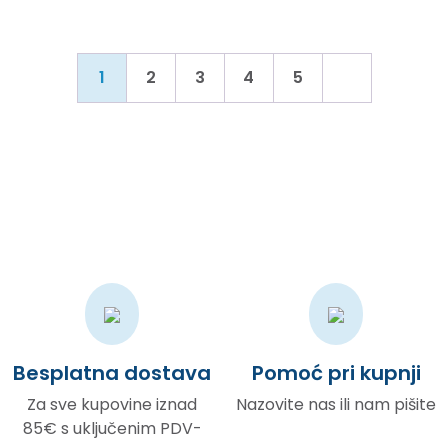
1
2
3
4
5
Besplatna dostava
Pomoć pri kupnji
Za sve kupovine iznad
Nazovite nas ili nam pišite
85€ s uključenim PDV-