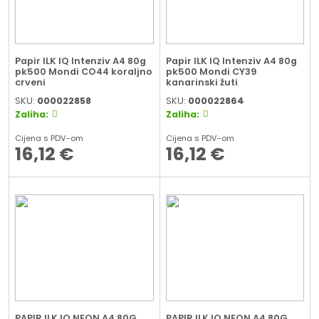
Papir ILK IQ Intenziv A4 80g
Papir ILK IQ Intenziv A4 80g
pk500 Mondi CO44 koraljno
pk500 Mondi CY39
crveni
kanarinski žuti
SKU:
000022858
SKU:
000022864
Zaliha:
Zaliha:
Cijena s PDV-om
Cijena s PDV-om
16,12
€
16,12
€
PAPIR ILK IQ NEON A4 80G
PAPIR ILK IQ NEON A4 80G