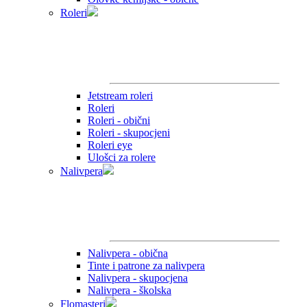
Roleri
Jetstream roleri
Roleri
Roleri - obični
Roleri - skupocjeni
Roleri eye
Ulošci za rolere
Nalivpera
Nalivpera - obična
Tinte i patrone za nalivpera
Nalivpera - skupocjena
Nalivpera - školska
Flomasteri