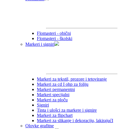
Flomasteri - obični
Flomasteri - školski
Markeri i signiri
Markeri za tekstil, prozore i tetoviranje
Markeri za cd I ohp za foliju
Markeri permanentni
Markeri specijalni
Markeri za ploču
Signiri
Tinta i ulošci za markere i signire
Markeri za flipchart
Markeri za slikanje i dekoraciju, lakirajućI
Olovke grafitne