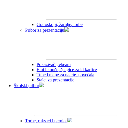
Grafoskopi, žarulje, torbe
Pribor za prezentaciju
PokazivačI, ebeam
Etui i kopče, špagice za id kartice
Tube i mape za nacrte, povećala
Stalci za prezentacije
Školski pribor
Torbe, ruksaci i pernice