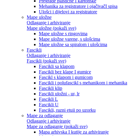
Pregrade plastične I kartonske
Mehanika za registratore i ojačivačI spisa
Ulošci i dijelovi za registratore
Mape uložne
Odlaganje i arhiviranje
Mape uložne (pokaži sve)
Mape uložne s ringovima
Mape uložne varene, s ulošcima
Mape uložne sa spiralom i ulošcima
Fascikli
Odlaganje i arhiviranje
Fascikli (pokaži sve)
Fascikli sa klapom
Fascikli bez klape I gumice
Fascikl s klapom i gumicom
Fascikli i polufascikl s mehanikom i mehanika
Fascikli klip
Fascikli uložni - ur, lr
Fascikli L
Fascikli U
Fascikli, razni etuii po uzorku
Mape za odlaganje
Odlaganje i arhiviranje
Mape za odlaganje (pokaži sve)
Mapa arhivska I kutije za arhiviranje