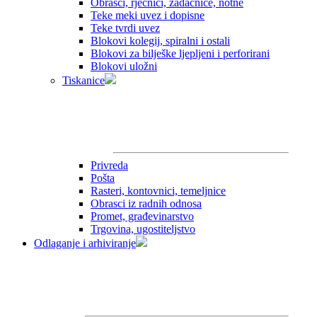
Obrasci, rječnici, zadaćnice, notne
Teke meki uvez i dopisne
Teke tvrdi uvez
Blokovi kolegij, spiralni i ostali
Blokovi za bilješke ljepljeni i perforirani
Blokovi uložni
Tiskanice
Privreda
Pošta
Rasteri, kontovnici, temeljnice
Obrasci iz radnih odnosa
Promet, građevinarstvo
Trgovina, ugostiteljstvo
Odlaganje i arhiviranje