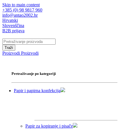
Skip to main content
+385 (0) 98 9817 960
info@antao2002.hr
Hrvatski
Slovenščina
B2B prijava
Traži
Proizvodi
Proizvodi
Pretraživanje po kategoriji
Papir i papirna konfekcija
Papir za kopiranje i pisače