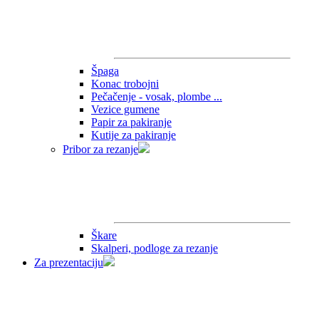
Špaga
Konac trobojni
Pečačenje - vosak, plombe ...
Vezice gumene
Papir za pakiranje
Kutije za pakiranje
Pribor za rezanje
Škare
Skalperi, podloge za rezanje
Za prezentaciju