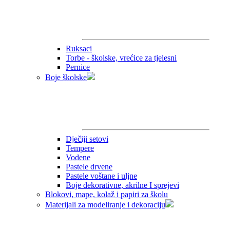
Ruksaci
Torbe - školske, vrećice za tjelesni
Pernice
Boje školske
Dječiji setovi
Tempere
Vodene
Pastele drvene
Pastele voštane i uljne
Boje dekorativne, akrilne I sprejevi
Blokovi, mape, kolaž i papiri za školu
Materijali za modeliranje i dekoraciju