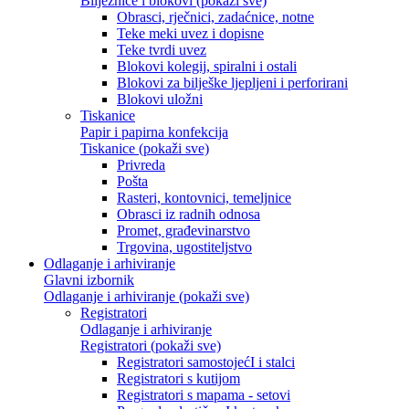
Bilježnice i blokovi (pokaži sve)
Obrasci, rječnici, zadaćnice, notne
Teke meki uvez i dopisne
Teke tvrdi uvez
Blokovi kolegij, spiralni i ostali
Blokovi za bilješke ljepljeni i perforirani
Blokovi uložni
Tiskanice
Papir i papirna konfekcija
Tiskanice (pokaži sve)
Privreda
Pošta
Rasteri, kontovnici, temeljnice
Obrasci iz radnih odnosa
Promet, građevinarstvo
Trgovina, ugostiteljstvo
Odlaganje i arhiviranje
Glavni izbornik
Odlaganje i arhiviranje (pokaži sve)
Registratori
Odlaganje i arhiviranje
Registratori (pokaži sve)
Registratori samostojećI i stalci
Registratori s kutijom
Registratori s mapama - setovi