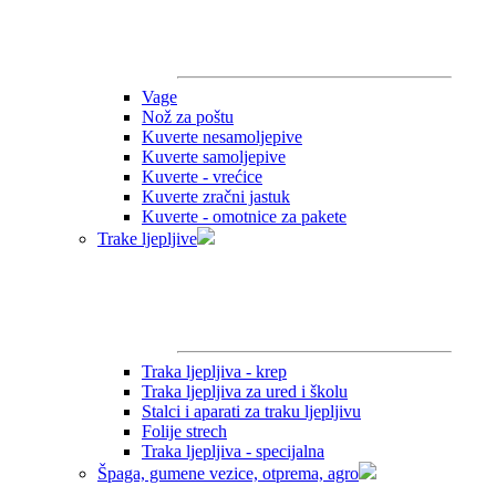
Vage
Nož za poštu
Kuverte nesamoljepive
Kuverte samoljepive
Kuverte - vrećice
Kuverte zračni jastuk
Kuverte - omotnice za pakete
Trake ljepljive
Traka ljepljiva - krep
Traka ljepljiva za ured i školu
Stalci i aparati za traku ljepljivu
Folije strech
Traka ljepljiva - specijalna
Špaga, gumene vezice, otprema, agro