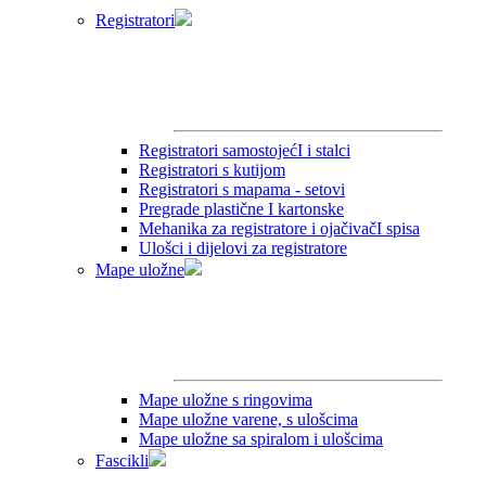
Registratori
Registratori samostojećI i stalci
Registratori s kutijom
Registratori s mapama - setovi
Pregrade plastične I kartonske
Mehanika za registratore i ojačivačI spisa
Ulošci i dijelovi za registratore
Mape uložne
Mape uložne s ringovima
Mape uložne varene, s ulošcima
Mape uložne sa spiralom i ulošcima
Fascikli