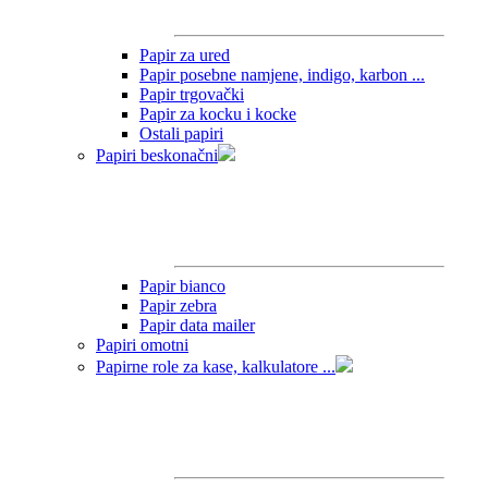
Papir za ured
Papir posebne namjene, indigo, karbon ...
Papir trgovački
Papir za kocku i kocke
Ostali papiri
Papiri beskonačni
Papir bianco
Papir zebra
Papir data mailer
Papiri omotni
Papirne role za kase, kalkulatore ...