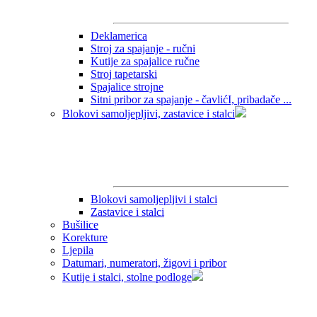
Deklamerica
Stroj za spajanje - ručni
Kutije za spajalice ručne
Stroj tapetarski
Spajalice strojne
Sitni pribor za spajanje - čavlićI, pribadače ...
Blokovi samoljepljivi, zastavice i stalci
Blokovi samoljepljivi i stalci
Zastavice i stalci
Bušilice
Korekture
Ljepila
Datumari, numeratori, žigovi i pribor
Kutije i stalci, stolne podloge