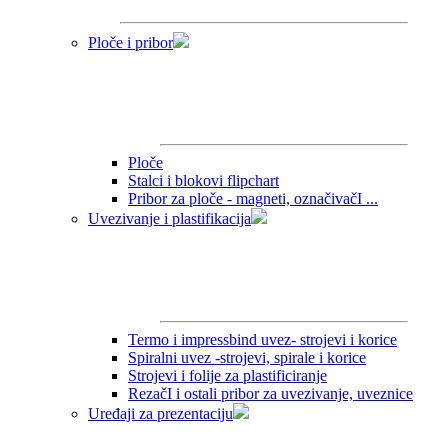
Ploče i pribor
Ploče
Stalci i blokovi flipchart
Pribor za ploče - magneti, označivačI ...
Uvezivanje i plastifikacija
Termo i impressbind uvez- strojevi i korice
Spiralni uvez -strojevi, spirale i korice
Strojevi i folije za plastificiranje
RezačI i ostali pribor za uvezivanje, uveznice
Uređaji za prezentaciju