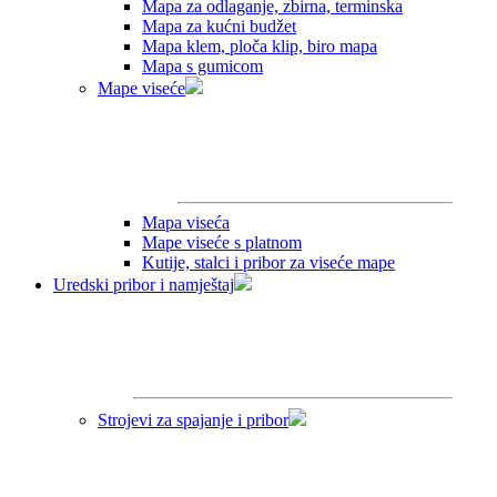
Mapa za odlaganje, zbirna, terminska
Mapa za kućni budžet
Mapa klem, ploča klip, biro mapa
Mapa s gumicom
Mape viseće
Mapa viseća
Mape viseće s platnom
Kutije, stalci i pribor za viseće mape
Uredski pribor i namještaj
Strojevi za spajanje i pribor