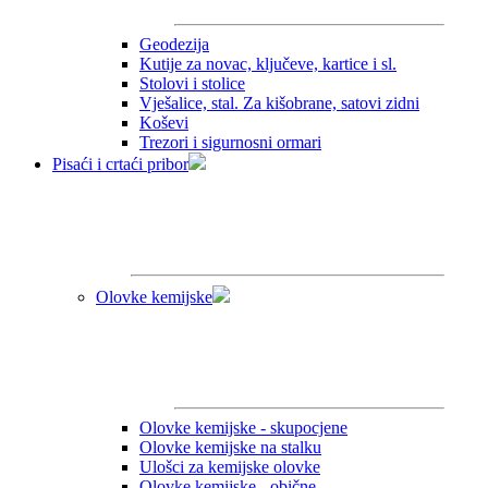
Geodezija
Kutije za novac, ključeve, kartice i sl.
Stolovi i stolice
Vješalice, stal. Za kišobrane, satovi zidni
Koševi
Trezori i sigurnosni ormari
Pisaći i crtaći pribor
Olovke kemijske
Olovke kemijske - skupocjene
Olovke kemijske na stalku
Ulošci za kemijske olovke
Olovke kemijske - obične