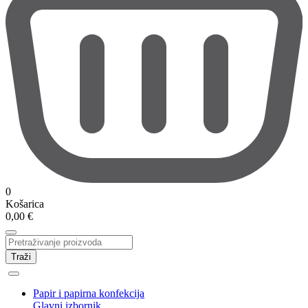
0
Košarica
0,00
€
Traži
Papir i papirna konfekcija
Glavni izbornik