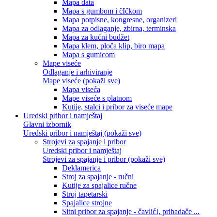
Mapa data
Mapa s gumbom i čIčkom
Mapa potpisne, kongresne, organizeri
Mapa za odlaganje, zbirna, terminska
Mapa za kućni budžet
Mapa klem, ploča klip, biro mapa
Mapa s gumicom
Mape viseće
Odlaganje i arhiviranje
Mape viseće (pokaži sve)
Mapa viseća
Mape viseće s platnom
Kutije, stalci i pribor za viseće mape
Uredski pribor i namještaj
Glavni izbornik
Uredski pribor i namještaj (pokaži sve)
Strojevi za spajanje i pribor
Uredski pribor i namještaj
Strojevi za spajanje i pribor (pokaži sve)
Deklamerica
Stroj za spajanje - ručni
Kutije za spajalice ručne
Stroj tapetarski
Spajalice strojne
Sitni pribor za spajanje - čavlićI, pribadače ...