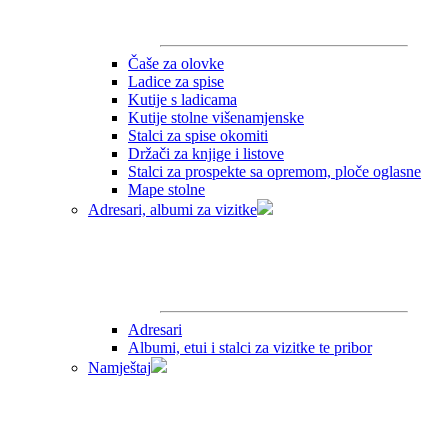
Čaše za olovke
Ladice za spise
Kutije s ladicama
Kutije stolne višenamjenske
Stalci za spise okomiti
Držači za knjige i listove
Stalci za prospekte sa opremom, ploče oglasne
Mape stolne
Adresari, albumi za vizitke
Adresari
Albumi, etui i stalci za vizitke te pribor
Namještaj