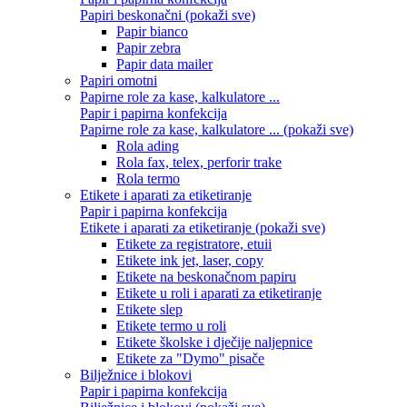
Papiri beskonačni (pokaži sve)
Papir bianco
Papir zebra
Papir data mailer
Papiri omotni
Papirne role za kase, kalkulatore ...
Papir i papirna konfekcija
Papirne role za kase, kalkulatore ... (pokaži sve)
Rola ading
Rola fax, telex, perforir trake
Rola termo
Etikete i aparati za etiketiranje
Papir i papirna konfekcija
Etikete i aparati za etiketiranje (pokaži sve)
Etikete za registratore, etuii
Etikete ink jet, laser, copy
Etikete na beskonačnom papiru
Etikete u roli i aparati za etiketiranje
Etikete slep
Etikete termo u roli
Etikete školske i dječije naljepnice
Etikete za "Dymo" pisače
Bilježnice i blokovi
Papir i papirna konfekcija