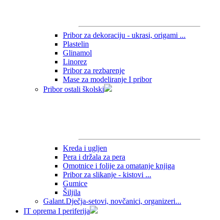
Pribor za dekoraciju - ukrasi, origami ...
Plastelin
Glinamol
Linorez
Pribor za rezbarenje
Mase za modeliranje I pribor
Pribor ostali školski
Kreda i ugljen
Pera i držala za pera
Omotnice i folije za omatanje knjiga
Pribor za slikanje - kistovi ...
Gumice
Šiljila
Galant.Dječja-setovi, novčanici, organizeri...
IT oprema I periferija