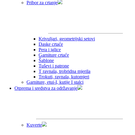
Pribor za crtanje
Krivuljari, geometrijski setovi
Daske crtaće
Pera i iglice
Garniture crtaće
Šablone
Tuševi i patrone
T ravnala, trobridna mjerila
Trokuti, ravnala, kutomjeri
Garniture, etui-I, kutije I stalci
Otprema i sredstva za održavanje
Kuverte