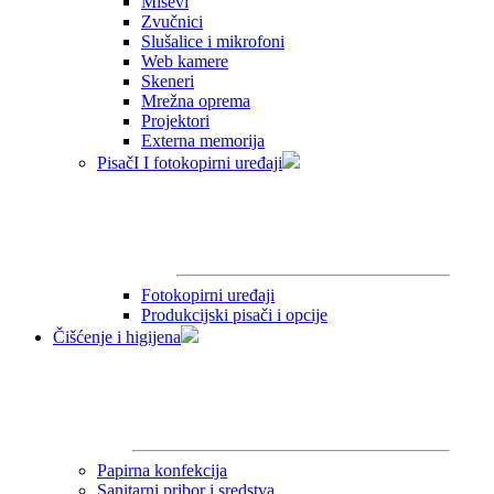
Miševi
Zvučnici
Slušalice i mikrofoni
Web kamere
Skeneri
Mrežna oprema
Projektori
Externa memorija
PisačI I fotokopirni uređaji
Fotokopirni uređaji
Produkcijski pisači i opcije
Čišćenje i higijena
Papirna konfekcija
Sanitarni pribor i sredstva