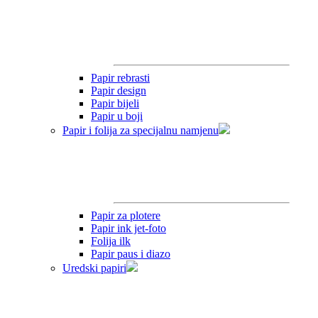
Papir rebrasti
Papir design
Papir bijeli
Papir u boji
Papir i folija za specijalnu namjenu
Papir za plotere
Papir ink jet-foto
Folija ilk
Papir paus i diazo
Uredski papiri