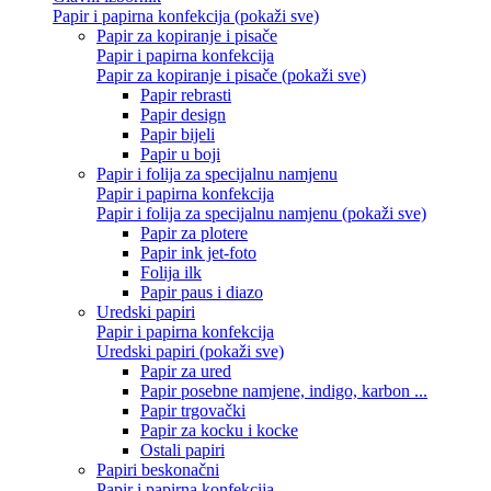
Papir i papirna konfekcija (pokaži sve)
Papir za kopiranje i pisače
Papir i papirna konfekcija
Papir za kopiranje i pisače (pokaži sve)
Papir rebrasti
Papir design
Papir bijeli
Papir u boji
Papir i folija za specijalnu namjenu
Papir i papirna konfekcija
Papir i folija za specijalnu namjenu (pokaži sve)
Papir za plotere
Papir ink jet-foto
Folija ilk
Papir paus i diazo
Uredski papiri
Papir i papirna konfekcija
Uredski papiri (pokaži sve)
Papir za ured
Papir posebne namjene, indigo, karbon ...
Papir trgovački
Papir za kocku i kocke
Ostali papiri
Papiri beskonačni
Papir i papirna konfekcija