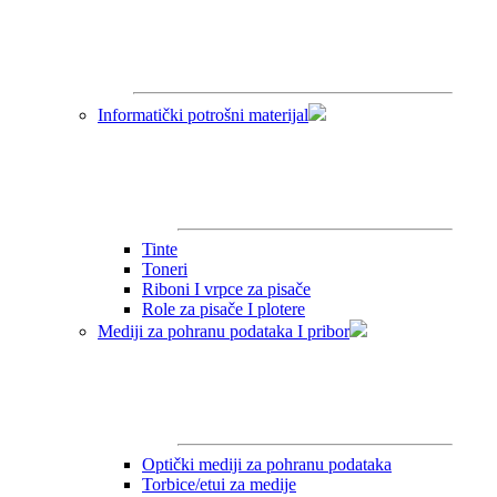
Informatički potrošni materijal
Tinte
Toneri
Riboni I vrpce za pisače
Role za pisače I plotere
Mediji za pohranu podataka I pribor
Optički mediji za pohranu podataka
Torbice/etui za medije