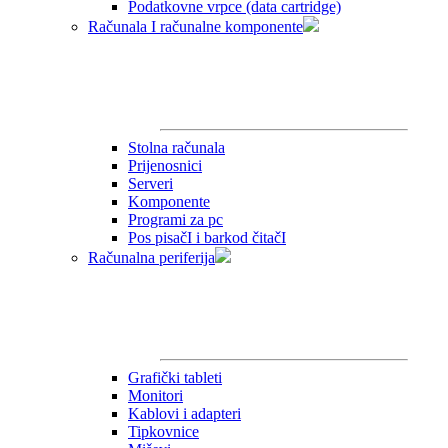
Podatkovne vrpce (data cartridge)
Računala I računalne komponente
Stolna računala
Prijenosnici
Serveri
Komponente
Programi za pc
Pos pisačI i barkod čitačI
Računalna periferija
Grafički tableti
Monitori
Kablovi i adapteri
Tipkovnice