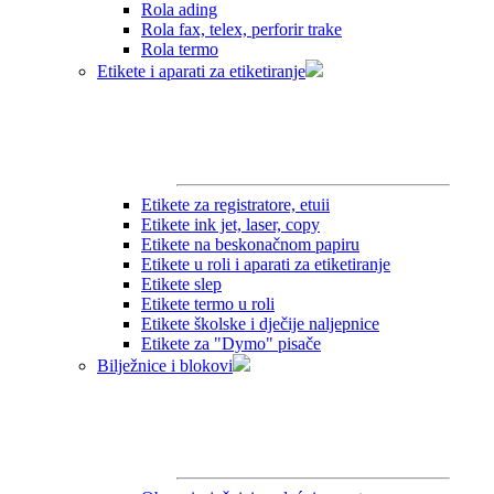
Rola ading
Rola fax, telex, perforir trake
Rola termo
Etikete i aparati za etiketiranje
Etikete za registratore, etuii
Etikete ink jet, laser, copy
Etikete na beskonačnom papiru
Etikete u roli i aparati za etiketiranje
Etikete slep
Etikete termo u roli
Etikete školske i dječije naljepnice
Etikete za "Dymo" pisače
Bilježnice i blokovi