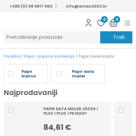
Skip to main content
+385 (0) 98 9817 960
info@antao2002.hr
0
0
Traži
Početna
/
Papir i papirna konfekcija
/
Papiri beskonačni
Papir
Papir data
bianco
mailer
Najprodavaniji
PAPIR DATA MEILER 250X6 1
PLUS 1 PLUS 1 PK1000!!
84,61
€