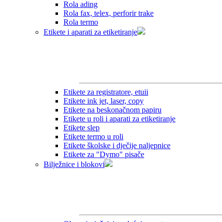
Rola ading
Rola fax, telex, perforir trake
Rola termo
Etikete i aparati za etiketiranje
Etikete za registratore, etuii
Etikete ink jet, laser, copy
Etikete na beskonačnom papiru
Etikete u roli i aparati za etiketiranje
Etikete slep
Etikete termo u roli
Etikete školske i dječije naljepnice
Etikete za "Dymo" pisače
Bilježnice i blokovi