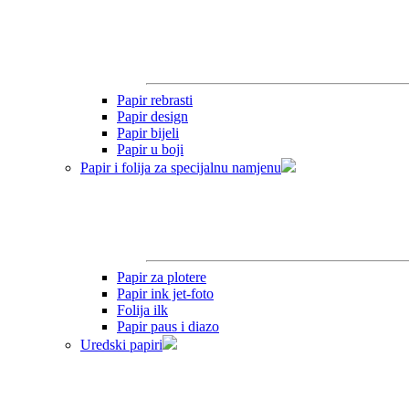
Papir rebrasti
Papir design
Papir bijeli
Papir u boji
Papir i folija za specijalnu namjenu
Papir za plotere
Papir ink jet-foto
Folija ilk
Papir paus i diazo
Uredski papiri