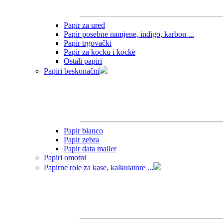
Papir za ured
Papir posebne namjene, indigo, karbon ...
Papir trgovački
Papir za kocku i kocke
Ostali papiri
Papiri beskonačni
Papir bianco
Papir zebra
Papir data mailer
Papiri omotni
Papirne role za kase, kalkulatore ...