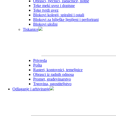
Obrasci, rječnici, zadaćnice, notne
Teke meki uvez i dopisne
Teke tvrdi uvez
Blokovi kolegij, spiralni i ostali
Blokovi za bilješke ljepljeni i perforirani
Blokovi uložni
Tiskanice
Privreda
Pošta
Rasteri, kontovnici, temeljnice
Obrasci iz radnih odnosa
Promet, građevinarstvo
Trgovina, ugostiteljstvo
Odlaganje i arhiviranje