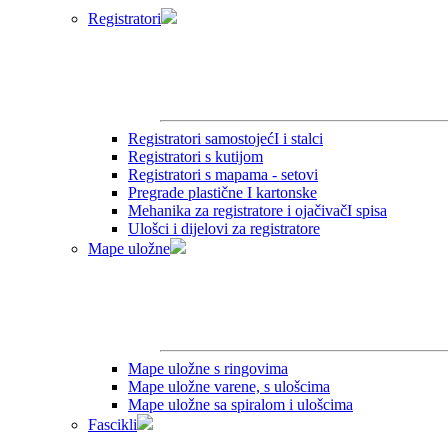
Registratori
Registratori samostojećI i stalci
Registratori s kutijom
Registratori s mapama - setovi
Pregrade plastične I kartonske
Mehanika za registratore i ojačivačI spisa
Ulošci i dijelovi za registratore
Mape uložne
Mape uložne s ringovima
Mape uložne varene, s ulošcima
Mape uložne sa spiralom i ulošcima
Fascikli