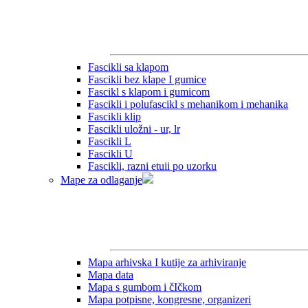
Fascikli sa klapom
Fascikli bez klape I gumice
Fascikl s klapom i gumicom
Fascikli i polufascikl s mehanikom i mehanika
Fascikli klip
Fascikli uložni - ur, lr
Fascikli L
Fascikli U
Fascikli, razni etuii po uzorku
Mape za odlaganje
Mapa arhivska I kutije za arhiviranje
Mapa data
Mapa s gumbom i čIčkom
Mapa potpisne, kongresne, organizeri