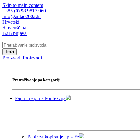
Skip to main content
+385 (0) 98 9817 960
info@antao2002.hr
Hrvatski
Slovenščina
B2B prijava
Traži
Proizvodi
Proizvodi
Pretraživanje po kategoriji
Papir i papirna konfekcija
Papir za kopiranje i pisače