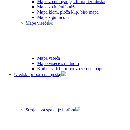
Mapa za odlaganje, zbirna, terminska
Mapa za kućni budžet
Mapa klem, ploča klip, biro mapa
Mapa s gumicom
Mape viseće
Mapa viseća
Mape viseće s platnom
Kutije, stalci i pribor za viseće mape
Uredski pribor i namještaj
Strojevi za spajanje i pribor