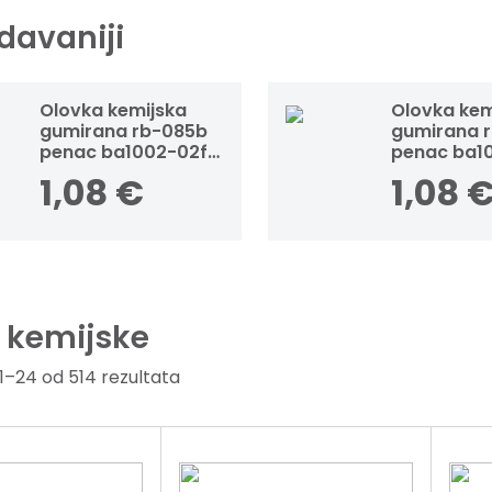
davaniji
Olovka kemijska
Olovka kem
gumirana rb-085b
gumirana 
penac ba1002-02f
penac ba1
bordo
plava
1,08
€
1,08
 kemijske
1–24 od 514 rezultata