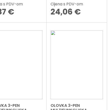
na s PDV-om
Cijena s PDV-om
87
€
24,06
€
VKA 3-PEN
OLOVKA 3-PEN