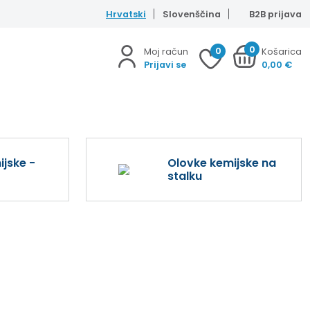
Hrvatski
Slovenščina
B2B prijava
0
0
Moj račun
Košarica
Prijavi se
0,00
€
jske -
Olovke kemijske na
stalku