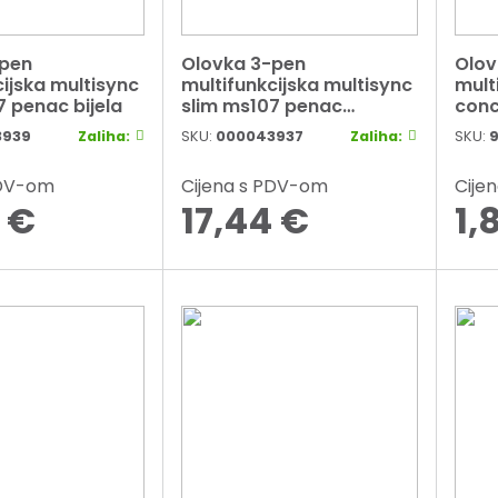
-pen
Olovka 3-pen
Olov
cijska multisync
multifunkcijska multisync
mult
7 penac bijela
slim ms107 penac
conc
pastelno plava
plav
3939
Zaliha:
SKU:
000043937
Zaliha:
SKU:
PDV-om
Cijena s PDV-om
Cije
4
€
17,44
€
1,