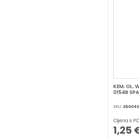
KEM. OL. 
0154B SP
SKU:
26004
Cijena s 
1,25