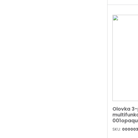
Olovka 3
multifunkc
001opaqu
SKU:
00000