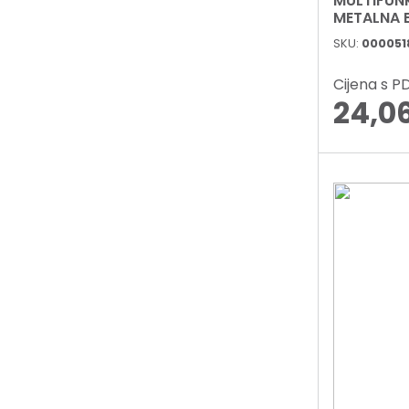
MULTIFUN
METALNA 
TF1601SS
SKU:
000051
Cijena s 
24,0