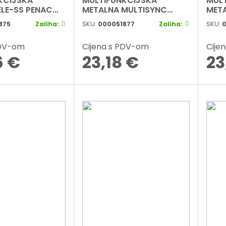
KCIJSKA
MULTIFUNKCIJSKA
MULT
ELE-SS PENAC
METALNA MULTISYNC
MET
-GC10 SREBRNA
MS207 PENAC MF0207BR-
MS2
875
Zaliha:
SKU:
000051877
Zaliha:
SKU:
0
GC10 ANTRACIT
GC10
PDV-om
Cijena s PDV-om
Cije
6
€
23,18
€
23