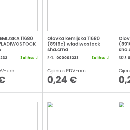
EMIJSKA 11680
Olovka kemijska 11680
Olov
WLADIWOSTOCK
(8916c) wladiwostock
(891
A
sha.crna
sha.
232
Zaliha:
SKU:
000003233
Zaliha:
SKU:
PDV-om
Cijena s PDV-om
Cije
€
0,24
€
0,