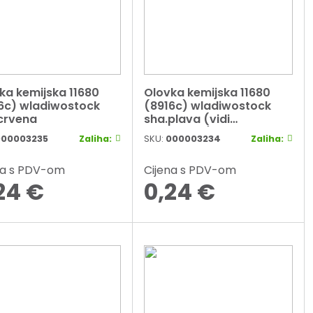
ka kemijska 11680
Olovka kemijska 11680
6c) wladiwostock
(8916c) wladiwostock
crvena
sha.plava (vidi
000015295)
000003235
Zaliha:
SKU:
000003234
Zaliha:
na s PDV-om
Cijena s PDV-om
24
€
0,24
€