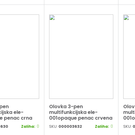
-pen
Olovka 3-pen
Olov
ijska ele-
multifunkcijska ele-
mult
e penac crna
001opaque penac crvena
001o
3630
Zaliha:
SKU:
000003632
Zaliha:
SKU:
0