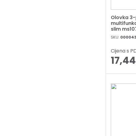
Olovka 3
multifunk
slim ms10
SKU:
00004
Cijena s 
17,4