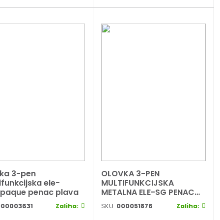
ka 3-pen
OLOVKA 3-PEN
ifunkcijska ele-
MULTIFUNKCIJSKA
paque penac plava
METALNA ELE-SG PENAC
TF1602SG-GC10
00003631
Zaliha:
SKU:
000051876
Zaliha:
ZLATNA/SREBRNA