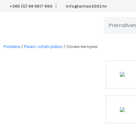
Skip to main content
+385 (0) 98 9817 960
info@antao2002.hr
Početna
/
Pisaći i crtaći pribor
/
Olovke kemijske