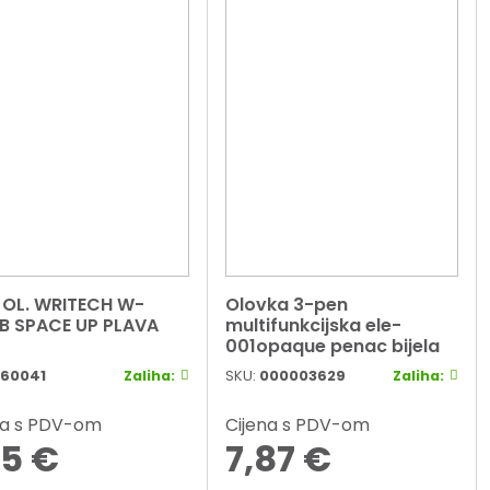
 OL. WRITECH W-
Olovka 3-pen
B SPACE UP PLAVA
multifunkcijska ele-
001opaque penac bijela
60041
Zaliha:
SKU:
000003629
Zaliha:
na s PDV-om
Cijena s PDV-om
25
€
7,87
€