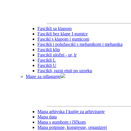
Fascikli sa klapom
Fascikli bez klape I gumice
Fascikl s klapom i gumicom
Fascikli i polufascikl s mehanikom i mehanika
Fascikli klip
Fascikli uložni - ur, lr
Fascikli L
Fascikli U
Fascikli, razni etuii po uzorku
Mape za odlaganje
Mapa arhivska I kutije za arhiviranje
Mapa data
Mapa s gumbom i čIčkom
Mapa potpisne, kongresne, organizeri