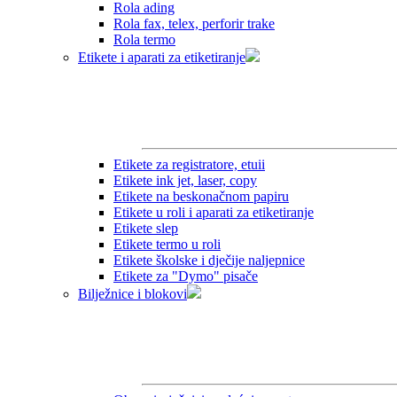
Rola ading
Rola fax, telex, perforir trake
Rola termo
Etikete i aparati za etiketiranje
Etikete za registratore, etuii
Etikete ink jet, laser, copy
Etikete na beskonačnom papiru
Etikete u roli i aparati za etiketiranje
Etikete slep
Etikete termo u roli
Etikete školske i dječije naljepnice
Etikete za "Dymo" pisače
Bilježnice i blokovi