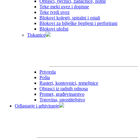
Obrasci, rječnici, zadaćnice, notne
Teke meki uvez i dopisne
Teke tvrdi uvez
Blokovi kolegij, spiralni i ostali
Blokovi za bilješke ljepljeni i perforirani
Blokovi uložni
Tiskanice
Privreda
Pošta
Rasteri, kontovnici, temeljnice
Obrasci iz radnih odnosa
Promet, građevinarstvo
Trgovina, ugostiteljstvo
Odlaganje i arhiviranje