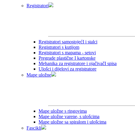
Registratori
Registratori samostojećI i stalci
Registratori s kutijom
Registratori s mapama - setovi
Pregrade plastične I kartonske
Mehanika za registratore i ojačivačI spisa
Ulošci i dijelovi za registratore
Mape uložne
Mape uložne s ringovima
Mape uložne varene, s ulošcima
Mape uložne sa spiralom i ulošcima
Fascikli