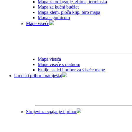
Mapa za odlaganje, zbirna, terminska
Mapa za kućni budžet
Mapa klem, ploča klip, biro mapa
Mapa s gumicom
Mape viseće
Mapa viseća
Mape viseće s platnom
Kutije, stalci i pribor za viseće mape
Uredski pribor i namještaj
Strojevi za spajanje i pribor