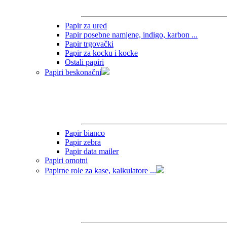
Papir za ured
Papir posebne namjene, indigo, karbon ...
Papir trgovački
Papir za kocku i kocke
Ostali papiri
Papiri beskonačni
Papir bianco
Papir zebra
Papir data mailer
Papiri omotni
Papirne role za kase, kalkulatore ...