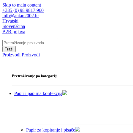
Skip to main content
+385 (0) 98 9817 960
info@antao2002.hr
Hrvatski
Slovenščina
B2B prijava
Traži
Proizvodi
Proizvodi
Pretraživanje po kategoriji
Papir i papirna konfekcija
Papir za kopiranje i pisače