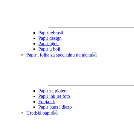
Papir rebrasti
Papir design
Papir bijeli
Papir u boji
Papir i folija za specijalnu namjenu
Papir za plotere
Papir ink jet-foto
Folija ilk
Papir paus i diazo
Uredski papiri