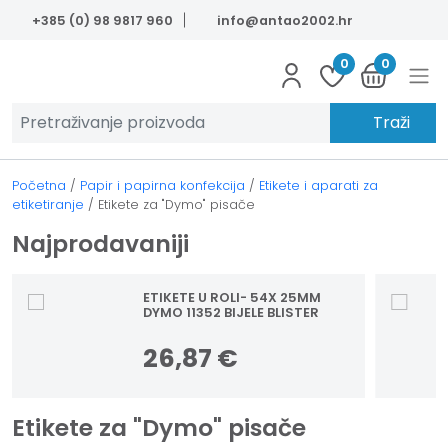
Skip to main content
+385 (0) 98 9817 960
info@antao2002.hr
0
0
Traži
Početna
/
Papir i papirna konfekcija
/
Etikete i aparati za
etiketiranje
/
Etikete za "Dymo" pisače
Najprodavaniji
ETIKETE U ROLI- 54X 25MM
DYMO 11352 BIJELE BLISTER
26,87
€
Etikete za "Dymo" pisače