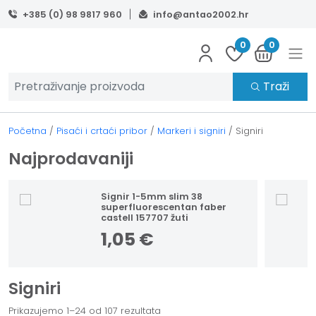
Skip to main content
+385 (0) 98 9817 960
info@antao2002.hr
0
0
Traži
Početna
/
Pisaći i crtaći pribor
/
Markeri i signiri
/
Signiri
Najprodavaniji
Signir 1-5mm slim 38
superfluorescentan faber
castell 157707 žuti
1,05
€
Signiri
Prikazujemo 1–24 od 107 rezultata