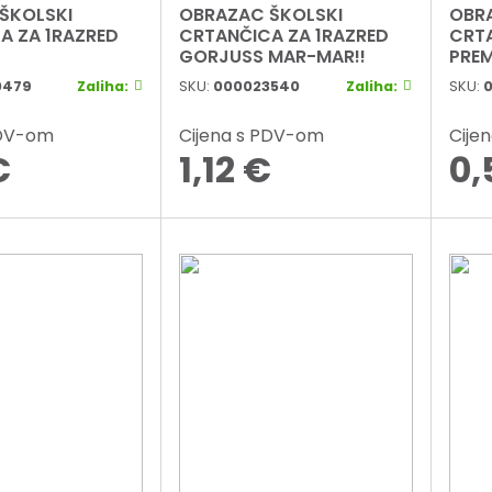
ŠKOLSKI
OBRAZAC ŠKOLSKI
OBR
A ZA 1RAZRED
CRTANČICA ZA 1RAZRED
CRTA
GORJUSS MAR-MAR!!
PRE
0479
Zaliha:
SKU:
000023540
Zaliha:
SKU:
PDV-om
Cijena s PDV-om
Cije
€
1,12
€
0,