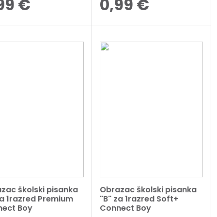
99
€
0,99
€
zac školski pisanka
Obrazac školski pisanka
za 1razred Premium
"B" za 1razred Soft+
ect Boy
Connect Boy