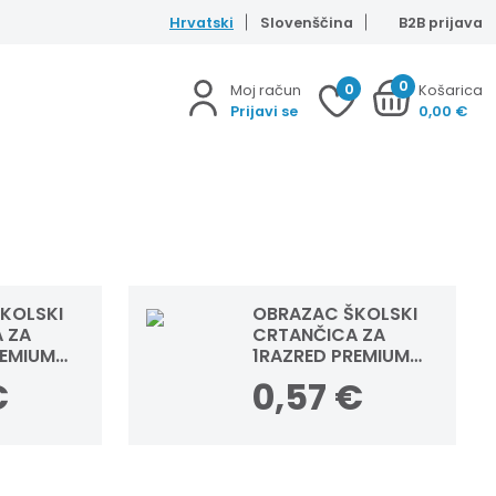
Hrvatski
Slovenščina
B2B prijava
0
0
Moj račun
Košarica
Prijavi se
0,00
€
KOLSKI
OBRAZAC ŠKOLSKI
 ZA
CRTANČICA ZA
REMIUM
1RAZRED PREMIUM
BOY
CONNECT GIRL
€
0,57
€