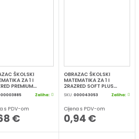
AZAC ŠKOLSKI
OBRAZAC ŠKOLSKI
MATIKA ZA 1 I
MATEMATIKA ZA 1 I
RED PREMIUM
2RAZRED SOFT PLUS
ECT GIRL
CONNECT BOY
000003885
Zaliha:
SKU:
000043053
Zaliha:
na s PDV-om
Cijena s PDV-om
68
€
0,94
€