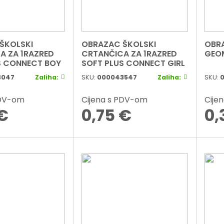
ŠKOLSKI
OBRAZAC ŠKOLSKI
OBR
A ZA 1RAZRED
CRTANČICA ZA 1RAZRED
GEO
SOFT PLUS CONNECT BOY
SOFT PLUS CONNECT GIRL
3047
Zaliha:
SKU:
000043547
Zaliha:
SKU:
PDV-om
Cijena s PDV-om
Cije
€
0,75
€
0,