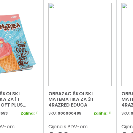
ŠKOLSKI
OBRAZAC ŠKOLSKI
OBR
A ZA 1 I
MATEMATIKA ZA 3 I
MATE
SOFT PLUS
4RAZRED EDUCA
4RAZ
GIRL
CON
553
Zaliha:
SKU:
000000485
Zaliha:
SKU:
PDV-om
Cijena s PDV-om
Cije