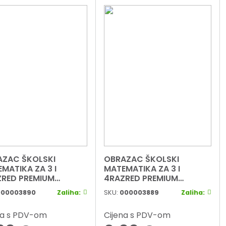
AZAC ŠKOLSKI
OBRAZAC ŠKOLSKI
MATIKA ZA 3 I
MATEMATIKA ZA 3 I
RED PREMIUM
4RAZRED PREMIUM
NECT BOY
CONNECT GIRL
000003890
Zaliha:
SKU:
000003889
Zaliha:
na s PDV-om
Cijena s PDV-om