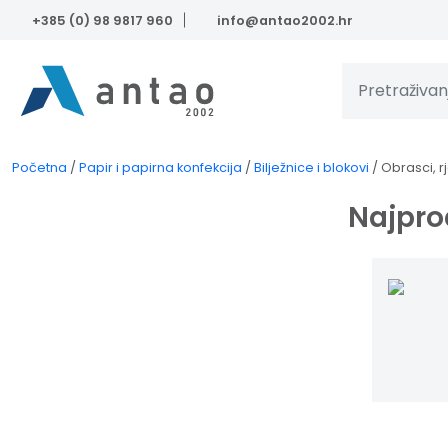
Skip to main content
+385 (0) 98 9817 960
info@antao2002.hr
Početna
/
Papir i papirna konfekcija
/
Bilježnice i blokovi
/
Obrasci, r
Najpro