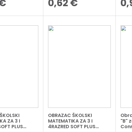
€
0,62
€
0,
ŠKOLSKI
OBRAZAC ŠKOLSKI
Obra
A ZA 3 I
MATEMATIKA ZA 3 I
"B" 
SOFT PLUS
4RAZRED SOFT PLUS
Conn