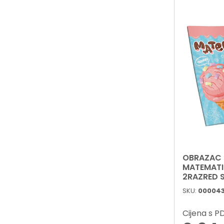
OBRAZAC 
MATEMATIK
2RAZRED 
CONNECT 
SKU:
000043
Cijena s 