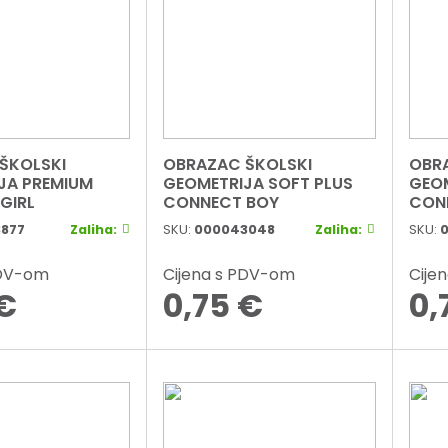
ŠKOLSKI
OBRAZAC ŠKOLSKI
OBR
JA PREMIUM
GEOMETRIJA SOFT PLUS
GEOM
GIRL
CONNECT BOY
CONN
877
Zaliha:
SKU:
000043048
Zaliha:
SKU:
PDV-om
Cijena s PDV-om
Cije
€
0,75
€
0,