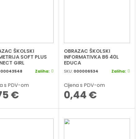
AZAC ŠKOLSKI
OBRAZAC ŠKOLSKI
ETRIJA SOFT PLUS
INFORMATIVKA B6 40L
ECT GIRL
EDUCA
000043548
Zaliha:
SKU:
000006534
Zaliha:
na s PDV-om
Cijena s PDV-om
75
€
0,44
€