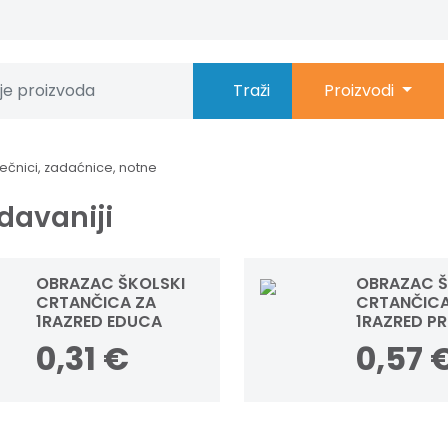
Traži
Proizvodi
ječnici, zadaćnice, notne
davaniji
OBRAZAC ŠKOLSKI
OBRAZAC Š
CRTANČICA ZA
CRTANČICA
1RAZRED EDUCA
1RAZRED P
CONNECT 
0,31
€
0,57