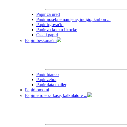
Papir za ured
Papir posebne namjene, indigo, karbon ...
Papir trgovački
Papir za kocku i kocke
Ostali papiri
Papiri beskonačni
Papir bianco
Papir zebra
Papir data mailer
Papiri omotni
Papirne role za kase, kalkulatore ...