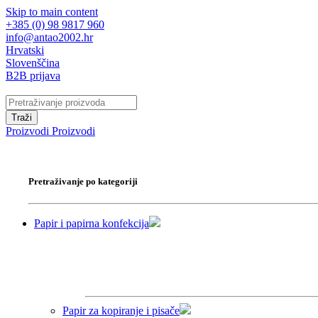
Skip to main content
+385 (0) 98 9817 960
info@antao2002.hr
Hrvatski
Slovenščina
B2B prijava
Traži
Proizvodi
Proizvodi
Pretraživanje po kategoriji
Papir i papirna konfekcija
Papir za kopiranje i pisače