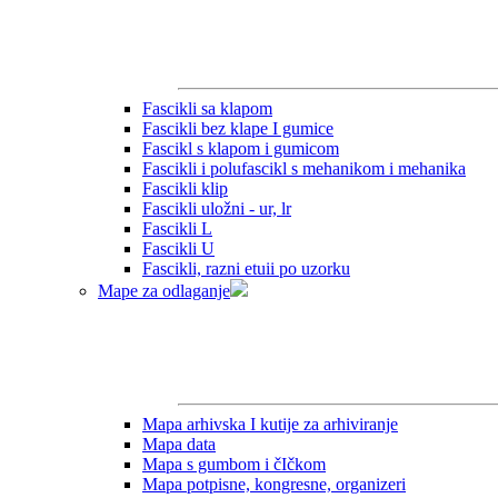
Fascikli sa klapom
Fascikli bez klape I gumice
Fascikl s klapom i gumicom
Fascikli i polufascikl s mehanikom i mehanika
Fascikli klip
Fascikli uložni - ur, lr
Fascikli L
Fascikli U
Fascikli, razni etuii po uzorku
Mape za odlaganje
Mapa arhivska I kutije za arhiviranje
Mapa data
Mapa s gumbom i čIčkom
Mapa potpisne, kongresne, organizeri