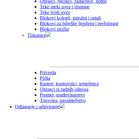
Obrasci, rječnici, zadaćnice, notne
Teke meki uvez i dopisne
Teke tvrdi uvez
Blokovi kolegij, spiralni i ostali
Blokovi za bilješke ljepljeni i perforirani
Blokovi uložni
Tiskanice
Privreda
Pošta
Rasteri, kontovnici, temeljnice
Obrasci iz radnih odnosa
Promet, građevinarstvo
Trgovina, ugostiteljstvo
Odlaganje i arhiviranje