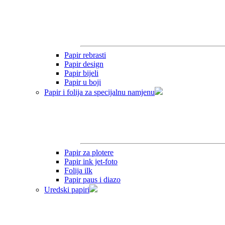
Papir rebrasti
Papir design
Papir bijeli
Papir u boji
Papir i folija za specijalnu namjenu
Papir za plotere
Papir ink jet-foto
Folija ilk
Papir paus i diazo
Uredski papiri