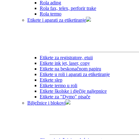
Rola ading
Rola fax, telex, perforir trake
Rola termo
Etikete i aparati za etiketiranje
Etikete za registratore, etuii
Etikete ink jet, laser, copy
Etikete na beskonačnom papiru
Etikete u roli i aparati za etiketiranje
Etikete slep
Etikete termo u roli
Etikete školske i dječije naljepnice
Etikete za "Dymo" pisače
Bilježnice i blokovi