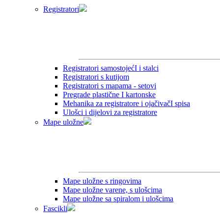
Registratori
Registratori samostojećI i stalci
Registratori s kutijom
Registratori s mapama - setovi
Pregrade plastične I kartonske
Mehanika za registratore i ojačivačI spisa
Ulošci i dijelovi za registratore
Mape uložne
Mape uložne s ringovima
Mape uložne varene, s ulošcima
Mape uložne sa spiralom i ulošcima
Fascikli