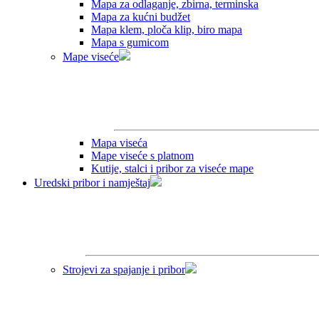
Mapa za odlaganje, zbirna, terminska
Mapa za kućni budžet
Mapa klem, ploča klip, biro mapa
Mapa s gumicom
Mape viseće
Mapa viseća
Mape viseće s platnom
Kutije, stalci i pribor za viseće mape
Uredski pribor i namještaj
Strojevi za spajanje i pribor