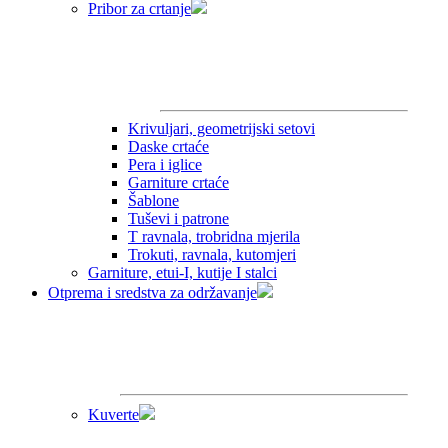
Pribor za crtanje
Krivuljari, geometrijski setovi
Daske crtaće
Pera i iglice
Garniture crtaće
Šablone
Tuševi i patrone
T ravnala, trobridna mjerila
Trokuti, ravnala, kutomjeri
Garniture, etui-I, kutije I stalci
Otprema i sredstva za održavanje
Kuverte