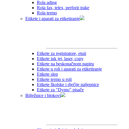
Rola ading
Rola fax, telex, perforir trake
Rola termo
Etikete i aparati za etiketiranje
Etikete za registratore, etuii
Etikete ink jet, laser, copy
Etikete na beskonačnom papiru
Etikete u roli i aparati za etiketiranje
Etikete slep
Etikete termo u roli
Etikete školske i dječije naljepnice
Etikete za "Dymo" pisače
Bilježnice i blokovi