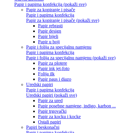
Papir i papirna konfekcija (pokaži sve)
Papir za kopiranje i pisače
Papir i papirna konfekcija
Papir za kopiranje i pisače (pokaži sve)
Papir rebrasti
Papir design
Papir bijeli
Papir u boji
Papir i folija za specijalnu namjenu
Papir i papirna konfekcija
Papir i folija za specijalnu namjenu (pokaži sve)
Papir za plotere
Papir ink jet-foto
Folija ilk
Papir paus i diazo
Uredski papiri
Papir i papirna konfekcija
Uredski papiri (pokaži sve)
Papir za ured
Papir posebne namjene, indigo, karbon ...
Papir trgovački
Papir za kocku i kocke
Ostali papiri
Papiri beskonačni
Papir i papirna konfekcija