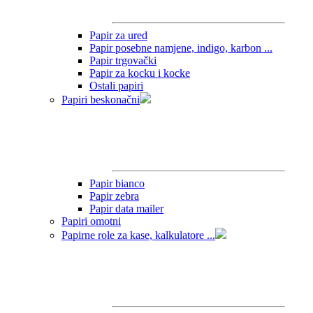
Papir za ured
Papir posebne namjene, indigo, karbon ...
Papir trgovački
Papir za kocku i kocke
Ostali papiri
Papiri beskonačni
Papir bianco
Papir zebra
Papir data mailer
Papiri omotni
Papirne role za kase, kalkulatore ...