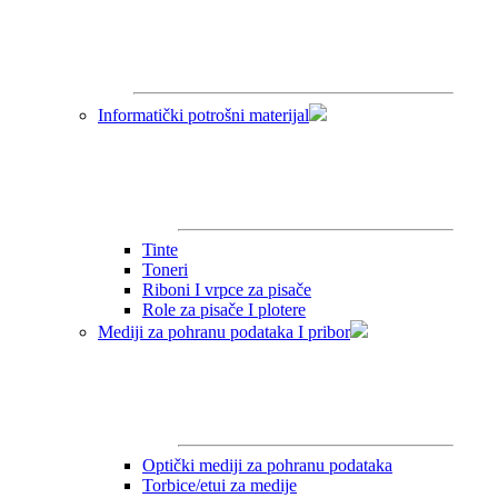
Informatički potrošni materijal
Tinte
Toneri
Riboni I vrpce za pisače
Role za pisače I plotere
Mediji za pohranu podataka I pribor
Optički mediji za pohranu podataka
Torbice/etui za medije