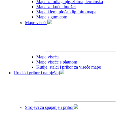
Mapa za odlaganje, zbirna, terminska
Mapa za kućni budžet
Mapa klem, ploča klip, biro mapa
Mapa s gumicom
Mape viseće
Mapa viseća
Mape viseće s platnom
Kutije, stalci i pribor za viseće mape
Uredski pribor i namještaj
Strojevi za spajanje i pribor