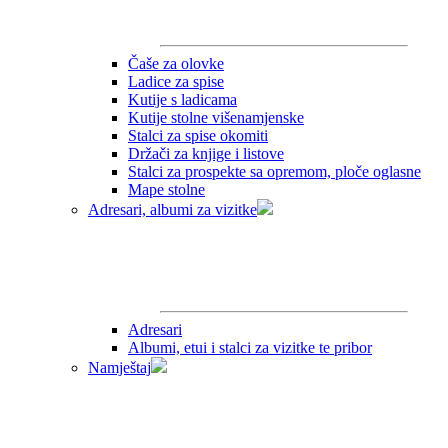
Čaše za olovke
Ladice za spise
Kutije s ladicama
Kutije stolne višenamjenske
Stalci za spise okomiti
Držači za knjige i listove
Stalci za prospekte sa opremom, ploče oglasne
Mape stolne
Adresari, albumi za vizitke
Adresari
Albumi, etui i stalci za vizitke te pribor
Namještaj