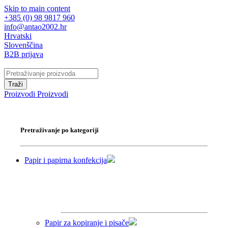
Skip to main content
+385 (0) 98 9817 960
info@antao2002.hr
Hrvatski
Slovenščina
B2B prijava
Traži
Proizvodi
Proizvodi
Pretraživanje po kategoriji
Papir i papirna konfekcija
Papir za kopiranje i pisače