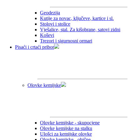
Geodezija
Kutije za novac, ključeve, kartice i sl.
Stolovi i stolice
Vješalice, stal. Za kišobrane, satovi zidni
Koševi
Trezori i sigurnosni ormari
Pisaći i crtaći pribor
Olovke kemijske
Olovke kemijske - skupocjene
Olovke kemijske na stalku
Ulošci za kemijske olovke
Olovke kemijske - obične