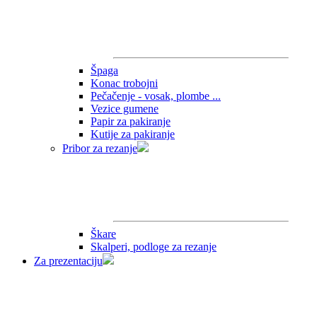
Špaga
Konac trobojni
Pečačenje - vosak, plombe ...
Vezice gumene
Papir za pakiranje
Kutije za pakiranje
Pribor za rezanje
Škare
Skalperi, podloge za rezanje
Za prezentaciju