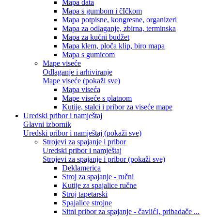
Mapa data
Mapa s gumbom i čIčkom
Mapa potpisne, kongresne, organizeri
Mapa za odlaganje, zbirna, terminska
Mapa za kućni budžet
Mapa klem, ploča klip, biro mapa
Mapa s gumicom
Mape viseće
Odlaganje i arhiviranje
Mape viseće (pokaži sve)
Mapa viseća
Mape viseće s platnom
Kutije, stalci i pribor za viseće mape
Uredski pribor i namještaj
Glavni izbornik
Uredski pribor i namještaj (pokaži sve)
Strojevi za spajanje i pribor
Uredski pribor i namještaj
Strojevi za spajanje i pribor (pokaži sve)
Deklamerica
Stroj za spajanje - ručni
Kutije za spajalice ručne
Stroj tapetarski
Spajalice strojne
Sitni pribor za spajanje - čavlićI, pribadače ...