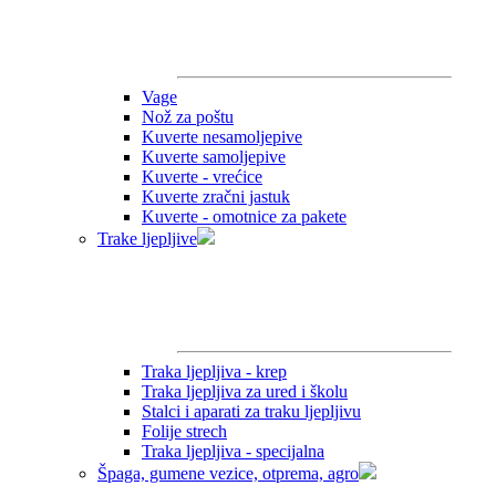
Vage
Nož za poštu
Kuverte nesamoljepive
Kuverte samoljepive
Kuverte - vrećice
Kuverte zračni jastuk
Kuverte - omotnice za pakete
Trake ljepljive
Traka ljepljiva - krep
Traka ljepljiva za ured i školu
Stalci i aparati za traku ljepljivu
Folije strech
Traka ljepljiva - specijalna
Špaga, gumene vezice, otprema, agro