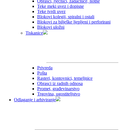
Obrasci, rječnici, zadaćnice, notne
Teke meki uvez i dopisne
Teke tvrdi uvez
Blokovi kolegij, spiralni i ostali
Blokovi za bilješke ljepljeni i perforirani
Blokovi uložni
Tiskanice
Privreda
Pošta
Rasteri, kontovnici, temeljnice
Obrasci iz radnih odnosa
Promet, građevinarstvo
Trgovina, ugostiteljstvo
Odlaganje i arhiviranje