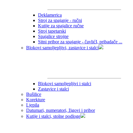
Deklamerica
Stroj za spajanje - ručni
Kutije za spajalice ručne
Stroj tapetarski
Spajalice strojne
Sitni pribor za spajanje - čavlićI, pribadače ...
Blokovi samoljepljivi, zastavice i stalci
Blokovi samoljepljivi i stalci
Zastavice i stalci
Bušilice
Korekture
Ljepila
Datumari, numeratori, žigovi i pribor
Kutije i stalci, stolne podloge