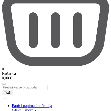
0
Košarica
0,00
€
Traži
Papir i papirna konfekcija
Glavni izbornik