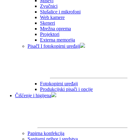
Miševi
Zvučnici
Slušalice i mikrofoni
Web kamere
Skeneri
Mrežna oprema
Projektori
Externa memorija
PisačI I fotokopirni uređaji
Fotokopirni uređaji
Produkcijski pisači i opcije
Čišćenje i higijena
Papirna konfekcija
Sanitarni pribor i sredstva