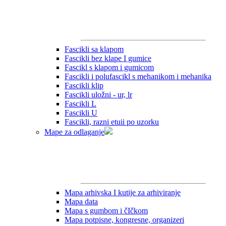
Fascikli sa klapom
Fascikli bez klape I gumice
Fascikl s klapom i gumicom
Fascikli i polufascikl s mehanikom i mehanika
Fascikli klip
Fascikli uložni - ur, lr
Fascikli L
Fascikli U
Fascikli, razni etuii po uzorku
Mape za odlaganje
Mapa arhivska I kutije za arhiviranje
Mapa data
Mapa s gumbom i čIčkom
Mapa potpisne, kongresne, organizeri