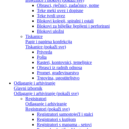
Bilježnice i blokovi (pokaži sve)
Obrasci, rječnici, zadaćnice, notne
Teke meki uvez i dopisne
Teke tvrdi uvez
Blokovi kolegij, spiralni i ostali
Blokovi za bilješke ljepljeni i perforirani
Blokovi uložni
Tiskanice
Papir i papirna konfekcija
Tiskanice (pokaži sve)
Privreda
Pošta
Rasteri, kontovnici, temeljnice
Obrasci iz radnih odnosa
Promet, građevinarstvo
Trgovina, ugostiteljstvo
Odlaganje i arhiviranje
Glavni izbornik
Odlaganje i arhiviranje (pokaži sve)
Registratori
Odlaganje i arhiviranje
Registratori (pokaži sve)
Registratori samostojećI i stalci
Registratori s kutijom
Registratori s mapama - setovi