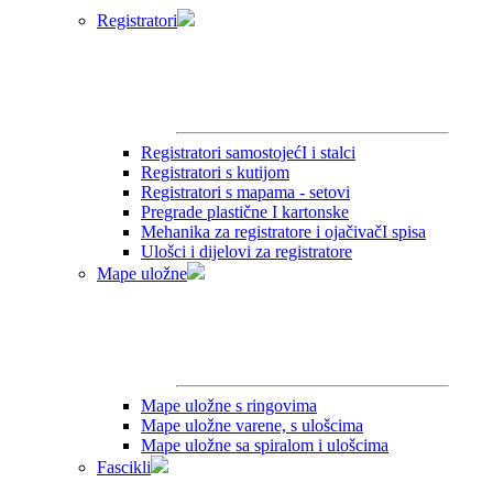
Registratori
Registratori samostojećI i stalci
Registratori s kutijom
Registratori s mapama - setovi
Pregrade plastične I kartonske
Mehanika za registratore i ojačivačI spisa
Ulošci i dijelovi za registratore
Mape uložne
Mape uložne s ringovima
Mape uložne varene, s ulošcima
Mape uložne sa spiralom i ulošcima
Fascikli