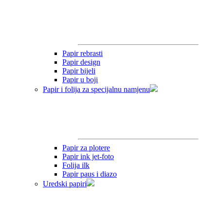
Papir rebrasti
Papir design
Papir bijeli
Papir u boji
Papir i folija za specijalnu namjenu
Papir za plotere
Papir ink jet-foto
Folija ilk
Papir paus i diazo
Uredski papiri