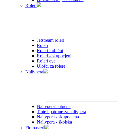
Roleri
Jetstream roleri
Roleri
Roleri - obični
Roleri - skupocjeni
Roleri eye
Ulošci za rolere
Nalivpera
Nalivpera - obična
Tinte i patrone za nalivpera
Nalivpera - skupocjena
Nalivpera - školska
Flomasteri