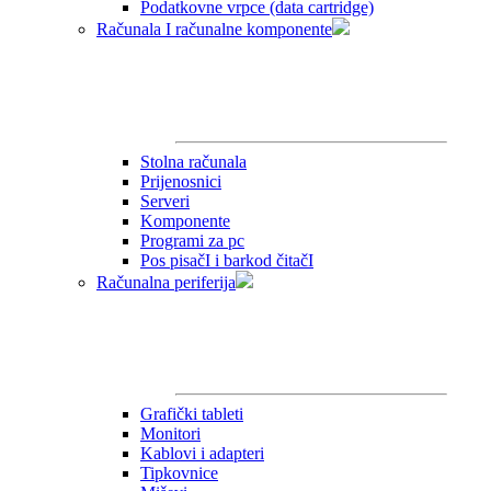
Podatkovne vrpce (data cartridge)
Računala I računalne komponente
Stolna računala
Prijenosnici
Serveri
Komponente
Programi za pc
Pos pisačI i barkod čitačI
Računalna periferija
Grafički tableti
Monitori
Kablovi i adapteri
Tipkovnice