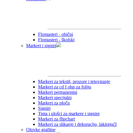
Flomasteri - obični
Flomasteri - školski
Markeri i signiri
Markeri za tekstil, prozore i tetoviranje
Markeri za cd I ohp za foliju
Markeri permanentni
Markeri specijalni
Markeri za ploču
Signiri
Tinta i ulošci za markere i signire
Markeri za flipchart
Markeri za slikanje i dekoraciju, lakirajućI
Olovke grafitne