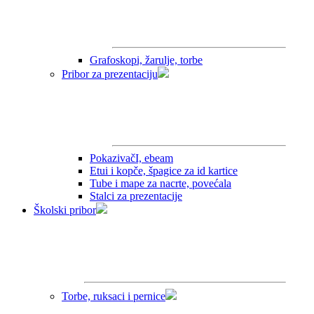
Grafoskopi, žarulje, torbe
Pribor za prezentaciju
PokazivačI, ebeam
Etui i kopče, špagice za id kartice
Tube i mape za nacrte, povećala
Stalci za prezentacije
Školski pribor
Torbe, ruksaci i pernice