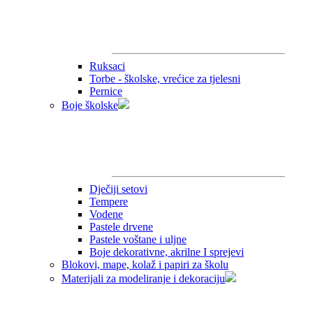
Ruksaci
Torbe - školske, vrećice za tjelesni
Pernice
Boje školske
Dječiji setovi
Tempere
Vodene
Pastele drvene
Pastele voštane i uljne
Boje dekorativne, akrilne I sprejevi
Blokovi, mape, kolaž i papiri za školu
Materijali za modeliranje i dekoraciju