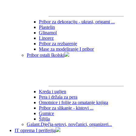
Pribor za dekoraciju - ukrasi, origami ...
Plastelin
Glinamol
Linorez
Pribor za rezbarenje
Mase za modeliranje I pribor
Pribor ostali školski
Kreda i ugljen
Pera i držala za pera
Omotnice i folije za omatanje knjiga
Pribor za slikanje - kistovi ...
Gumice
Šiljila
Galant.Dječja-setovi, novčanici, organizeri...
IT oprema I periferija