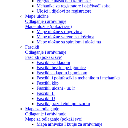
Pregrade plastične I kartonske
Mehanika za registratore i ojačivačI spisa
Ulošci i dijelovi za registratore
Mape uložne
Odlaganje i arhiviranje
Mape uložne (pokaži sve)
Mape uložne s ringovima
Mape uložne varene, s ulošcima
Mape uložne sa spiralom i ulošcima
Fascikli
Odlaganje i arhiviranje
Fascikli (pokaži sve)
Fascikli sa klapom
Fascikli bez klape I gumice
Fascikl s klapom i gumicom
Fascikli i polufascikl s mehanikom i mehanika
Fascikli klip
Fascikli uložni - ur, lr
Fascikli L
Fascikli U
Fascikli, razni etuii po uzorku
Mape za odlaganje
Odlaganje i arhiviranje
Mape za odlaganje (pokaži sve)
Mapa arhivska I kutije za arhiviranje