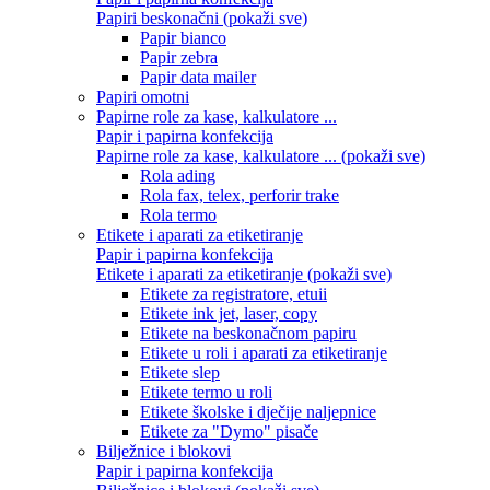
Papiri beskonačni (pokaži sve)
Papir bianco
Papir zebra
Papir data mailer
Papiri omotni
Papirne role za kase, kalkulatore ...
Papir i papirna konfekcija
Papirne role za kase, kalkulatore ... (pokaži sve)
Rola ading
Rola fax, telex, perforir trake
Rola termo
Etikete i aparati za etiketiranje
Papir i papirna konfekcija
Etikete i aparati za etiketiranje (pokaži sve)
Etikete za registratore, etuii
Etikete ink jet, laser, copy
Etikete na beskonačnom papiru
Etikete u roli i aparati za etiketiranje
Etikete slep
Etikete termo u roli
Etikete školske i dječije naljepnice
Etikete za "Dymo" pisače
Bilježnice i blokovi
Papir i papirna konfekcija