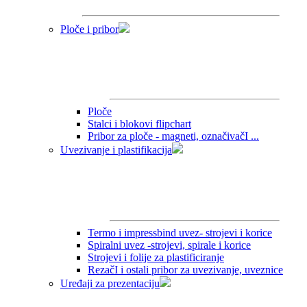
Ploče i pribor
Ploče
Stalci i blokovi flipchart
Pribor za ploče - magneti, označivačI ...
Uvezivanje i plastifikacija
Termo i impressbind uvez- strojevi i korice
Spiralni uvez -strojevi, spirale i korice
Strojevi i folije za plastificiranje
RezačI i ostali pribor za uvezivanje, uveznice
Uređaji za prezentaciju