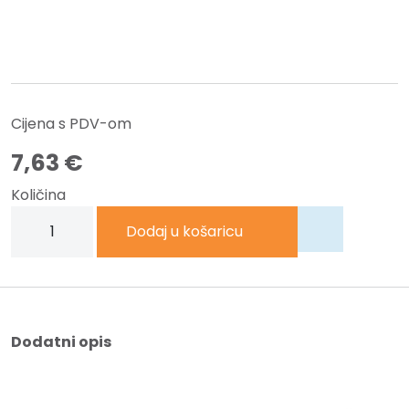
Cijena s PDV-om
7,63
€
Količina
MAPA
Dodaj u košaricu
S
GUMBOM
HRBAT-
80MM
A4
Dodatni opis
EUROBOX
ESSELTE
C2805/390328050