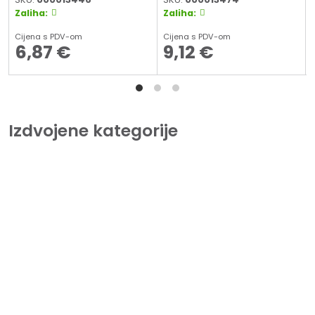
Zaliha:
Zaliha:
Cijena s PDV-om
Cijena s PDV-om
6,87
€
9,12
€
Izdvojene kategorije
Pisači
Kod nas možete pronaći veliki izbor pisača svih renomiranih
svjetskih proizvođača.