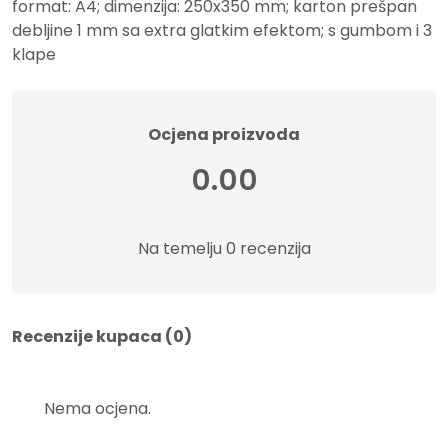
PLAVA
format: A4; dimenzija: 250x350 mm; karton prešpan
količina
debljine 1 mm sa extra glatkim efektom; s gumbom i 3
klape
Ocjena proizvoda
0.00
Na temelju 0 recenzija
Recenzije kupaca (0)
Nema ocjena.