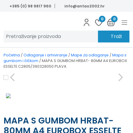
Skip to main content
+385 (0) 98 9817 960
info@antao2002.hr
0
0
Traži
Početna
/
Odlaganje i arhiviranje
/
Mape za odlaganje
/
Mapa s
gumbom i čIčkom
/
MAPA S GUMBOM HRBAT- 80MM A4 EUROBOX
ESSELTE C2805/390328050 PLAVA
MAPA S GUMBOM HRBAT-
80MM A4 EUROBOX ESSELTE