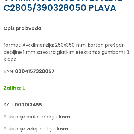
C2805/390328050 PLAVA
Opis proizvoda
format: A4; dimenzija: 250x350 mm; karton prešpan
debljine 1 mm sa extra glatkim efektom; s gumbom i 3
klape
EAN:
8004157328057
Zaliha:
SKU:
000013455
Pakiranje maloprodaja:
kom
Pakiranje veleprodaja:
kom