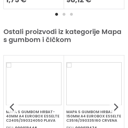
Ostali proizvodi iz kategorije Mapa
s gumbom i čIčkom
MAPA S GUMBOM HRBAT-
MAPA S GUMBOM HRBAT-
E
40MM A4 EUROBOX ESSELTE
150MM A4 EUROBOX ESSELTE
C2405/390324050 PLAVA
C3516/390335160 CRVENA
SKU:
000013446
SKU:
000013474