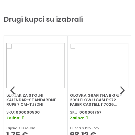
Drugi kupci su izabrali
ULOŽAK ZA STOLNI
OLOVKA GRAFITNA B GRIP
z
KALENDAR-STANDARDNE
2001 FLOW U ČAŠI PK72
RUPE 7 CM-TJEDNI
FABER CASTELL 117026
SORTIRANO
SKU:
000000500
SKU:
000061757
Zaliha:
Zaliha:
Cijena s PDV-om
Cijena s PDV-om
1,75
€
98,12
€