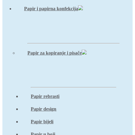
Papir i papirna konfekcija
Papir za kopiranje i pisače
Papir rebrasti
Papir design
Papir bijeli
Papir u boji