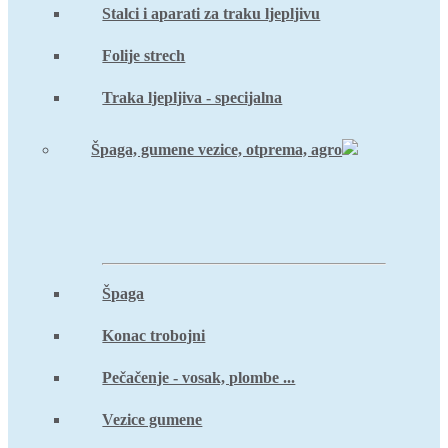
Stalci i aparati za traku ljepljivu
Folije strech
Traka ljepljiva - specijalna
Špaga, gumene vezice, otprema, agro
Špaga
Konac trobojni
Pečačenje - vosak, plombe ...
Vezice gumene