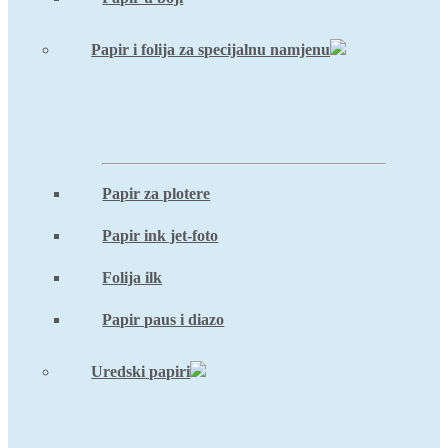
Papir i folija za specijalnu namjenu
Papir za plotere
Papir ink jet-foto
Folija ilk
Papir paus i diazo
Uredski papiri