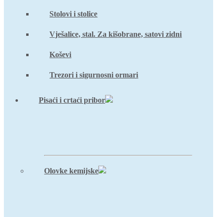
Stolovi i stolice
Vješalice, stal. Za kišobrane, satovi zidni
Koševi
Trezori i sigurnosni ormari
Pisaći i crtaći pribor
Olovke kemijske