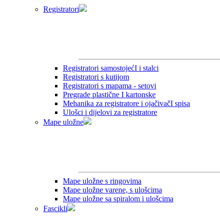
Registratori
Registratori samostojećI i stalci
Registratori s kutijom
Registratori s mapama - setovi
Pregrade plastične I kartonske
Mehanika za registratore i ojačivačI spisa
Ulošci i dijelovi za registratore
Mape uložne
Mape uložne s ringovima
Mape uložne varene, s ulošcima
Mape uložne sa spiralom i ulošcima
Fascikli