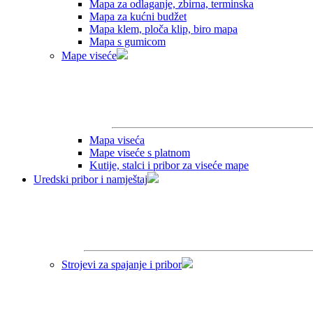
Mapa za odlaganje, zbirna, terminska
Mapa za kućni budžet
Mapa klem, ploča klip, biro mapa
Mapa s gumicom
Mape viseće
Mapa viseća
Mape viseće s platnom
Kutije, stalci i pribor za viseće mape
Uredski pribor i namještaj
Strojevi za spajanje i pribor