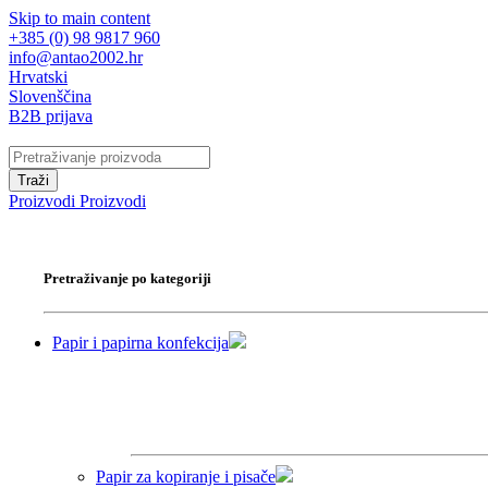
Skip to main content
+385 (0) 98 9817 960
info@antao2002.hr
Hrvatski
Slovenščina
B2B prijava
Traži
Proizvodi
Proizvodi
Pretraživanje po kategoriji
Papir i papirna konfekcija
Papir za kopiranje i pisače