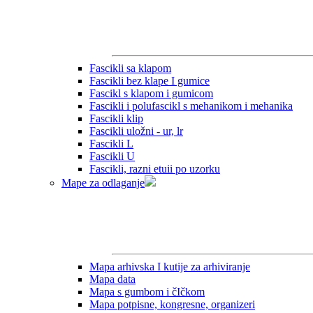
Fascikli sa klapom
Fascikli bez klape I gumice
Fascikl s klapom i gumicom
Fascikli i polufascikl s mehanikom i mehanika
Fascikli klip
Fascikli uložni - ur, lr
Fascikli L
Fascikli U
Fascikli, razni etuii po uzorku
Mape za odlaganje
Mapa arhivska I kutije za arhiviranje
Mapa data
Mapa s gumbom i čIčkom
Mapa potpisne, kongresne, organizeri