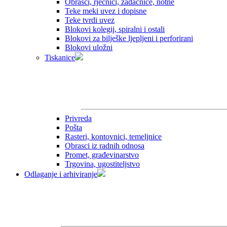
Obrasci, rječnici, zadaćnice, notne
Teke meki uvez i dopisne
Teke tvrdi uvez
Blokovi kolegij, spiralni i ostali
Blokovi za bilješke ljepljeni i perforirani
Blokovi uložni
Tiskanice
Privreda
Pošta
Rasteri, kontovnici, temeljnice
Obrasci iz radnih odnosa
Promet, građevinarstvo
Trgovina, ugostiteljstvo
Odlaganje i arhiviranje