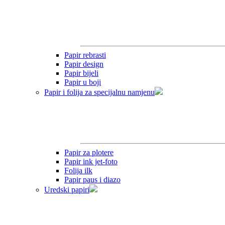
Papir rebrasti
Papir design
Papir bijeli
Papir u boji
Papir i folija za specijalnu namjenu
Papir za plotere
Papir ink jet-foto
Folija ilk
Papir paus i diazo
Uredski papiri