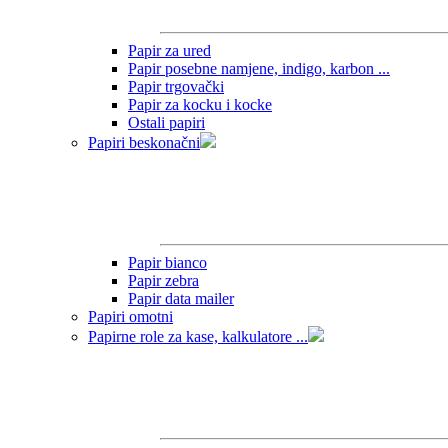
Papir za ured
Papir posebne namjene, indigo, karbon ...
Papir trgovački
Papir za kocku i kocke
Ostali papiri
Papiri beskonačni
Papir bianco
Papir zebra
Papir data mailer
Papiri omotni
Papirne role za kase, kalkulatore ...