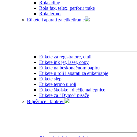
Rola ading
Rola fax, telex, perforir trake
Rola termo
Etikete i aparati za etiketiranje
Etikete za registratore, etuii
Etikete ink jet, laser, copy
Etikete na beskonačnom papiru
Etikete u roli i aparati za etiketiranje
Etikete slep
Etikete termo u roli
Etikete školske i dječije naljepnice
Etikete za "Dymo" pisače
Bilježnice i blokovi