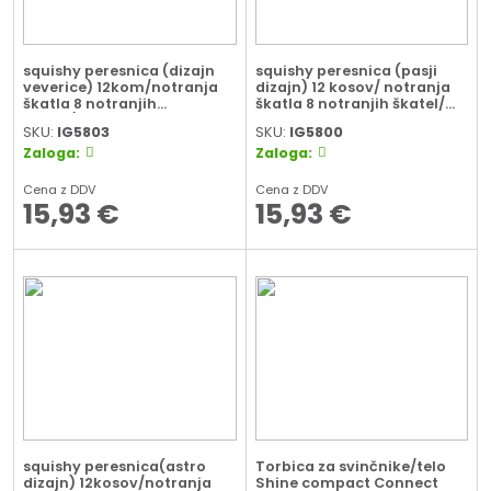
squishy peresnica (dizajn
squishy peresnica (pasji
veverice) 12kom/notranja
dizajn) 12 kosov/ notranja
škatla 8 notranjih
škatla 8 notranjih škatel/
škatel/zunanja škatla
zunanja škatla
SKU:
IG5803
SKU:
IG5800
Zaloga:
Zaloga:
Cena z DDV
Cena z DDV
15,93
€
15,93
€
squishy peresnica(astro
Torbica za svinčnike/telo
dizajn) 12kosov/notranja
Shine compact Connect