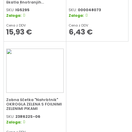
škatla 8notranjih
škatel/zunanja škatla
SKU:
IG5295
SKU:
000048073
Zaloga:
Zaloga:
Cena z DDV
Cena z DDV
15,93
€
6,43
€
Zobna ščetka "Nahrbtnik"
OKROGLA ZELENA S FOILNIMI
ZELENIMI PIKAMI
SKU:
23R622S-06
Zaloga:
Cena z DDV