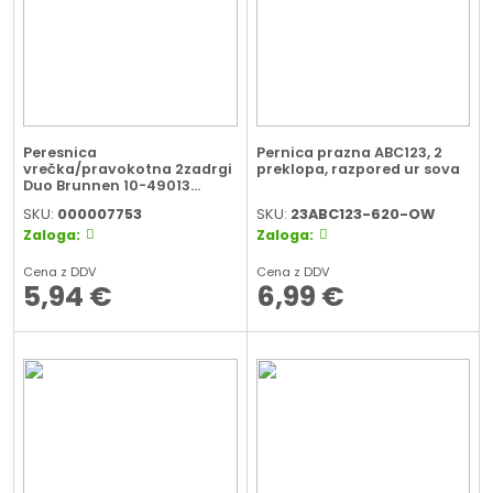
Peresnica
Pernica prazna ABC123, 2
vrečka/pravokotna 2zadrgi
preklopa, razpored ur sova
Duo Brunnen 10-49013
sortirano
SKU:
000007753
SKU:
23ABC123-620-OW
Zaloga:
Zaloga:
Cena z DDV
Cena z DDV
5,94
€
6,99
€