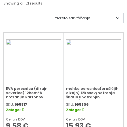
Showing all 21 results
EVA peresnica (dizajn
mehka peresnica(prašićjih
veverica) 12kom*8
dizajn) 12kosov/notranja
notranjih kartonov
škatla 8notranjih
škatel/zunanja škatla
SKU:
IG5817
SKU:
IG5806
Zaloga:
Zaloga:
Cena z DDV
Cena z DDV
9,58
€
15,93
€