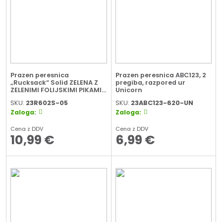
Prazen peresnica
Prazen peresnica ABC123, 2
„Rucksack“ Solid ZELENA Z
pregiba, razpored ur
ZELENIMI FOLIJSKIMI PIKAMI
Unicorn
JUMBO
SKU:
23R602S-05
SKU:
23ABC123-620-UN
Zaloga:
Zaloga:
Cena z DDV
Cena z DDV
10,99
€
6,99
€