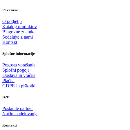
Povezave
O podjetju
Katalog produktov
Blagovne znamke
Sodelujte z nami
Kontakt
Splošne informacije
Pogosta vprašanja
Splošni pogoji
Dostava in vračila
Plačila
GDPR in piškotki
B2B
Postanite partner
Načini sodelovanja
Kontakti