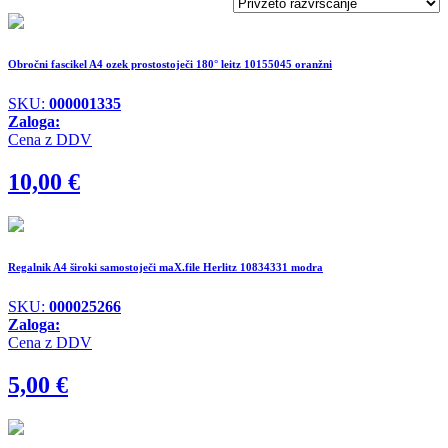
Obročni fascikel A4 ozek prostostoječi 180° leitz 10155045 oranžni
SKU:
000001335
Zaloga:
Cena z DDV
10,00
€
Regalnik A4 široki samostoječi maX.file Herlitz 10834331 modra
SKU:
000025266
Zaloga:
Cena z DDV
5,00
€