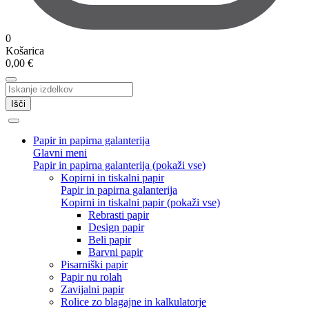
0
Košarica
0,00
€
Išči
Papir in papirna galanterija
Glavni meni
Papir in papirna galanterija (pokaži vse)
Kopirni in tiskalni papir
Papir in papirna galanterija
Kopirni in tiskalni papir (pokaži vse)
Rebrasti papir
Design papir
Beli papir
Barvni papir
Pisarniški papir
Papir nu rolah
Zavijalni papir
Rolice zo blagajne in kalkulatorje