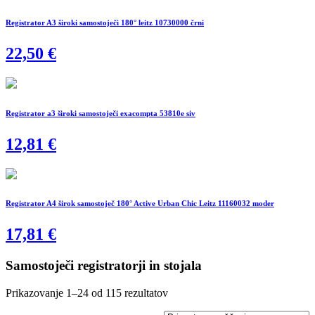
Registrator A3 široki samostoječi 180° leitz 10730000 črni
22,50
€
Registrator a3 široki samostoječi exacompta 53810e siv
12,81
€
Registrator A4 širok samostoječ 180° Active Urban Chic Leitz 11160032 moder
17,81
€
Samostoječi registratorji in stojala
Prikazovanje 1–24 od 115 rezultatov