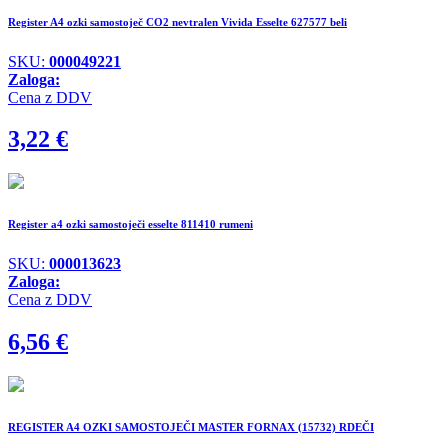
Register A4 ozki samostoječ CO2 nevtralen Vivida Esselte 627577 beli
SKU:
000049221
Zaloga:
Cena z DDV
3,22
€
Register a4 ozki samostoječi esselte 811410 rumeni
SKU:
000013623
Zaloga:
Cena z DDV
6,56
€
REGISTER A4 OZKI SAMOSTOJEČI MASTER FORNAX (15732) RDEČI