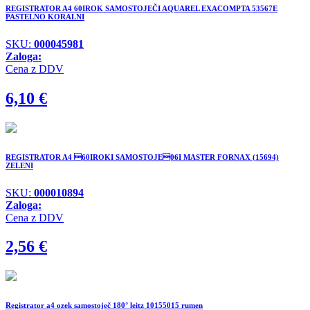
REGISTRATOR A4 60IROK SAMOSTOJEČI AQUAREL EXACOMPTA 53567E
PASTELNO KORALNI
SKU:
000045981
Zaloga:
Cena z DDV
6,10
€
REGISTRATOR A4 60IROKI SAMOSTOJE06I MASTER FORNAX (15694)
ZELENI
SKU:
000010894
Zaloga:
Cena z DDV
2,56
€
Registrator a4 ozek samostoječ 180° leitz 10155015 rumen