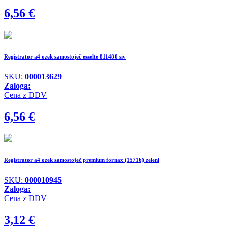
6,56
€
Registrator a4 ozek samostoječ esselte 811480 siv
SKU:
000013629
Zaloga:
Cena z DDV
6,56
€
Registrator a4 ozek samostoječ premium fornax (15716) zeleni
SKU:
000010945
Zaloga:
Cena z DDV
3,12
€