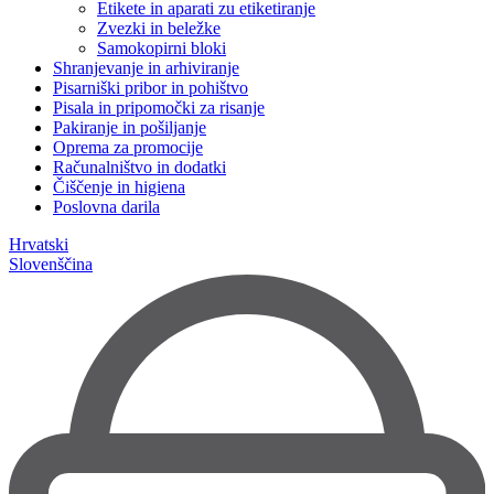
Etikete in aparati zu etiketiranje
Zvezki in beležke
Samokopirni bloki
Shranjevanje in arhiviranje
Pisarniški pribor in pohištvo
Pisala in pripomočki za risanje
Pakiranje in pošiljanje
Oprema za promocije
Računalništvo in dodatki
Čiščenje in higiena
Poslovna darila
Hrvatski
Slovenščina