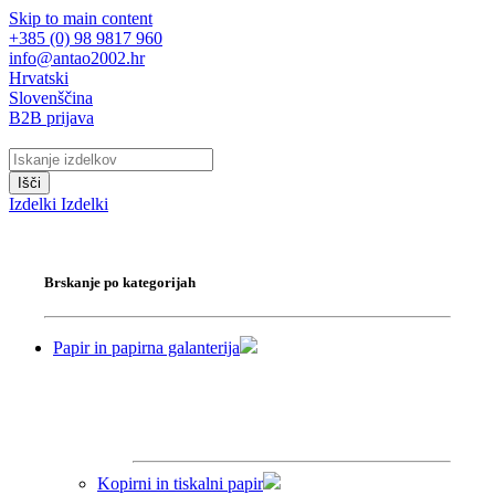
Skip to main content
+385 (0) 98 9817 960
info@antao2002.hr
Hrvatski
Slovenščina
B2B prijava
Išči
Izdelki
Izdelki
Brskanje po kategorijah
Papir in papirna galanterija
Kopirni in tiskalni papir