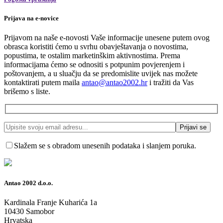
Prijava na e-novice
Prijavom na naše e-novosti Vaše informacije unesene putem ovog
obrasca koristiti ćemo u svrhu obavještavanja o novostima,
popustima, te ostalim marketinškim aktivnostima. Prema
informacijama ćemo se odnositi s potpunim povjerenjem i
poštovanjem, a u sluačju da se predomislite uvijek nas možete
kontaktirati putem maila
antao@antao2002.hr
i tražiti da Vas
brišemo s liste.
Slažem se s obradom unesenih podataka i slanjem poruka.
Antao 2002 d.o.o.
Kardinala Franje Kuharića 1a
10430 Samobor
Hrvatska