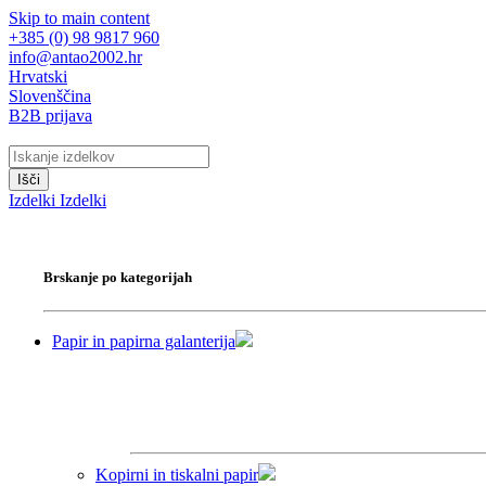
Skip to main content
+385 (0) 98 9817 960
info@antao2002.hr
Hrvatski
Slovenščina
B2B prijava
Išči
Izdelki
Izdelki
Brskanje po kategorijah
Papir in papirna galanterija
Kopirni in tiskalni papir