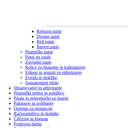
Rebrasti papir
Design papir
Beli papir
Barvni papir
Pisarniški papir
Papir nu rolah
Zavijalni papir
Rolice zo blagajne in kalkulatorje
Etikete in aparati zu etiketiranje
Zvezki in beležke
Samokopirni bloki
Shranjevanje in arhiviranje
Pisarniški pribor in pohištvo
Pisala in pripomočki za risanje
Pakiranje in pošiljanje
Oprema za promocije
Računalništvo in dodatki
Čiščenje in higiena
Poslovna darila