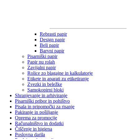
Rebrasti papir
Design papir
Beli papir
Barvni papir
Pisarniški papir
Papir nu rolah
Zavijalni papir
Rolice zo blagajne in kalkulatorje
Etikete in aparati zu etiketiranje
Zvezki in beležke
Samokopirni bloki
Shranjevanje in arhiviranje
Pisarniški pribor in pohištvo
Pisala in pripomočki za risanje
Pakiranje in pošiljanje
Oprema za promocije
Računalništvo in dodatki
Čiščenje in higiena
Poslovna darila