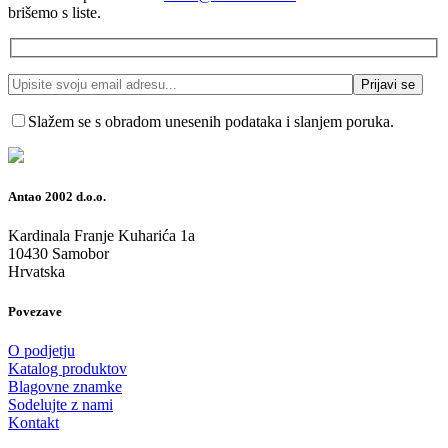
brišemo s liste.
Slažem se s obradom unesenih podataka i slanjem poruka.
Antao 2002 d.o.o.
Kardinala Franje Kuharića 1a
10430 Samobor
Hrvatska
Povezave
O podjetju
Katalog produktov
Blagovne znamke
Sodelujte z nami
Kontakt