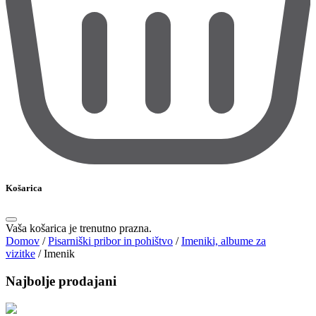
Košarica
Vaša košarica je trenutno prazna.
Domov
/
Pisarniški pribor in pohištvo
/
Imeniki, albume za
vizitke
/
Imenik
Najbolje prodajani