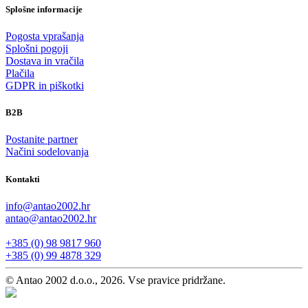
Splošne informacije
Pogosta vprašanja
Splošni pogoji
Dostava in vračila
Plačila
GDPR in piškotki
B2B
Postanite partner
Načini sodelovanja
Kontakti
info@antao2002.hr
antao@antao2002.hr
+385 (0) 98 9817 960
+385 (0) 99 4878 329
© Antao 2002 d.o.o., 2026. Vse pravice pridržane.