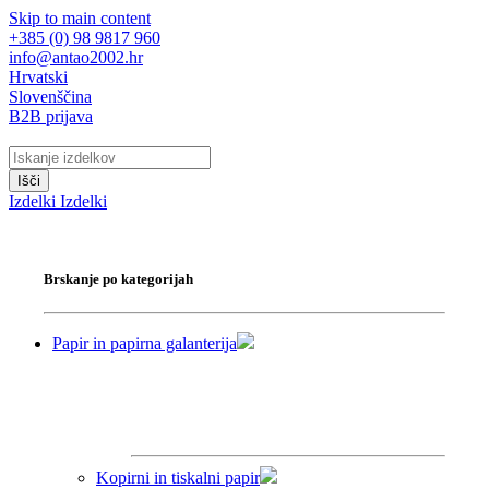
Skip to main content
+385 (0) 98 9817 960
info@antao2002.hr
Hrvatski
Slovenščina
B2B prijava
Išči
Izdelki
Izdelki
Brskanje po kategorijah
Papir in papirna galanterija
Kopirni in tiskalni papir