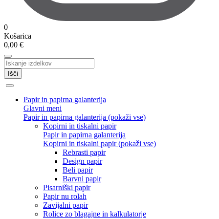
0
Košarica
0,00
€
Išči
Papir in papirna galanterija
Glavni meni
Papir in papirna galanterija (pokaži vse)
Kopirni in tiskalni papir
Papir in papirna galanterija
Kopirni in tiskalni papir (pokaži vse)
Rebrasti papir
Design papir
Beli papir
Barvni papir
Pisarniški papir
Papir nu rolah
Zavijalni papir
Rolice zo blagajne in kalkulatorje