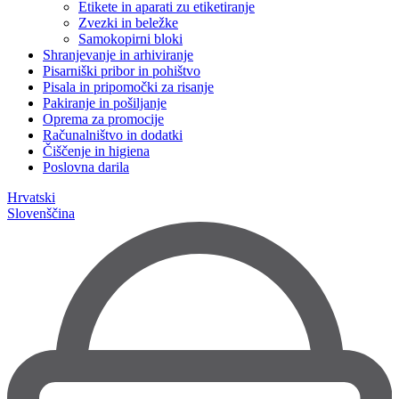
Etikete in aparati zu etiketiranje
Zvezki in beležke
Samokopirni bloki
Shranjevanje in arhiviranje
Pisarniški pribor in pohištvo
Pisala in pripomočki za risanje
Pakiranje in pošiljanje
Oprema za promocije
Računalništvo in dodatki
Čiščenje in higiena
Poslovna darila
Hrvatski
Slovenščina