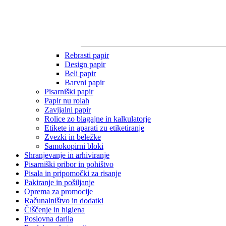
Rebrasti papir
Design papir
Beli papir
Barvni papir
Pisarniški papir
Papir nu rolah
Zavijalni papir
Rolice zo blagajne in kalkulatorje
Etikete in aparati zu etiketiranje
Zvezki in beležke
Samokopirni bloki
Shranjevanje in arhiviranje
Pisarniški pribor in pohištvo
Pisala in pripomočki za risanje
Pakiranje in pošiljanje
Oprema za promocije
Računalništvo in dodatki
Čiščenje in higiena
Poslovna darila