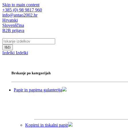
Skip to main content
+385 (0) 98 9817 960
info@antao2002.hr
Hrvatski
Slovenščina
B2B prijava
Išči
Izdelki
Izdelki
Brskanje po kategorijah
Papir in papirna galanterija
Kopirni in tiskalni papir