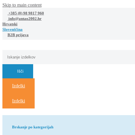
Skip to main content
+385 (0) 98 9817 960
info@antao2002.hr
Hrvatski
Slovenščina
B2B prijava
Išči
Izdelki
Izdelki
Brskanje po kategorijah