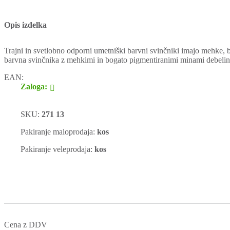
Opis izdelka
Trajni in svetlobno odporni umetniški barvni svinčniki imajo mehke, b
barvna svinčnika z mehkimi in bogato pigmentiranimi minami debelin
EAN:
Zaloga:
SKU:
271 13
Pakiranje maloprodaja:
kos
Pakiranje veleprodaja:
kos
Cena z DDV