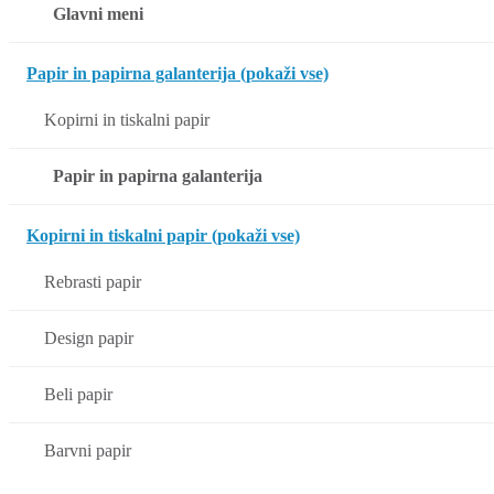
Glavni meni
Papir in papirna galanterija (pokaži vse)
Kopirni in tiskalni papir
Papir in papirna galanterija
Kopirni in tiskalni papir (pokaži vse)
Rebrasti papir
Design papir
Beli papir
Barvni papir