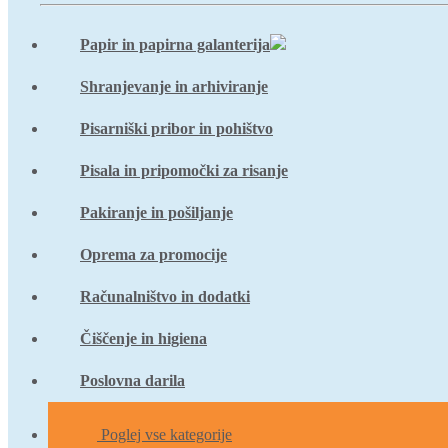
Papir in papirna galanterija
Shranjevanje in arhiviranje
Pisarniški pribor in pohištvo
Pisala in pripomočki za risanje
Pakiranje in pošiljanje
Oprema za promocije
Računalništvo in dodatki
Čiščenje in higiena
Poslovna darila
Poglej vse kategorije