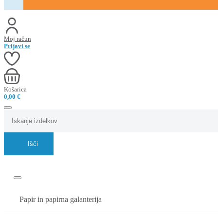
Moj račun
Prijavi se
Košarica
0,00
€
Išči
Papir in papirna galanterija