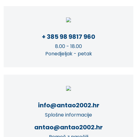
+ 385 98 9817 960
8.00 - 18.00
Ponedjeljak - petak
info@antao2002.hr
Splošne informacije
antao@antao2002.hr
Pomoč z naročili