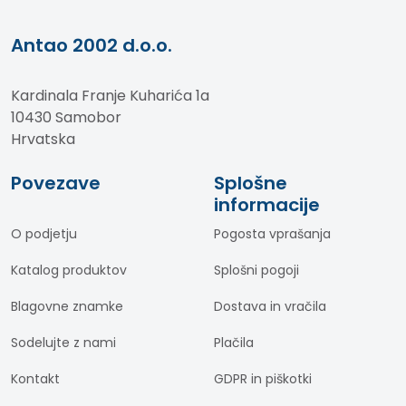
Antao 2002 d.o.o.
Kardinala Franje Kuharića 1a
10430 Samobor
Hrvatska
Povezave
Splošne
informacije
O podjetju
Pogosta vprašanja
Katalog produktov
Splošni pogoji
Blagovne znamke
Dostava in vračila
Sodelujte z nami
Plačila
Kontakt
GDPR in piškotki