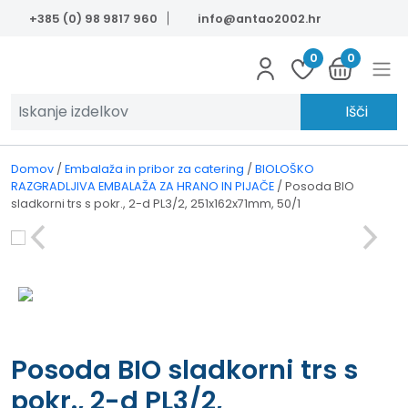
Skip to main content
+385 (0) 98 9817 960
info@antao2002.hr
0
0
Išči
Domov
/
Embalaža in pribor za catering
/
BIOLOŠKO
RAZGRADLJIVA EMBALAŽA ZA HRANO IN PIJAČE
/
Posoda BIO
sladkorni trs s pokr., 2-d PL3/2, 251x162x71mm, 50/1
Posoda BIO sladkorni trs s
pokr., 2-d PL3/2,