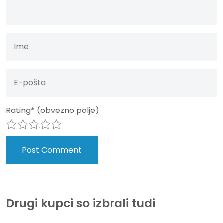
Rating
*
(obvezno polje)
1
2
3
4
5
Drugi kupci so izbrali tudi