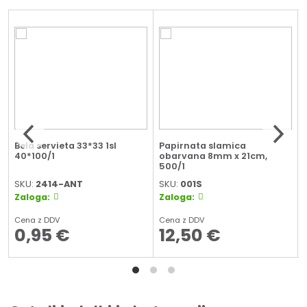
Bela servieta 33*33 1sl
Papirnata slamica
40*100/1
obarvana 8mm x 21cm,
500/1
SKU:
2414-ANT
SKU:
001S
Zaloga:
Zaloga:
Cena z DDV
Cena z DDV
0,95
€
12,50
€