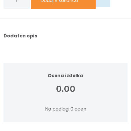
Dodaj v košarico
za
penasto
milo
800ml
količina
Dodaten opis
Ocena izdelka
0.00
Na podlagi 0 ocen