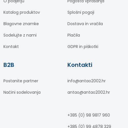
O podjetju
Pogosta vprašanja
Katalog produktov
Splošni pogoji
Blagovne znamke
Dostava in vračila
Sodelujte z nami
Plačila
Kontakt
GDPR in piškotki
B2B
Kontakti
Postanite partner
info@antao2002.hr
Načini sodelovanja
antao@antao2002.hr
+385 (0) 98 9817 960
+385 (0) 99 4878 329