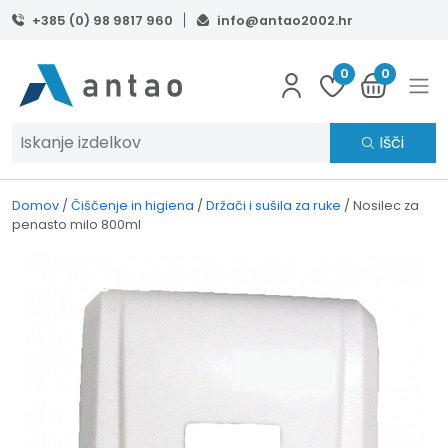
Skip to main content
+385 (0) 98 9817 960
info@antao2002.hr
0
0
Išči
Domov
/
Čiščenje in higiena
/
Držači i sušila za ruke
/
Nosilec za
penasto milo 800ml