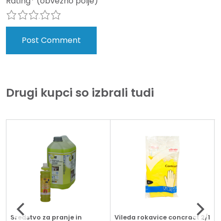
Rating
*
(obvezno polje)
1
2
3
4
5
Drugi kupci so izbrali tudi
Sredstvo za pranje in
Vileda rokavice concract 2/1