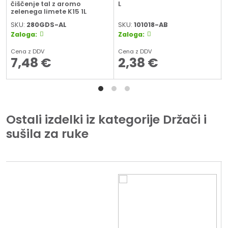
čiščenje tal z aromo
L
zelenega limete K15 1L
SKU:
280GDS-AL
SKU:
101018-AB
Zaloga:
Zaloga:
Cena z DDV
Cena z DDV
7,48
€
2,38
€
Ostali izdelki iz kategorije Držači i
sušila za ruke