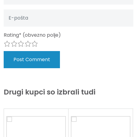
Rating
*
(obvezno polje)
1
2
3
4
5
Drugi kupci so izbrali tudi