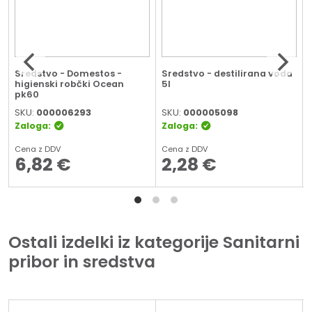
1
Sredstvo - Domestos -
Sredstvo - destilirana voda
higienski robčki Ocean
5l
pk60
SKU:
000006293
SKU:
000005098
Zaloga:
Zaloga:
Cena z DDV
Cena z DDV
6,82
€
2,28
€
Ostali izdelki iz kategorije Sanitarni
pribor in sredstva