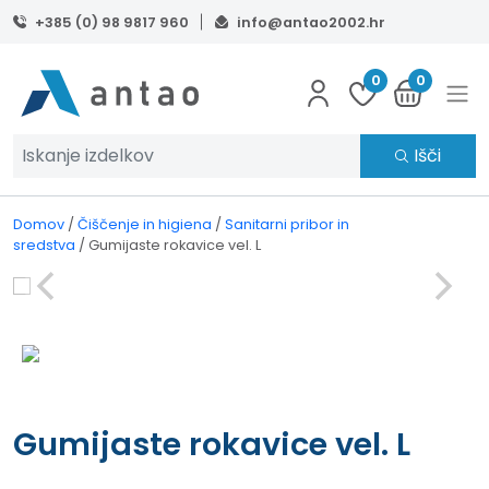
Skip to main content
+385 (0) 98 9817 960
info@antao2002.hr
0
0
Išči
Domov
/
Čiščenje in higiena
/
Sanitarni pribor in
sredstva
/
Gumijaste rokavice vel. L
Gumijaste rokavice vel. L