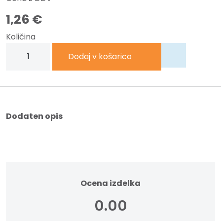
1,26
€
Količina
Gumijaste
Dodaj v košarico
rokavice
vel.
L
količina
Dodaten opis
Ocena izdelka
0.00