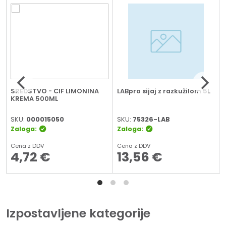
e
SREDSTVO - CIF LIMONINA
LABpro sijaj z razkužilom 5L
KREMA 500ML
SKU:
000015050
SKU:
75326-LAB
Zaloga:
Zaloga:
Cena z DDV
Cena z DDV
4,72
€
13,56
€
Izpostavljene kategorije