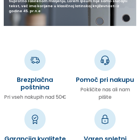
Suprotno raširenom mišljenju, Lorem Ipsum nije samo slučajni
tekst, već ima korijene u klasičnoj latinskoj književnosti iz
godine 45. pr.n.e
Brezplačna
Pomoč pri nakupu
poštnina
Pokličite nas ali nam
Pri vseh nakupih nad 50€
pišite
Garancija kvalitete
Varen spletni