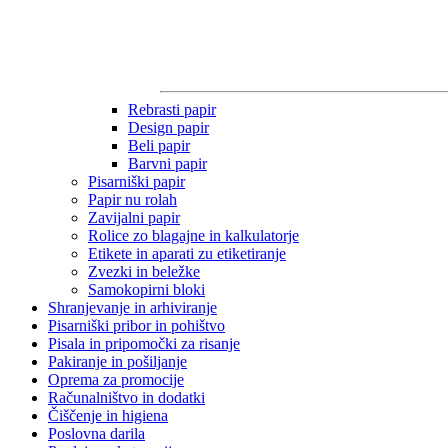
Rebrasti papir
Design papir
Beli papir
Barvni papir
Pisarniški papir
Papir nu rolah
Zavijalni papir
Rolice zo blagajne in kalkulatorje
Etikete in aparati zu etiketiranje
Zvezki in beležke
Samokopirni bloki
Shranjevanje in arhiviranje
Pisarniški pribor in pohištvo
Pisala in pripomočki za risanje
Pakiranje in pošiljanje
Oprema za promocije
Računalništvo in dodatki
Čiščenje in higiena
Poslovna darila