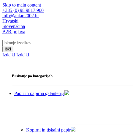
Skip to main content
+385 (0) 98 9817 960
info@antao2002.hr
Hrvatski
Slovenščina
B2B prijava
Išči
Izdelki
Izdelki
Brskanje po kategorijah
Papir in papirna galanterija
Kopirni in tiskalni papir