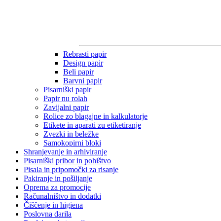
Rebrasti papir
Design papir
Beli papir
Barvni papir
Pisarniški papir
Papir nu rolah
Zavijalni papir
Rolice zo blagajne in kalkulatorje
Etikete in aparati zu etiketiranje
Zvezki in beležke
Samokopirni bloki
Shranjevanje in arhiviranje
Pisarniški pribor in pohištvo
Pisala in pripomočki za risanje
Pakiranje in pošiljanje
Oprema za promocije
Računalništvo in dodatki
Čiščenje in higiena
Poslovna darila