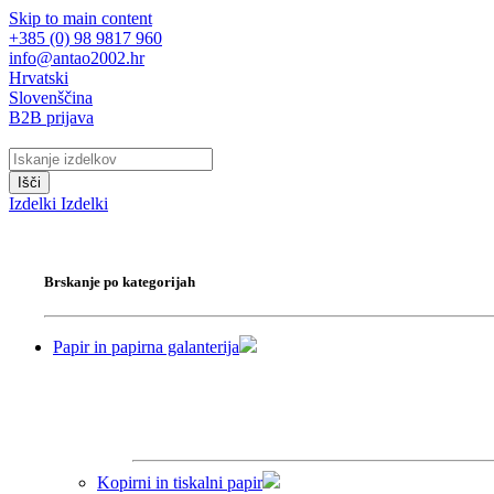
Skip to main content
+385 (0) 98 9817 960
info@antao2002.hr
Hrvatski
Slovenščina
B2B prijava
Išči
Izdelki
Izdelki
Brskanje po kategorijah
Papir in papirna galanterija
Kopirni in tiskalni papir