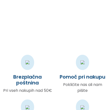
Šolski pripomočki
Suprotno raširenom mišljenju, Lorem Ipsum nije samo slučajni
tekst, već ima korijene u klasičnoj latinskoj književnosti iz
godine 45. pr.n.e
Brezplačna
Pomoč pri nakupu
poštnina
Pokličite nas ali nam
Pri vseh nakupih nad 50€
pišite