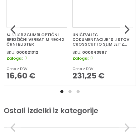
MIŠ USB 3GUMBI OPTIČNI
UNIČEVALEC
BREZŽIČNI VERBATIM 49042
DOKUMENTACIJE 10 LISTOV
ČRNI BLISTER
CROSSCUT IQ SLIM LEITZ
80010000 BELA/SIVA
SKU:
000021312
SKU:
000043897
Zaloga:
Zaloga:
Cena z DDV
Cena z DDV
16,60
€
231,25
€
Ostali izdelki iz kategorije