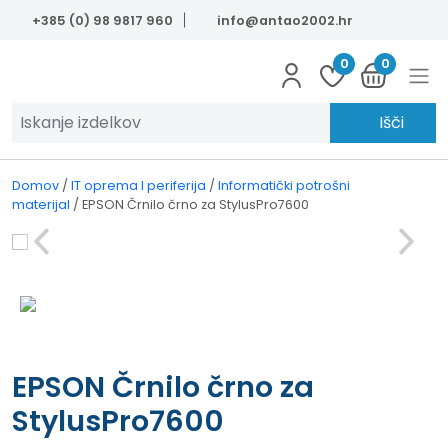
Skip to main content
+385 (0) 98 9817 960
info@antao2002.hr
0
0
Išči
Domov
/
IT oprema I periferija
/
Informatički potrošni
materijal
/
EPSON Črnilo črno za StylusPro7600
EPSON Črnilo črno za
StylusPro7600