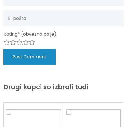
Rating
*
(obvezno polje)
1
2
3
4
5
Drugi kupci so izbrali tudi