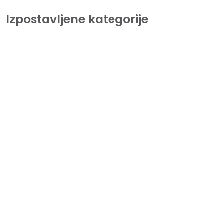
Izpostavljene kategorije
Tiskalniki
Lorem Ipsum is simply dummy text of the printing and
typesetting industry.
Beležnice
So, let’s add our page just after “Dashboard” menu, right?