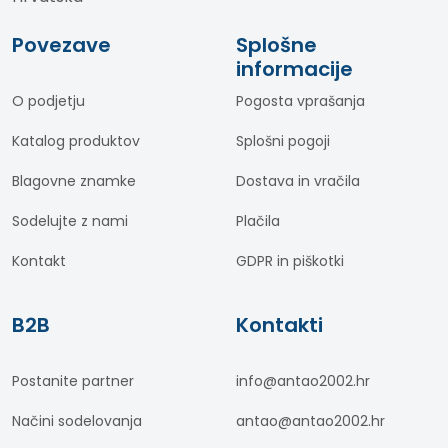
Povezave
Splošne
informacije
O podjetju
Pogosta vprašanja
Katalog produktov
Splošni pogoji
Blagovne znamke
Dostava in vračila
Sodelujte z nami
Plačila
Kontakt
GDPR in piškotki
B2B
Kontakti
Postanite partner
info@antao2002.hr
Načini sodelovanja
antao@antao2002.hr