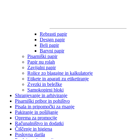
Rebrasti papir
Design papir
Beli papir
Barvni papir
Pisarniški papir
Papir nu rolah
Zavijalni papir
Rolice zo blagajne in kalkulatorje
Etikete in aparati zu etiketiranje
Zvezki in beležke
Samokopirni bloki
Shranjevanje in arhiviranje
Pisarniški pribor in pohištvo
Pisala in pripomočki za risanje
Pakiranje in pošiljanje
Oprema za promocije
Računalništvo in dodatki
Čiščenje in higiena
Poslovna darila