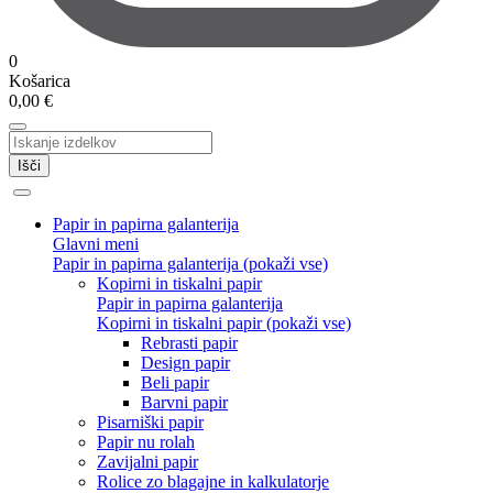
0
Košarica
0,00
€
Išči
Papir in papirna galanterija
Glavni meni
Papir in papirna galanterija (pokaži vse)
Kopirni in tiskalni papir
Papir in papirna galanterija
Kopirni in tiskalni papir (pokaži vse)
Rebrasti papir
Design papir
Beli papir
Barvni papir
Pisarniški papir
Papir nu rolah
Zavijalni papir
Rolice zo blagajne in kalkulatorje