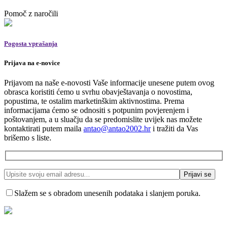
Pomoč z naročili
Pogosta vprašanja
Prijava na e-novice
Prijavom na naše e-novosti Vaše informacije unesene putem ovog
obrasca koristiti ćemo u svrhu obavještavanja o novostima,
popustima, te ostalim marketinškim aktivnostima. Prema
informacijama ćemo se odnositi s potpunim povjerenjem i
poštovanjem, a u sluačju da se predomislite uvijek nas možete
kontaktirati putem maila
antao@antao2002.hr
i tražiti da Vas
brišemo s liste.
Slažem se s obradom unesenih podataka i slanjem poruka.