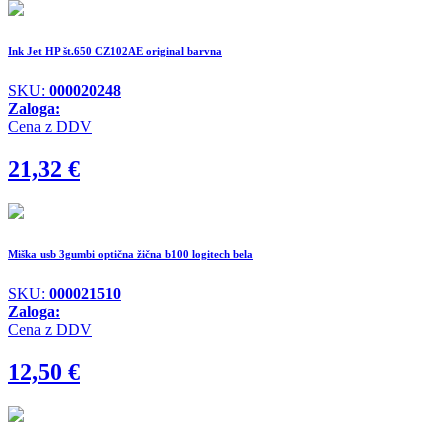
Ink Jet HP št.650 CZ102AE original barvna
SKU:
000020248
Zaloga:
Cena z DDV
21,32
€
Miška usb 3gumbi optična žična b100 logitech bela
SKU:
000021510
Zaloga:
Cena z DDV
12,50
€