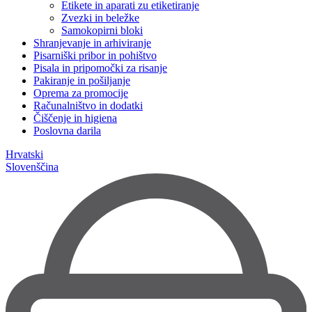
Etikete in aparati zu etiketiranje
Zvezki in beležke
Samokopirni bloki
Shranjevanje in arhiviranje
Pisarniški pribor in pohištvo
Pisala in pripomočki za risanje
Pakiranje in pošiljanje
Oprema za promocije
Računalništvo in dodatki
Čiščenje in higiena
Poslovna darila
Hrvatski
Slovenščina