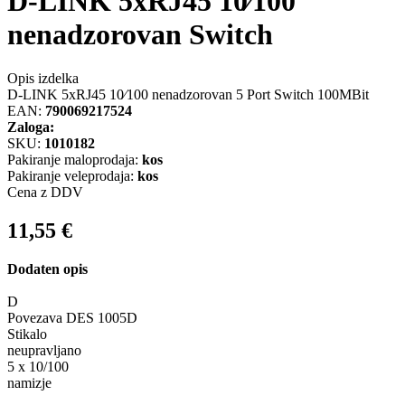
D-LINK 5xRJ45 10 ⁄100
nenadzorovan Switch
Opis izdelka
D-LINK 5xRJ45 10 ⁄100 nenadzorovan 5 Port Switch 100MBit
EAN:
790069217524
Zaloga:
SKU:
1010182
Pakiranje maloprodaja:
kos
Pakiranje veleprodaja:
kos
Cena z DDV
11,55
€
Dodaten opis
D
Povezava DES 1005D
Stikalo
neupravljano
5 x 10/100
namizje