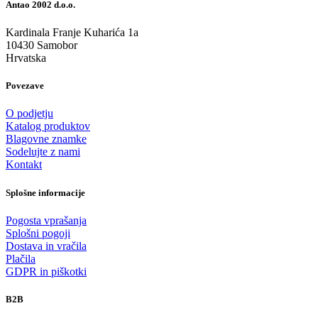
Antao 2002 d.o.o.
Kardinala Franje Kuharića 1a
10430 Samobor
Hrvatska
Povezave
O podjetju
Katalog produktov
Blagovne znamke
Sodelujte z nami
Kontakt
Splošne informacije
Pogosta vprašanja
Splošni pogoji
Dostava in vračila
Plačila
GDPR in piškotki
B2B