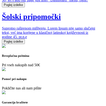
So, let’s add our page just after “Dashboard” menu, right?
Poglej izdelke
Šolski pripomočki
Suprotno raširenom mišljenju, Lorem Ipsum nije samo slučajni
tekst, već ima korijene u klasičnoj latinskoj književnosti iz
godine 45. pr.n.e
Poglej izdelke
Brezplačna poštnina
Pri vseh nakupih nad 50€
Pomoč pri nakupu
Pokličite nas ali nam pišite
Garancija kvalitete