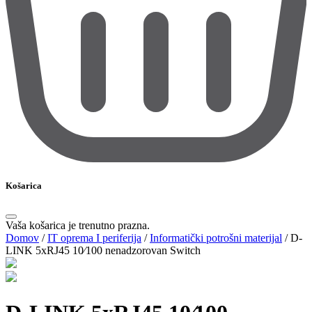
Košarica
Vaša košarica je trenutno prazna.
Domov
/
IT oprema I periferija
/
Informatički potrošni materijal
/
D-
LINK 5xRJ45 10 ⁄100 nenadzorovan Switch