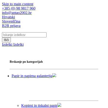
Skip to main content
+385 (0) 98 9817 960
info@antao2002.hr
Hrvatski
Slovenščina
B2B prijava
Išči
Izdelki
Izdelki
Brskanje po kategorijah
Papir in papirna galanterija
Kopirni in tiskalni papir