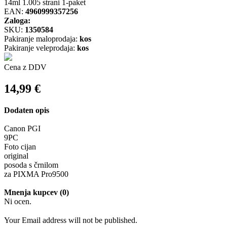
14ml 1.005 strani 1-paket
EAN:
4960999357256
Zaloga:
SKU:
1350584
Pakiranje maloprodaja:
kos
Pakiranje veleprodaja:
kos
Cena z DDV
14,99
€
Dodaten opis
Canon PGI
9PC
Foto cijan
original
posoda s črnilom
za PIXMA Pro9500
Mnenja kupcev (0)
Ni ocen.
Your Email address will not be published.