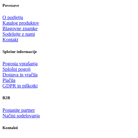
Povezave
O podjetju
Katalog produktov
Blagovne znamke
Sodelujte z nami
Kontakt
Splošne informacije
Pogosta vprašanja
Splošni pogoji
Dostava in vračila
Plačila
GDPR in piškotki
B2B
Postanite partner
Načini sodelovanja
Kontakti