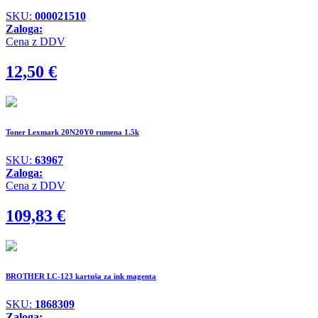
SKU:
000021510
Zaloga:
Cena z DDV
12,50
€
Toner Lexmark 20N20Y0 rumena 1.5k
SKU:
63967
Zaloga:
Cena z DDV
109,83
€
BROTHER LC-123 kartuša za ink magenta
SKU:
1868309
Zaloga: