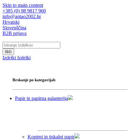
Skip to main content
+385 (0) 98 9817 960
info@antao2002.hr
Hrvatski
Slovenščina
B2B prijava
Išči
Izdelki
Izdelki
Brskanje po kategorijah
Papir in papirna galanterija
Kopirni in tiskalni papir