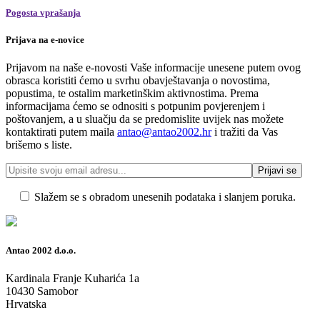
Pogosta vprašanja
Prijava na e-novice
Prijavom na naše e-novosti Vaše informacije unesene putem ovog
obrasca koristiti ćemo u svrhu obavještavanja o novostima,
popustima, te ostalim marketinškim aktivnostima. Prema
informacijama ćemo se odnositi s potpunim povjerenjem i
poštovanjem, a u sluačju da se predomislite uvijek nas možete
kontaktirati putem maila
antao@antao2002.hr
i tražiti da Vas
brišemo s liste.
Slažem se s obradom unesenih podataka i slanjem poruka.
Antao 2002 d.o.o.
Kardinala Franje Kuharića 1a
10430 Samobor
Hrvatska