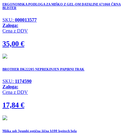
ERGONOMSKA PODLOGA ZA MIŠKO Z GEL-OM DATALINE 671060 ČRNA
BLISTER
SKU:
000013577
Zaloga:
Cena z DDV
35,00
€
BROTHER DK22205 NEPREKINJEN PAPIRNI TRAK
SKU:
1174590
Zaloga:
Cena z DDV
17,84
€
Miška usb 3gumbi optična žična b100 logitech bela