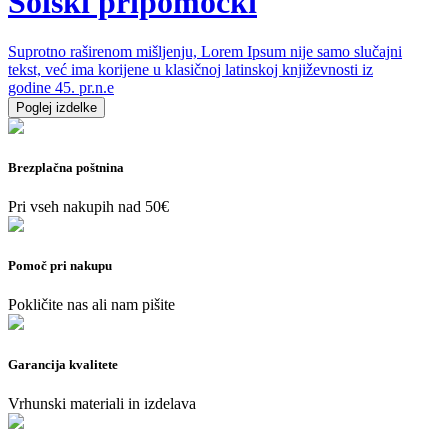
Šolski pripomočki
Suprotno raširenom mišljenju, Lorem Ipsum nije samo slučajni
tekst, već ima korijene u klasičnoj latinskoj književnosti iz
godine 45. pr.n.e
Poglej izdelke
Brezplačna poštnina
Pri vseh nakupih nad 50€
Pomoč pri nakupu
Pokličite nas ali nam pišite
Garancija kvalitete
Vrhunski materiali in izdelava