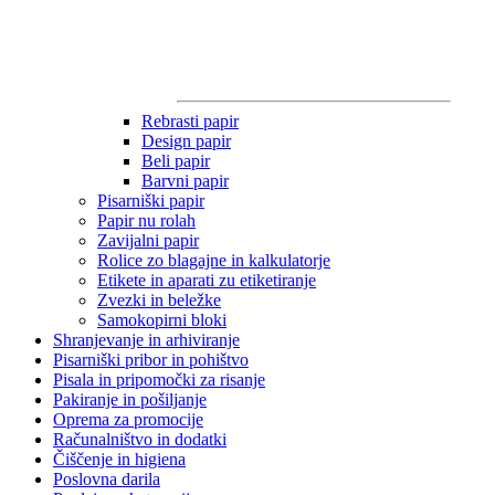
Rebrasti papir
Design papir
Beli papir
Barvni papir
Pisarniški papir
Papir nu rolah
Zavijalni papir
Rolice zo blagajne in kalkulatorje
Etikete in aparati zu etiketiranje
Zvezki in beležke
Samokopirni bloki
Shranjevanje in arhiviranje
Pisarniški pribor in pohištvo
Pisala in pripomočki za risanje
Pakiranje in pošiljanje
Oprema za promocije
Računalništvo in dodatki
Čiščenje in higiena
Poslovna darila