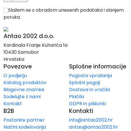
Slažem se s obradom unesenih podataka i slanjem
poruka.
Antao 2002 d.o.o.
Kardinala Franje Kuharića 1a
10430 Samobor
Hrvatska
Povezave
Splošne informacije
O podjetju
Pogosta vprašanja
Katalog produktov
Splošni pogoji
Blagovne znamke
Dostava in vračila
Sodelujte z nami
Plačila
Kontakt
GDPR in piškotki
B2B
Kontakti
Postanite partner
info@antao2002.hr
Načini sodelovanja
antao@antao2002.hr