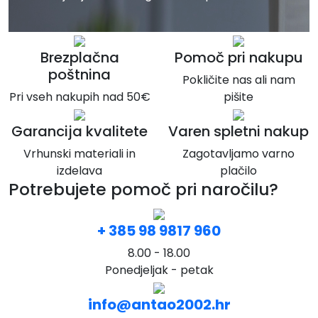
Brezplačna
Pomoč pri nakupu
poštnina
Pokličite nas ali nam
Pri vseh nakupih nad 50€
pišite
Garancija kvalitete
Varen spletni nakup
Vrhunski materiali in
Zagotavljamo varno
izdelava
plačilo
Potrebujete pomoč pri naročilu?
+ 385 98 9817 960
8.00 - 18.00
Ponedjeljak - petak
info@antao2002.hr