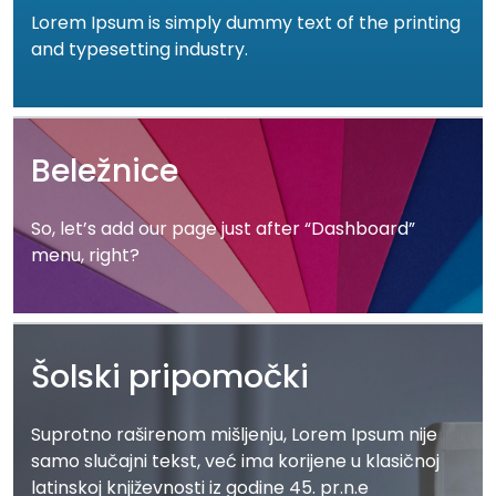
Lorem Ipsum is simply dummy text of the printing
and typesetting industry.
Beležnice
So, let’s add our page just after “Dashboard”
menu, right?
Šolski pripomočki
Suprotno raširenom mišljenju, Lorem Ipsum nije
samo slučajni tekst, već ima korijene u klasičnoj
latinskoj književnosti iz godine 45. pr.n.e