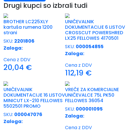
Drugi kupci so izbrali tudi
BROTHER LC225XLY
UNIČEVALNIK
kartuša rumena 1200
DOKUMENTACIJE 6 LISTOV
strani
CROSSCUT POWERSHRED
LX25 FELLOWES 4170501
SKU:
2201806
SKU:
000054855
Zaloga:
Zaloga:
Cena z DDV
Cena z DDV
20,04
€
112,19
€
UNIČEVALNIK
VREČE ZA KOMERCIALNE
DOKUMENTACIJE 16 LISTOV
UNIČEVALCE 75L PK50
MINICUT LX-210 FELLOWES
FELLOWES 36054
5502501 PROMO
SKU:
000001095
SKU:
000047076
Zaloga:
Zaloga:
Cena z DDV