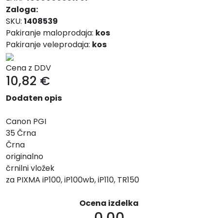
Zaloga:
SKU:
1408539
Pakiranje maloprodaja:
kos
Pakiranje veleprodaja:
kos
Cena z DDV
10,82
€
Dodaten opis
Canon PGI
35 Črna
Črna
originalno
črnilni vložek
za PIXMA iP100, iP100wb, iP110, TR150
Ocena izdelka
0.00