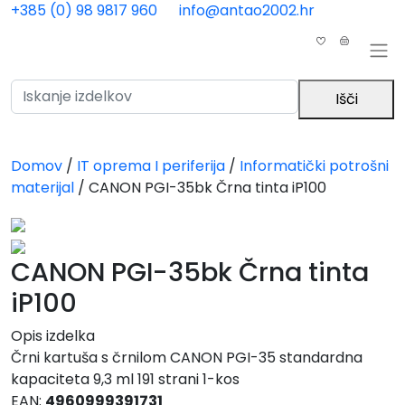
Skip to main content
+385 (0) 98 9817 960
info@antao2002.hr
0
0
Išči
Domov
/
IT oprema I periferija
/
Informatički potrošni
materijal
/
CANON PGI-35bk Črna tinta iP100
CANON PGI-35bk Črna tinta
iP100
Opis izdelka
Črni kartuša s črnilom CANON PGI-35 standardna
kapaciteta 9,3 ml 191 strani 1-kos
EAN:
4960999391731