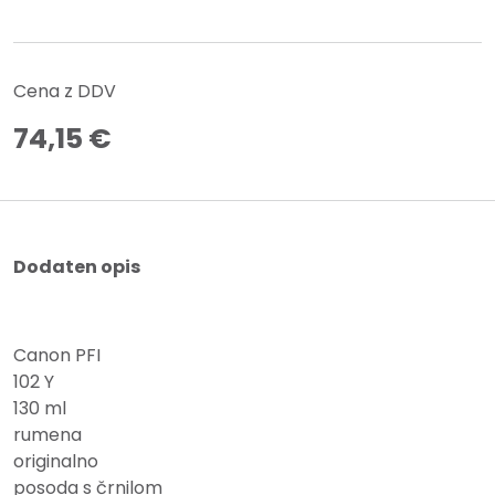
Cena z DDV
74,15
€
Dodaten opis
Canon PFI
102 Y
130 ml
rumena
originalno
posoda s črnilom