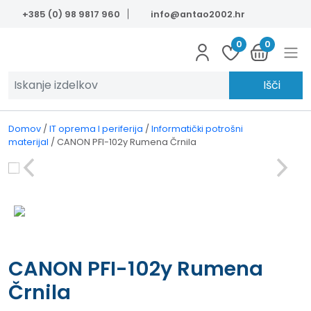
Skip to main content
+385 (0) 98 9817 960
info@antao2002.hr
0
0
Išči
Domov
/
IT oprema I periferija
/
Informatički potrošni
materijal
/
CANON PFI-102y Rumena Črnila
CANON PFI-102y Rumena
Črnila