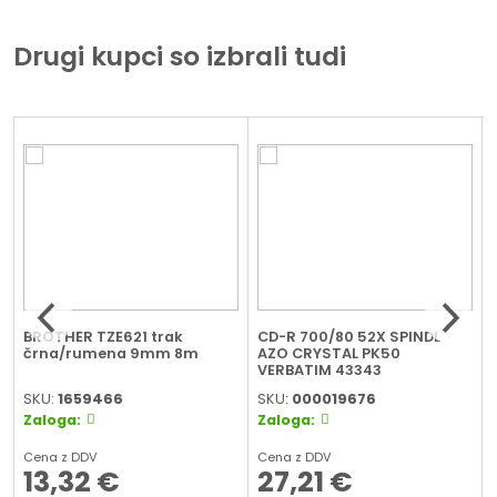
Drugi kupci so izbrali tudi
BROTHER TZE621 trak
CD-R 700/80 52X SPINDL
črna/rumena 9mm 8m
AZO CRYSTAL PK50
VERBATIM 43343
SKU:
1659466
SKU:
000019676
Zaloga:
Zaloga:
Cena z DDV
Cena z DDV
13,32
€
27,21
€