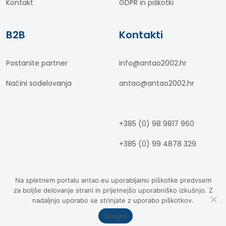
Kontakt
GDPR in piškotki
B2B
Kontakti
Postanite partner
info@antao2002.hr
Načini sodelovanja
antao@antao2002.hr
+385 (0) 98 9817 960
+385 (0) 99 4878 329
Na spletnem portalu antao.eu uporabljamo piškotke predvsem
za boljše delovanje strani in prijetnejšo uporabniško izkušnjo. Z
nadaljnjo uporabo se strinjate z uporabo piškotkov.
© Antao 2002 d.o.o., 2026. Vse
pravice pridržane.
Sprejmi