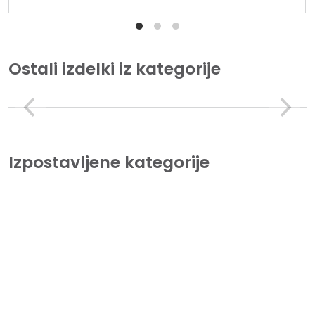
Ostali izdelki iz kategorije
Izpostavljene kategorije
Tiskalniki
Lorem Ipsum is simply dummy text of the printing and
typesetting industry.