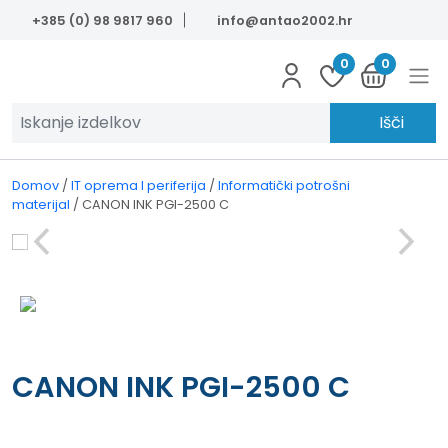
Skip to main content
+385 (0) 98 9817 960
info@antao2002.hr
0
0
Išči
Domov
/
IT oprema I periferija
/
Informatički potrošni
materijal
/
CANON INK PGI-2500 C
CANON INK PGI-2500 C