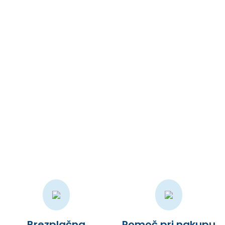
So, let’s add our page just after “Dashboard” menu, right?
Šolski pripomočki
Suprotno raširenom mišljenju, Lorem Ipsum nije samo slučajni
tekst, već ima korijene u klasičnoj latinskoj književnosti iz
godine 45. pr.n.e
Brezplačna
Pomoč pri nakupu