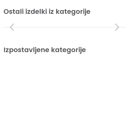
Ostali izdelki iz kategorije
Izpostavljene kategorije
Tiskalniki
Lorem Ipsum is simply dummy text of the printing and
typesetting industry.
Beležnice