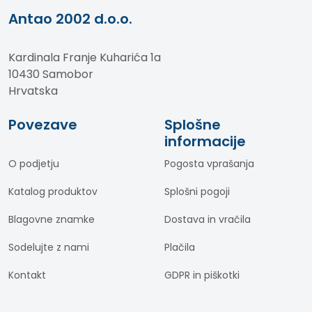
Antao 2002 d.o.o.
Kardinala Franje Kuharića 1a
10430 Samobor
Hrvatska
Povezave
Splošne
informacije
O podjetju
Pogosta vprašanja
Katalog produktov
Splošni pogoji
Blagovne znamke
Dostava in vračila
Sodelujte z nami
Plačila
Kontakt
GDPR in piškotki