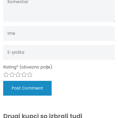
Rating
*
(obvezno polje)
1
2
3
4
5
Drugi kupci so izbrali tudi