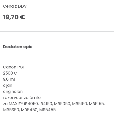
Cena z DDV
19,70
€
Dodaten opis
Canon PGI
2500 C
9,6 ml
cijan
originalen
rezervoar za črnilo
za MAXIFY iB4050, iB4150, MB5050, MB5150, MB5155,
MB5350, MB5450, MB5455