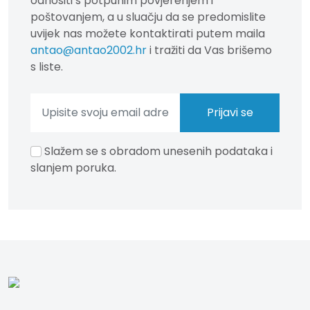
odnositi s potpunim povjerenjem i
poštovanjem, a u sluačju da se predomislite
uvijek nas možete kontaktirati putem maila
antao@antao2002.hr
i tražiti da Vas brišemo
s liste.
Slažem se s obradom unesenih podataka i
slanjem poruka.