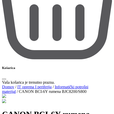
Košarica
Vaša košarica je trenutno prazna.
Domov
/
IT oprema I periferija
/
Informatički potrošni
materijal
/
CANON BCI-6Y rumena BJC8200/S800