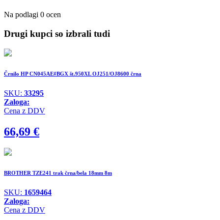
Na podlagi 0 ocen
Drugi kupci so izbrali tudi
Črnilo HP CN045AE#BGX št.950XL OJ251/OJ8600 črna
SKU:
33295
Zaloga:
Cena z DDV
66,69
€
BROTHER TZE241 trak črna/bela 18mm 8m
SKU:
1659464
Zaloga:
Cena z DDV