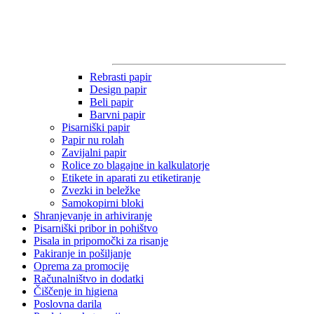
Rebrasti papir
Design papir
Beli papir
Barvni papir
Pisarniški papir
Papir nu rolah
Zavijalni papir
Rolice zo blagajne in kalkulatorje
Etikete in aparati zu etiketiranje
Zvezki in beležke
Samokopirni bloki
Shranjevanje in arhiviranje
Pisarniški pribor in pohištvo
Pisala in pripomočki za risanje
Pakiranje in pošiljanje
Oprema za promocije
Računalništvo in dodatki
Čiščenje in higiena
Poslovna darila