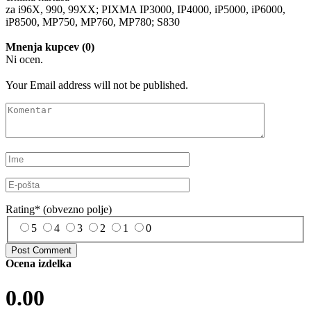
za i96X, 990, 99XX; PIXMA IP3000, IP4000, iP5000, iP6000,
iP8500, MP750, MP760, MP780; S830
Mnenja kupcev (0)
Ni ocen.
Your Email address will not be published.
Rating
*
(obvezno polje)
5
4
3
2
1
0
Ocena izdelka
0.00