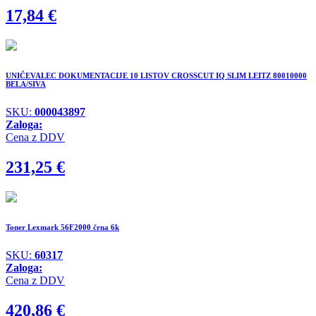
17,84
€
UNIČEVALEC DOKUMENTACIJE 10 LISTOV CROSSCUT IQ SLIM LEITZ 80010000
BELA/SIVA
SKU:
000043897
Zaloga:
Cena z DDV
231,25
€
Toner Lexmark 56F2000 črna 6k
SKU:
60317
Zaloga:
Cena z DDV
420,86
€