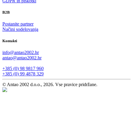
GDPR in piškotki
B2B
Postanite partner
Načini sodelovanja
Kontakti
info@antao2002.hr
antao@antao2002.hr
+385 (0) 98 9817 960
+385 (0) 99 4878 329
© Antao 2002 d.o.o., 2026. Vse pravice pridržane.