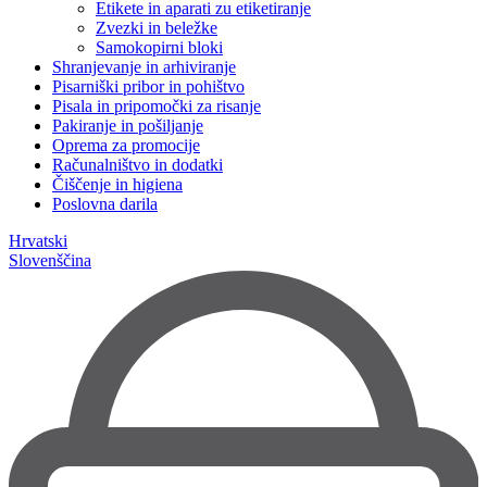
Etikete in aparati zu etiketiranje
Zvezki in beležke
Samokopirni bloki
Shranjevanje in arhiviranje
Pisarniški pribor in pohištvo
Pisala in pripomočki za risanje
Pakiranje in pošiljanje
Oprema za promocije
Računalništvo in dodatki
Čiščenje in higiena
Poslovna darila
Hrvatski
Slovenščina