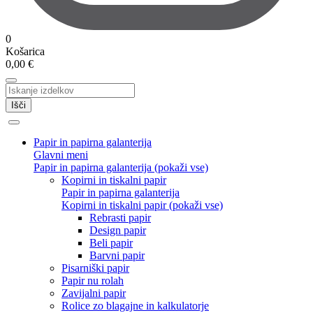
0
Košarica
0,00
€
Išči
Papir in papirna galanterija
Glavni meni
Papir in papirna galanterija (pokaži vse)
Kopirni in tiskalni papir
Papir in papirna galanterija
Kopirni in tiskalni papir (pokaži vse)
Rebrasti papir
Design papir
Beli papir
Barvni papir
Pisarniški papir
Papir nu rolah
Zavijalni papir
Rolice zo blagajne in kalkulatorje