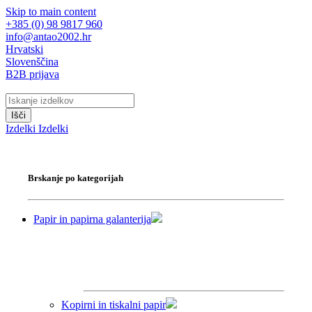
Skip to main content
+385 (0) 98 9817 960
info@antao2002.hr
Hrvatski
Slovenščina
B2B prijava
Išči
Izdelki
Izdelki
Brskanje po kategorijah
Papir in papirna galanterija
Kopirni in tiskalni papir