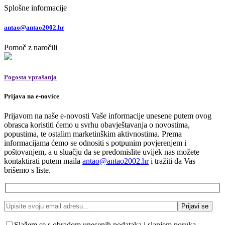
Splošne informacije
antao@antao2002.hr
Pomoč z naročili
Pogosta vprašanja
Prijava na e-novice
Prijavom na naše e-novosti Vaše informacije unesene putem ovog
obrasca koristiti ćemo u svrhu obavještavanja o novostima,
popustima, te ostalim marketinškim aktivnostima. Prema
informacijama ćemo se odnositi s potpunim povjerenjem i
poštovanjem, a u sluačju da se predomislite uvijek nas možete
kontaktirati putem maila
antao@antao2002.hr
i tražiti da Vas
brišemo s liste.
Slažem se s obradom unesenih podataka i slanjem poruka.