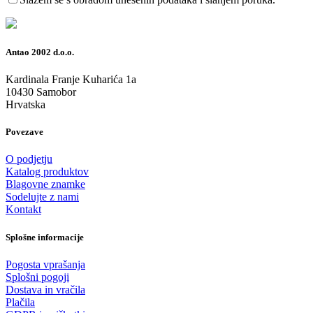
Antao 2002 d.o.o.
Kardinala Franje Kuharića 1a
10430 Samobor
Hrvatska
Povezave
O podjetju
Katalog produktov
Blagovne znamke
Sodelujte z nami
Kontakt
Splošne informacije
Pogosta vprašanja
Splošni pogoji
Dostava in vračila
Plačila