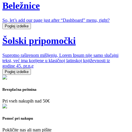
Beležnice
So, let’s add our page just after “Dashboard” menu, right?
Poglej izdelke
Šolski pripomočki
Suprotno raširenom mišljenju, Lorem Ipsum nije samo slučajni
tekst, već ima korijene u klasičnoj latinskoj književnosti iz
godine 45. pr.n.e
Poglej izdelke
Brezplačna poštnina
Pri vseh nakupih nad 50€
Pomoč pri nakupu
Pokličite nas ali nam pišite