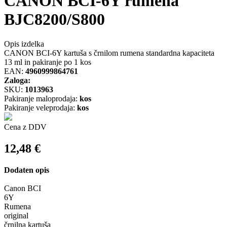
CANON BCI-6Y rumena
BJC8200/S800
Opis izdelka
CANON BCI-6Y kartuša s črnilom rumena standardna kapaciteta
13 ml in pakiranje po 1 kos
EAN:
4960999864761
Zaloga:
SKU:
1013963
Pakiranje maloprodaja:
kos
Pakiranje veleprodaja:
kos
Cena z DDV
12,48
€
Dodaten opis
Canon BCI
6Y
Rumena
original
črnilna kartuša