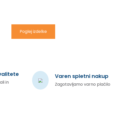
korijene u klasičnoj latinskoj književnosti
iz godine 45. pr.n.e
Poglej izdelke
valitete
Varen spletni nakup
li in
Zagotavljamo varno plačilo