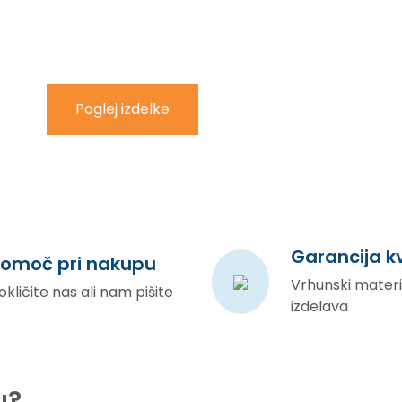
Poglej izdelke
Garancija k
omoč pri nakupu
Vrhunski materia
okličite nas ali nam pišite
izdelava
u?