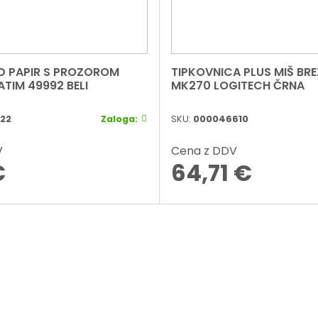
CD PAPIR S PROZOROM
TIPKOVNICA PLUS MIŠ BR
TIM 49992 BELI
MK270 LOGITECH ČRNA
22
Zaloga:
SKU:
000046610
V
Cena z DDV
€
64,71
€