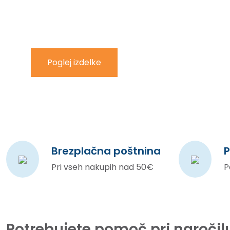
Poglej izdelke
Brezplačna poštnina
P
Pri vseh nakupih nad 50€
P
Potrebujete pomoč pri naročil