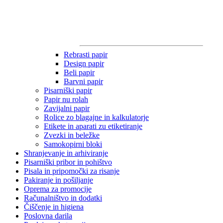
Rebrasti papir
Design papir
Beli papir
Barvni papir
Pisarniški papir
Papir nu rolah
Zavijalni papir
Rolice zo blagajne in kalkulatorje
Etikete in aparati zu etiketiranje
Zvezki in beležke
Samokopirni bloki
Shranjevanje in arhiviranje
Pisarniški pribor in pohištvo
Pisala in pripomočki za risanje
Pakiranje in pošiljanje
Oprema za promocije
Računalništvo in dodatki
Čiščenje in higiena
Poslovna darila