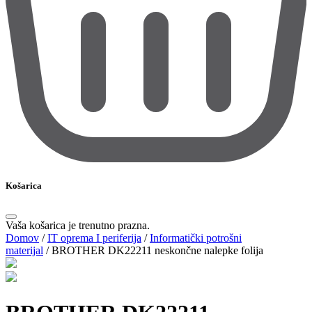
Košarica
Vaša košarica je trenutno prazna.
Domov
/
IT oprema I periferija
/
Informatički potrošni
materijal
/
BROTHER DK22211 neskončne nalepke folija