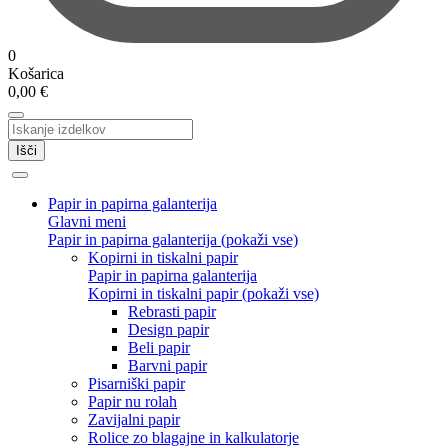
0
Košarica
0,00
€
Išči
Papir in papirna galanterija
Glavni meni
Papir in papirna galanterija (pokaži vse)
Kopirni in tiskalni papir
Papir in papirna galanterija
Kopirni in tiskalni papir (pokaži vse)
Rebrasti papir
Design papir
Beli papir
Barvni papir
Pisarniški papir
Papir nu rolah
Zavijalni papir
Rolice zo blagajne in kalkulatorje