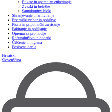
Etikete in aparati zu etiketiranje
Zvezki in beležke
Samokopirni bloki
Shranjevanje in arhiviranje
Pisarniški pribor in pohištvo
Pisala in pripomočki za risanje
Pakiranje in pošiljanje
Oprema za promocije
Računalništvo in dodatki
Čiščenje in higiena
Poslovna darila
Hrvatski
Slovenščina