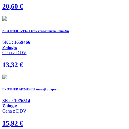
20,60
€
BROTHER TZE621 trak črna/rumena 9mm 8m
SKU:
1659466
Zaloga:
Cena z DDV
13,32
€
BROTHER AD24ESEU zunanji adapter
SKU:
1976314
Zaloga:
Cena z DDV
15,92
€