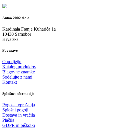
Antao 2002 d.o.o.
Kardinala Franje Kuharića 1a
10430 Samobor
Hrvatska
Povezave
O podjetju
Katalog produktov
Blagovne znamke
Sodelujte z nami
Kontakt
Splošne informacije
Pogosta vprašanja
Splošni pogoji
Dostava in vračila
Plačila
GDPR in piškotki