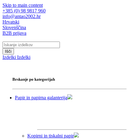
Skip to main content
+385 (0) 98 9817 960
info@antao2002.hr
Hrvatski
Slovenščina
B2B prijava
Išči
Izdelki
Izdelki
Brskanje po kategorijah
Papir in papirna galanterija
Kopirni in tiskalni papir