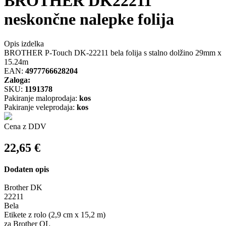
BROTHER DK22211
neskončne nalepke folija
Opis izdelka
BROTHER P-Touch DK-22211 bela folija s stalno dolžino 29mm x
15.24m
EAN:
4977766628204
Zaloga:
SKU:
1191378
Pakiranje maloprodaja:
kos
Pakiranje veleprodaja:
kos
Cena z DDV
22,65
€
Dodaten opis
Brother DK
22211
Bela
Etikete z rolo (2,9 cm x 15,2 m)
za Brother QL