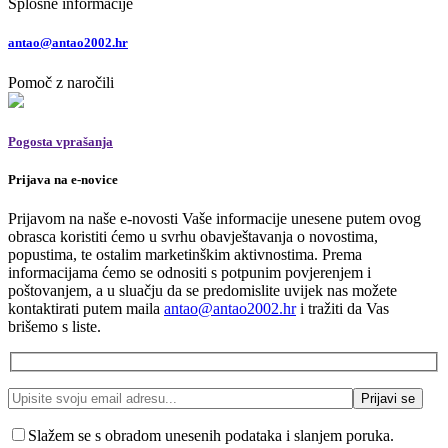
Splošne informacije
antao@antao2002.hr
Pomoč z naročili
Pogosta vprašanja
Prijava na e-novice
Prijavom na naše e-novosti Vaše informacije unesene putem ovog
obrasca koristiti ćemo u svrhu obavještavanja o novostima,
popustima, te ostalim marketinškim aktivnostima. Prema
informacijama ćemo se odnositi s potpunim povjerenjem i
poštovanjem, a u sluačju da se predomislite uvijek nas možete
kontaktirati putem maila
antao@antao2002.hr
i tražiti da Vas
brišemo s liste.
Slažem se s obradom unesenih podataka i slanjem poruka.