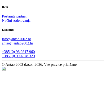
B2B
Postanite partner
Načini sodelovanja
Kontakti
info@antao2002.hr
antao@antao2002.hr
+385 (0) 98 9817 960
+385 (0) 99 4878 329
© Antao 2002 d.o.o., 2026. Vse pravice pridržane.