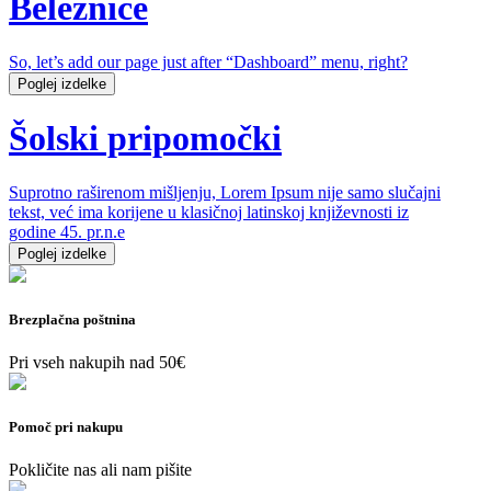
Beležnice
So, let’s add our page just after “Dashboard” menu, right?
Poglej izdelke
Šolski pripomočki
Suprotno raširenom mišljenju, Lorem Ipsum nije samo slučajni
tekst, već ima korijene u klasičnoj latinskoj književnosti iz
godine 45. pr.n.e
Poglej izdelke
Brezplačna poštnina
Pri vseh nakupih nad 50€
Pomoč pri nakupu
Pokličite nas ali nam pišite