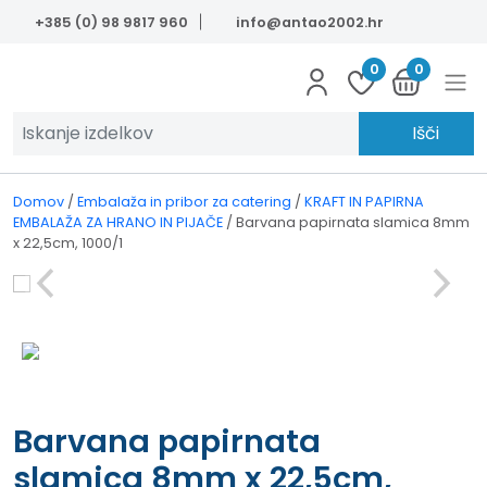
Skip to main content
+385 (0) 98 9817 960
info@antao2002.hr
0
0
Išči
Domov
/
Embalaža in pribor za catering
/
KRAFT IN PAPIRNA
EMBALAŽA ZA HRANO IN PIJAČE
/
Barvana papirnata slamica 8mm
x 22,5cm, 1000/1
Barvana papirnata
slamica 8mm x 22,5cm,