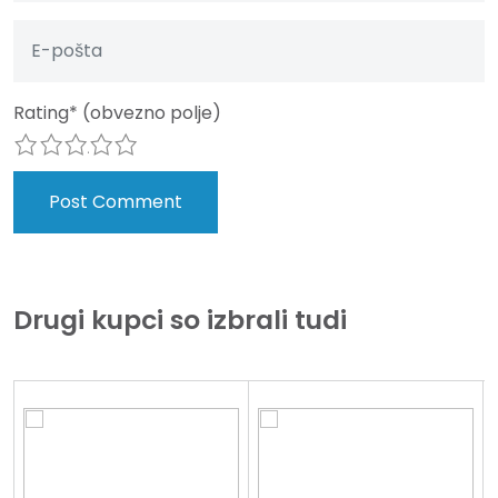
Rating
*
(obvezno polje)
1
2
3
4
5
Drugi kupci so izbrali tudi