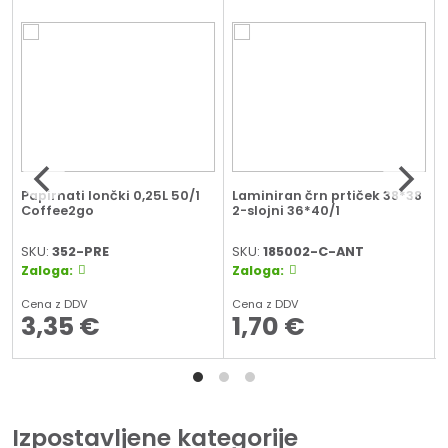
Papirnati lončki 0,25L 50/1
Laminiran črn prtiček 38*38
Coffee2go
2-slojni 36*40/1
SKU:
352-PRE
SKU:
185002-C-ANT
Zaloga:
Zaloga:
Cena z DDV
Cena z DDV
3,35
€
1,70
€
Izpostavljene kategorije