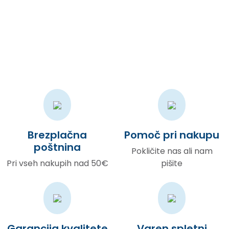
Suprotno raširenom mišljenju, Lorem Ipsum nije samo slučajni
tekst, već ima korijene u klasičnoj latinskoj književnosti iz
godine 45. pr.n.e
Brezplačna
Pomoč pri nakupu
poštnina
Pokličite nas ali nam
Pri vseh nakupih nad 50€
pišite
Garancija kvalitete
Varen spletni