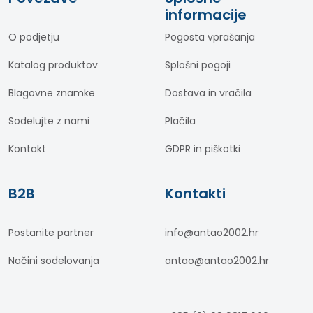
informacije
O podjetju
Pogosta vprašanja
Katalog produktov
Splošni pogoji
Blagovne znamke
Dostava in vračila
Sodelujte z nami
Plačila
Kontakt
GDPR in piškotki
B2B
Kontakti
Postanite partner
info@antao2002.hr
Načini sodelovanja
antao@antao2002.hr