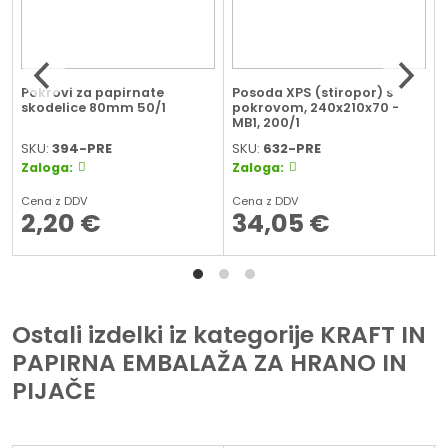
8
Pokrovi za papirnate
Posoda XPS (stiropor) s
skodelice 80mm 50/1
pokrovom, 240x210x70 -
MB1, 200/1
SKU:
394-PRE
SKU:
632-PRE
Zaloga:
Zaloga:
Cena z DDV
Cena z DDV
2,20
€
34,05
€
Ostali izdelki iz kategorije KRAFT IN
PAPIRNA EMBALAŽA ZA HRANO IN
PIJAČE