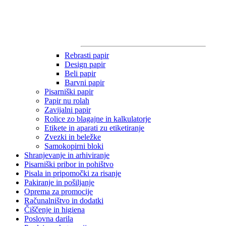
Rebrasti papir
Design papir
Beli papir
Barvni papir
Pisarniški papir
Papir nu rolah
Zavijalni papir
Rolice zo blagajne in kalkulatorje
Etikete in aparati zu etiketiranje
Zvezki in beležke
Samokopirni bloki
Shranjevanje in arhiviranje
Pisarniški pribor in pohištvo
Pisala in pripomočki za risanje
Pakiranje in pošiljanje
Oprema za promocije
Računalništvo in dodatki
Čiščenje in higiena
Poslovna darila