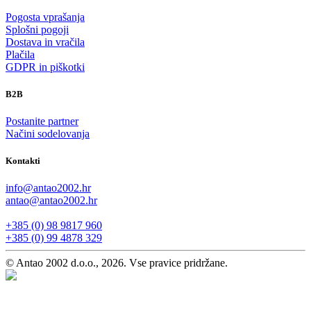
Pogosta vprašanja
Splošni pogoji
Dostava in vračila
Plačila
GDPR in piškotki
B2B
Postanite partner
Načini sodelovanja
Kontakti
info@antao2002.hr
antao@antao2002.hr
+385 (0) 98 9817 960
+385 (0) 99 4878 329
© Antao 2002 d.o.o., 2026. Vse pravice pridržane.