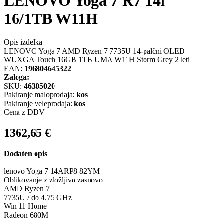
LENOVO Yoga 7 R7 14i
16/1TB W11H
Opis izdelka
LENOVO Yoga 7 AMD Ryzen 7 7735U 14-palčni OLED
WUXGA Touch 16GB 1TB UMA W11H Storm Grey 2 leti
EAN:
196804645322
Zaloga:
SKU:
46305020
Pakiranje maloprodaja:
kos
Pakiranje veleprodaja:
kos
Cena z DDV
1362,65
€
Dodaten opis
lenovo Yoga 7 14ARP8 82YM
Oblikovanje z zložljivo zasnovo
AMD Ryzen 7
7735U / do 4.75 GHz
Win 11 Home
Radeon 680M