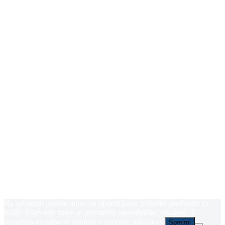
Na spletnem portalu antao.eu uporabljamo piškotke predvsem za
boljše delovanje strani in prijetnejšo uporabniško izkušnjo. Z
nadaljnjo uporabo se strinjate z uporabo piškotkov.
Sprejmi