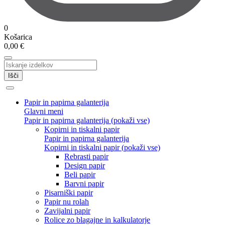
0
Košarica
0,00
€
Išči
Papir in papirna galanterija
Glavni meni
Papir in papirna galanterija (pokaži vse)
Kopirni in tiskalni papir
Papir in papirna galanterija
Kopirni in tiskalni papir (pokaži vse)
Rebrasti papir
Design papir
Beli papir
Barvni papir
Pisarniški papir
Papir nu rolah
Zavijalni papir
Rolice zo blagajne in kalkulatorje