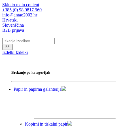
Skip to main content
+385 (0) 98 9817 960
info@antao2002.hr
Hrvatski
Slovenščina
B2B prijava
Išči
Izdelki
Izdelki
Brskanje po kategorijah
Papir in papirna galanterija
Kopirni in tiskalni papir