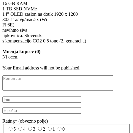
16 GB RAM
1 TB SSD NVMe
14" OLED zaslon na dotik 1920 x 1200
802.11a/b/g/n/ac/ax (Wi
Fi 6E)
nevihtno siva
tipkovnica: Slovenska
s kompenzacijo CO2 0.5 tone (2. generacija)
Mnenja kupcev (0)
Ni ocen.
Your Email address will not be published.
Rating
*
(obvezno polje)
5
4
3
2
1
0