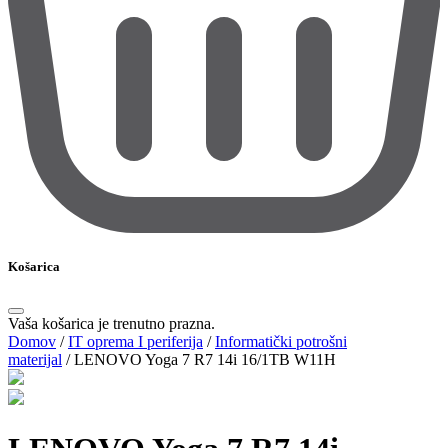
Košarica
Vaša košarica je trenutno prazna.
Domov
/
IT oprema I periferija
/
Informatički potrošni
materijal
/
LENOVO Yoga 7 R7 14i 16/1TB W11H