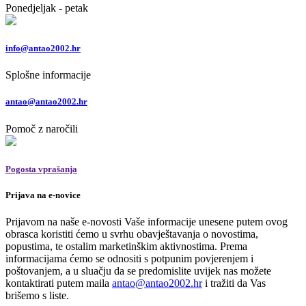
Ponedjeljak - petak
info@antao2002.hr
Splošne informacije
antao@antao2002.hr
Pomoč z naročili
Pogosta vprašanja
Prijava na e-novice
Prijavom na naše e-novosti Vaše informacije unesene putem ovog
obrasca koristiti ćemo u svrhu obavještavanja o novostima,
popustima, te ostalim marketinškim aktivnostima. Prema
informacijama ćemo se odnositi s potpunim povjerenjem i
poštovanjem, a u sluačju da se predomislite uvijek nas možete
kontaktirati putem maila
antao@antao2002.hr
i tražiti da Vas
brišemo s liste.