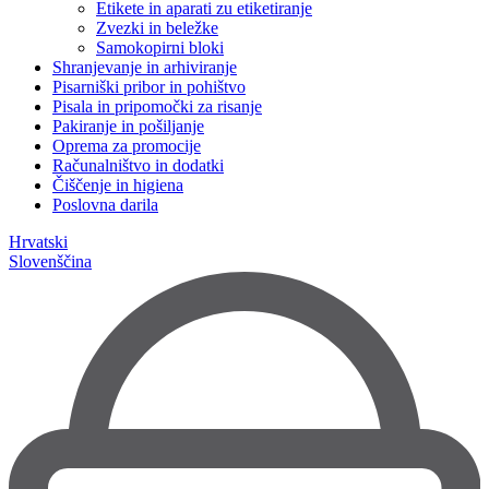
Etikete in aparati zu etiketiranje
Zvezki in beležke
Samokopirni bloki
Shranjevanje in arhiviranje
Pisarniški pribor in pohištvo
Pisala in pripomočki za risanje
Pakiranje in pošiljanje
Oprema za promocije
Računalništvo in dodatki
Čiščenje in higiena
Poslovna darila
Hrvatski
Slovenščina