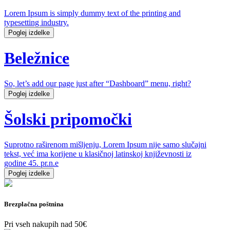
Lorem Ipsum is simply dummy text of the printing and
typesetting industry.
Poglej izdelke
Beležnice
So, let’s add our page just after “Dashboard” menu, right?
Poglej izdelke
Šolski pripomočki
Suprotno raširenom mišljenju, Lorem Ipsum nije samo slučajni
tekst, već ima korijene u klasičnoj latinskoj književnosti iz
godine 45. pr.n.e
Poglej izdelke
Brezplačna poštnina
Pri vseh nakupih nad 50€