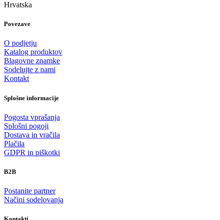
Hrvatska
Povezave
O podjetju
Katalog produktov
Blagovne znamke
Sodelujte z nami
Kontakt
Splošne informacije
Pogosta vprašanja
Splošni pogoji
Dostava in vračila
Plačila
GDPR in piškotki
B2B
Postanite partner
Načini sodelovanja
Kontakti