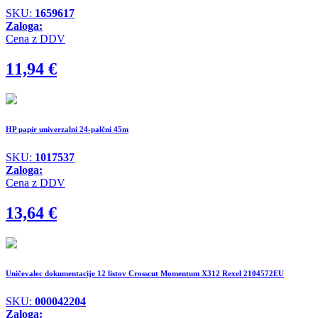
SKU:
1659617
Zaloga:
Cena z DDV
11,94
€
HP papir univerzalni 24-palčni 45m
SKU:
1017537
Zaloga:
Cena z DDV
13,64
€
Uničevalec dokumentacije 12 listov Crosscut Momentum X312 Rexel 2104572EU
SKU:
000042204
Zaloga: