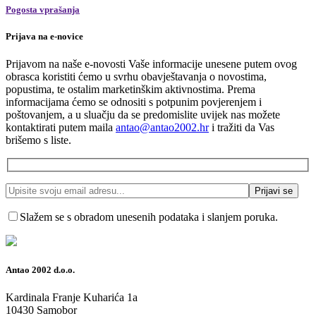
Pogosta vprašanja
Prijava na e-novice
Prijavom na naše e-novosti Vaše informacije unesene putem ovog
obrasca koristiti ćemo u svrhu obavještavanja o novostima,
popustima, te ostalim marketinškim aktivnostima. Prema
informacijama ćemo se odnositi s potpunim povjerenjem i
poštovanjem, a u sluačju da se predomislite uvijek nas možete
kontaktirati putem maila
antao@antao2002.hr
i tražiti da Vas
brišemo s liste.
Slažem se s obradom unesenih podataka i slanjem poruka.
Antao 2002 d.o.o.
Kardinala Franje Kuharića 1a
10430 Samobor