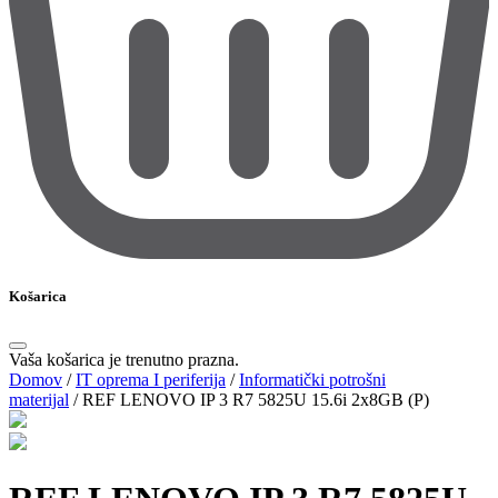
Košarica
Vaša košarica je trenutno prazna.
Domov
/
IT oprema I periferija
/
Informatički potrošni
materijal
/
REF LENOVO IP 3 R7 5825U 15.6i 2x8GB (P)