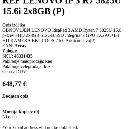
REF LENOVO IP 3 R7 5825U
15.6i 2x8GB (P)
Opis izdelka
OBNOVLJEN LENOVO IdeaPad 3 AMD Ryzen 7 5825U 15,6
palcev FHD 2x8GB 512GB SSD Integrirana GPU 2X2AC+BT
HD KAMERA BKLT DOS 2 leti Arktično siva(P)
EAN:
Array
Zaloga:
SKU:
46331435
Pakiranje maloprodaja:
kos
Pakiranje veleprodaja:
kos
Cena z DDV
648,77
€
Dodaten opis
Mnenja kupcev (0)
Ni ocen.
Your Email address will not be published.