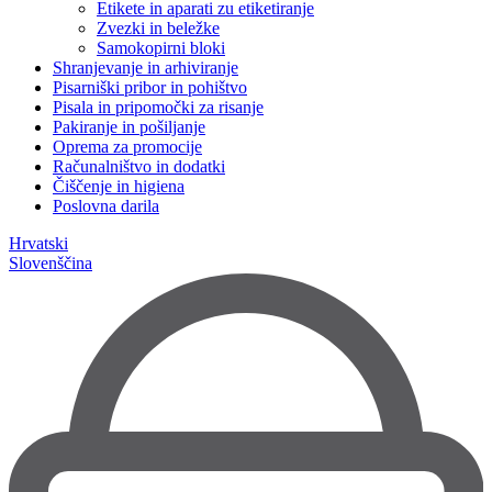
Etikete in aparati zu etiketiranje
Zvezki in beležke
Samokopirni bloki
Shranjevanje in arhiviranje
Pisarniški pribor in pohištvo
Pisala in pripomočki za risanje
Pakiranje in pošiljanje
Oprema za promocije
Računalništvo in dodatki
Čiščenje in higiena
Poslovna darila
Hrvatski
Slovenščina