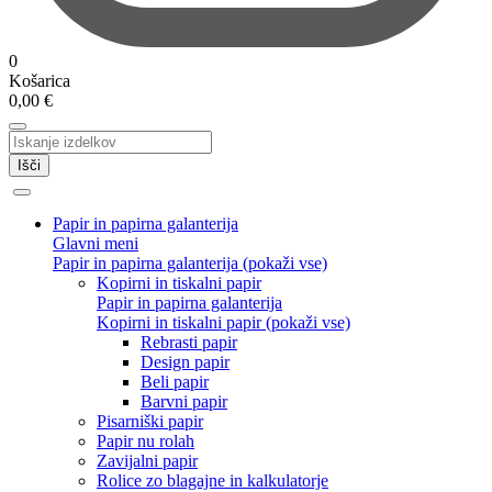
0
Košarica
0,00
€
Išči
Papir in papirna galanterija
Glavni meni
Papir in papirna galanterija (pokaži vse)
Kopirni in tiskalni papir
Papir in papirna galanterija
Kopirni in tiskalni papir (pokaži vse)
Rebrasti papir
Design papir
Beli papir
Barvni papir
Pisarniški papir
Papir nu rolah
Zavijalni papir
Rolice zo blagajne in kalkulatorje