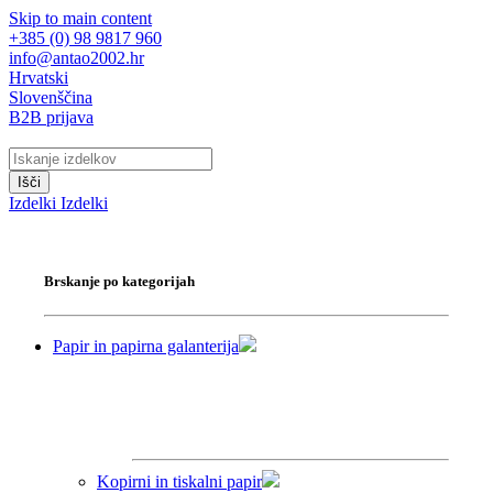
Skip to main content
+385 (0) 98 9817 960
info@antao2002.hr
Hrvatski
Slovenščina
B2B prijava
Išči
Izdelki
Izdelki
Brskanje po kategorijah
Papir in papirna galanterija
Kopirni in tiskalni papir