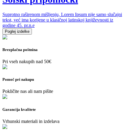
Suprotno raširenom mišljenju, Lorem Ipsum nije samo slučajni
tekst, već ima korijene u klasičnoj latinskoj književnosti iz
godine 45. pr.n.e
Poglej izdelke
Brezplačna poštnina
Pri vseh nakupih nad 50€
Pomoč pri nakupu
Pokličite nas ali nam pišite
Garancija kvalitete
Vrhunski materiali in izdelava