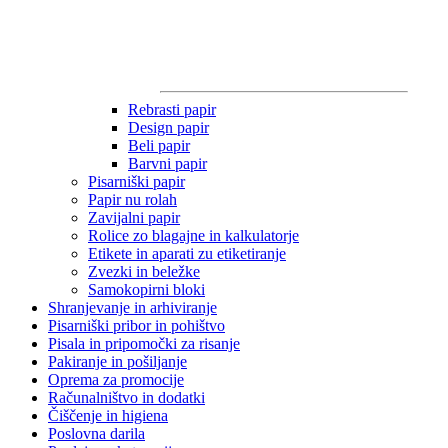
Rebrasti papir
Design papir
Beli papir
Barvni papir
Pisarniški papir
Papir nu rolah
Zavijalni papir
Rolice zo blagajne in kalkulatorje
Etikete in aparati zu etiketiranje
Zvezki in beležke
Samokopirni bloki
Shranjevanje in arhiviranje
Pisarniški pribor in pohištvo
Pisala in pripomočki za risanje
Pakiranje in pošiljanje
Oprema za promocije
Računalništvo in dodatki
Čiščenje in higiena
Poslovna darila