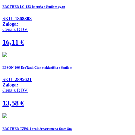
BROTHER LC-123 kartuša s črnilom cyan
SKU:
1868308
Zaloga:
Cena z DDV
16,11
€
EPSON 106 EcoTank Cian steklenička s črnilom
SKU:
2895621
Zaloga:
Cena z DDV
13,58
€
BROTHER TZE611 trak črna/rumena 6mm 8m