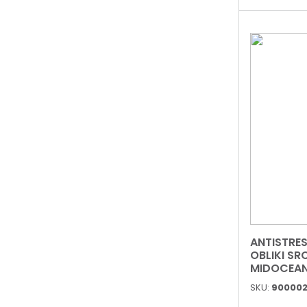
ANTISTRE
OBLIKI SR
MIDOCEA
IT345905
SKU:
900002