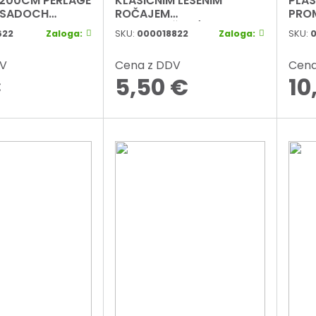
X200CM PERLAGE
KLASIČNIM LESENIM
PLAS
 SADOCH
ROČAJEM
PRO
SHA.ORANŽNO/RUMENI
PERL
622
Zaloga:
SKU:
000018822
Zaloga:
SKU:
0
DV
Cena z DDV
Cena
€
5,50
€
10