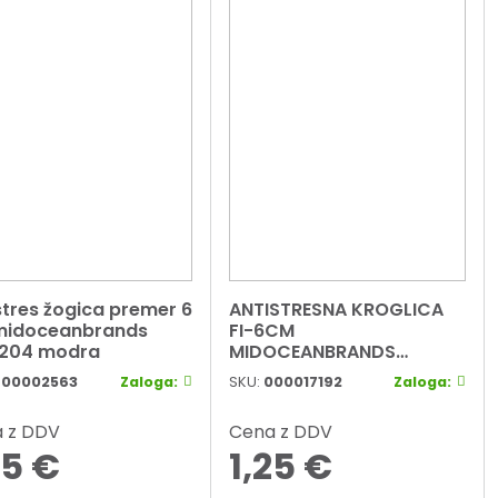
stres žogica premer 6
ANTISTRESNA KROGLICA
midoceanbrands
FI-6CM
3204 modra
MIDOCEANBRANDS
IT133210 ORANŽNA
900002563
Zaloga:
SKU:
000017192
Zaloga:
 z DDV
Cena z DDV
25
€
1,25
€