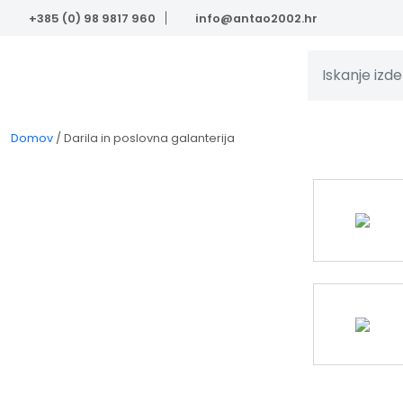
Skip to main content
+385 (0) 98 9817 960
info@antao2002.hr
Domov
/
Darila in poslovna galanterija