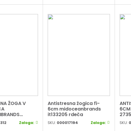
SNA ŽOGA V
Antistresna žogica fi-
ANTI
CA
6cm midoceanbrands
6CM 
NBRANDS
it133205 rdeča
2735
312
Zaloga:
SKU:
000017194
Zaloga:
SKU:
0