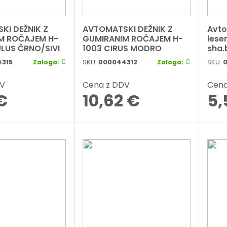
KI DEŽNIK Z
AVTOMATSKI DEŽNIK Z
Avto
M ROČAJEM H-
GUMIRANIM ROČAJEM H-
lese
LUS ČRNO/SIVI
1003 CIRUS MODRO
sha.
315
Zaloga:
SKU:
000044312
Zaloga:
SKU:
0
DV
Cena z DDV
Cena
€
10,62
€
5,