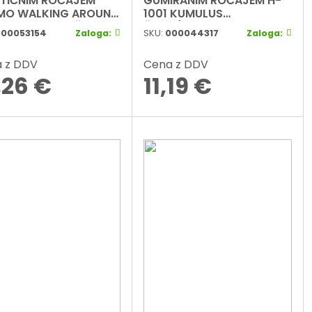
TIČNIM ROČAJEM
GUMIRANIM ROČAJEM H-
MO WALKING AROUND
1001 KUMULUS
ETTI 96011-01 ČRN
ČRNO/MODER
00053154
Zaloga:
SKU:
000044317
Zaloga:
 z DDV
Cena z DDV
,26
€
11,19
€