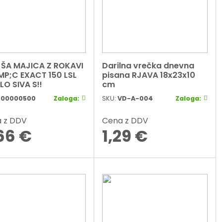
ŠA MAJICA Z ROKAVI
Darilna vrečka dnevna
P;C EXACT 150 LSL
pisana RJAVA 18x23x10
LO SIVA S!!
cm
900000500
Zaloga:
SKU:
VD-A-004
Zaloga:
 z DDV
Cena z DDV
66
€
1,29
€