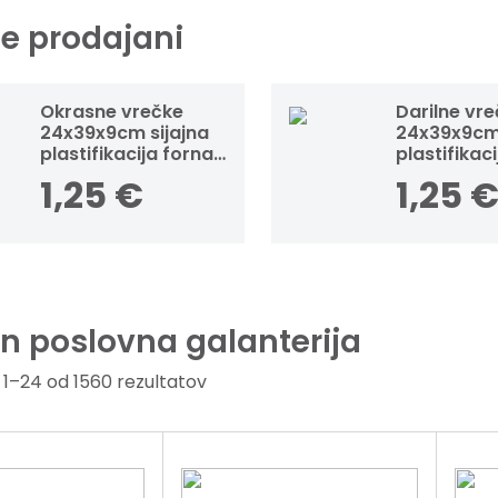
je prodajani
Okrasne vrečke
Darilne vr
24x39x9cm sijajna
24x39x9cm 
plastifikacija fornax
plastifikac
modre
srebrne
1,25
€
1,25
in poslovna galanterija
 1–24 od 1560 rezultatov