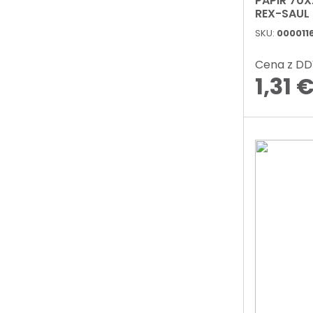
PAPIR 70
REX-SAUL
PE3J1ASS
SKU:
000011
Cena z D
1,31