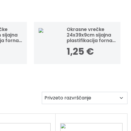
ečke
Okrasne vrečke
sijajna
24x39x9cm sijajna
ija fornax
plastifikacija fornax
zlate
€
1,25
€