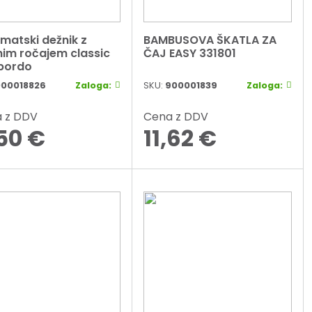
matski dežnik z
BAMBUSOVA ŠKATLA ZA
nim ročajem classic
ČAJ EASY 331801
bordo
00018826
Zaloga:
SKU:
900001839
Zaloga:
 z DDV
Cena z DDV
50
€
11,62
€