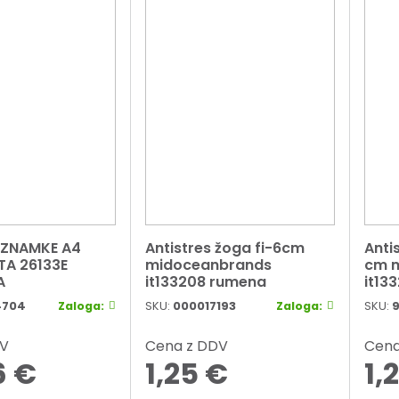
 ZNAMKE A4
Antistres žoga fi-6cm
Anti
A 26133E
midoceanbrands
cm 
A
it133208 rumena
it13
4704
Zaloga:
SKU:
000017193
Zaloga:
SKU:
DV
Cena z DDV
Cena
6
€
1,25
€
1,