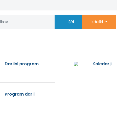
Išči
Izdelki
Darilni program
Koledarji
Program daril