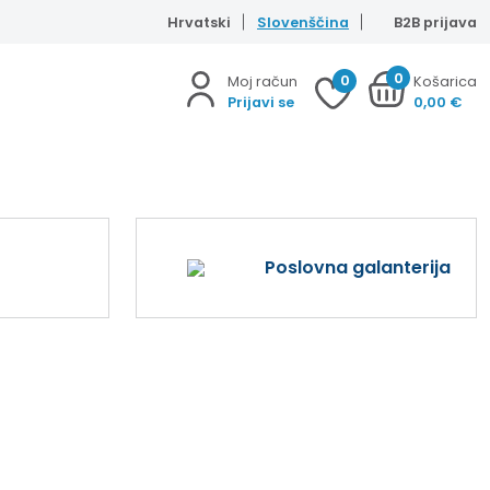
Hrvatski
Slovenščina
B2B prijava
0
0
Moj račun
Košarica
Prijavi se
0,00
€
Poslovna galanterija