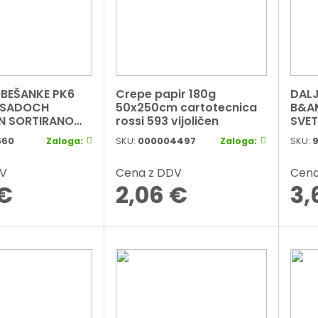
OBEŠANKE PK6
Crepe papir 180g
DALJ
 SADOCH
50x250cm cartotecnica
B&AM
N SORTIRANO
rossi 593 vijoličen
SVET
560
Zaloga:
SKU:
000004497
Zaloga:
SKU:
DV
Cena z DDV
Cena
€
2,06
€
3,