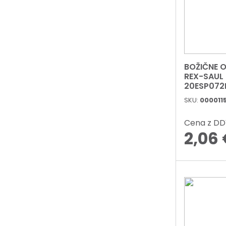
BOŽIČNE 
REX-SAUL
20ESP072
BLISTER
SKU:
000011
Cena z D
2,06