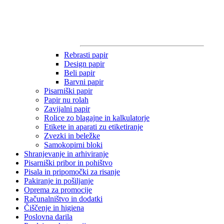
Rebrasti papir
Design papir
Beli papir
Barvni papir
Pisarniški papir
Papir nu rolah
Zavijalni papir
Rolice zo blagajne in kalkulatorje
Etikete in aparati zu etiketiranje
Zvezki in beležke
Samokopirni bloki
Shranjevanje in arhiviranje
Pisarniški pribor in pohištvo
Pisala in pripomočki za risanje
Pakiranje in pošiljanje
Oprema za promocije
Računalništvo in dodatki
Čiščenje in higiena
Poslovna darila