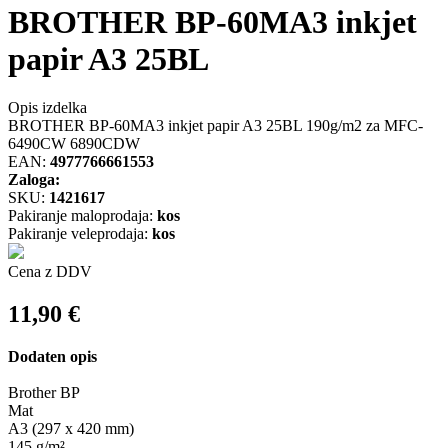
BROTHER BP-60MA3 inkjet
papir A3 25BL
Opis izdelka
BROTHER BP-60MA3 inkjet papir A3 25BL 190g/m2 za MFC-
6490CW 6890CDW
EAN:
4977766661553
Zaloga:
SKU:
1421617
Pakiranje maloprodaja:
kos
Pakiranje veleprodaja:
kos
Cena z DDV
11,90
€
Dodaten opis
Brother BP
Mat
A3 (297 x 420 mm)
145 g/m²