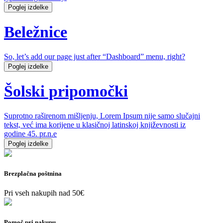
Poglej izdelke
Beležnice
So, let’s add our page just after “Dashboard” menu, right?
Poglej izdelke
Šolski pripomočki
Suprotno raširenom mišljenju, Lorem Ipsum nije samo slučajni
tekst, već ima korijene u klasičnoj latinskoj književnosti iz
godine 45. pr.n.e
Poglej izdelke
Brezplačna poštnina
Pri vseh nakupih nad 50€
Pomoč pri nakupu