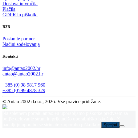
Dostava in vračila
Plačila
GDPR in piškotki
B2B
Postanite partner
Načini sodelovanja
Kontakti
info@antao2002.hr
antao@antao2002.hr
+385 (0) 98 9817 960
+385 (0) 99 4878 329
© Antao 2002 d.o.o., 2026. Vse pravice pridržane.
Na spletnem portalu antao.eu uporabljamo piškotke predvsem za
boljše delovanje strani in prijetnejšo uporabniško izkušnjo. Z
nadaljnjo uporabo se strinjate z uporabo piškotkov.
Sprejmi