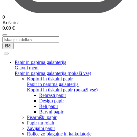
0
Košarica
0,00
€
Išči
Papir in papirna galanterija
Glavni meni
Papir in papirna galanterija (pokaži vse)
Kopirni in tiskalni papir
Papir in papirna galanterija
Kopirni in tiskalni papir (pokaži vse)
Rebrasti papir
Design papir
Beli papir
Barvni papir
Pisarniški papir
Papir nu rolah
Zavijalni papir
Rolice zo blagajne in kalkulatorje