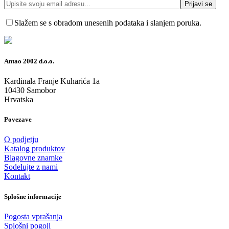
Slažem se s obradom unesenih podataka i slanjem poruka.
Antao 2002 d.o.o.
Kardinala Franje Kuharića 1a
10430 Samobor
Hrvatska
Povezave
O podjetju
Katalog produktov
Blagovne znamke
Sodelujte z nami
Kontakt
Splošne informacije
Pogosta vprašanja
Splošni pogoji