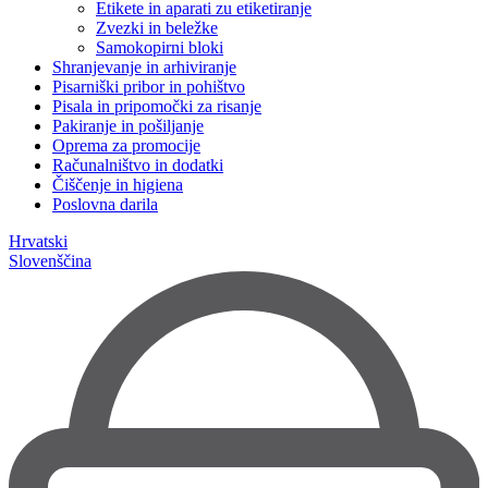
Etikete in aparati zu etiketiranje
Zvezki in beležke
Samokopirni bloki
Shranjevanje in arhiviranje
Pisarniški pribor in pohištvo
Pisala in pripomočki za risanje
Pakiranje in pošiljanje
Oprema za promocije
Računalništvo in dodatki
Čiščenje in higiena
Poslovna darila
Hrvatski
Slovenščina