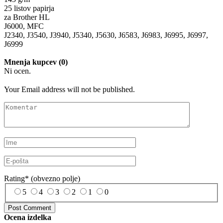
25 listov papirja
za Brother HL
J6000, MFC
J2340, J3540, J3940, J5340, J5630, J6583, J6983, J6995, J6997,
J6999
Mnenja kupcev (0)
Ni ocen.
Your Email address will not be published.
Rating
*
(obvezno polje)
5
4
3
2
1
0
Ocena izdelka