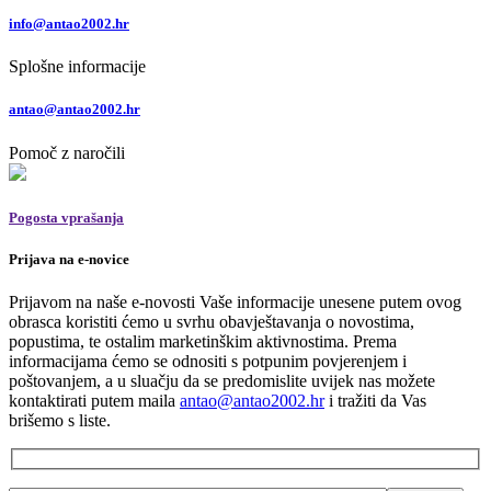
info@antao2002.hr
Splošne informacije
antao@antao2002.hr
Pomoč z naročili
Pogosta vprašanja
Prijava na e-novice
Prijavom na naše e-novosti Vaše informacije unesene putem ovog
obrasca koristiti ćemo u svrhu obavještavanja o novostima,
popustima, te ostalim marketinškim aktivnostima. Prema
informacijama ćemo se odnositi s potpunim povjerenjem i
poštovanjem, a u sluačju da se predomislite uvijek nas možete
kontaktirati putem maila
antao@antao2002.hr
i tražiti da Vas
brišemo s liste.