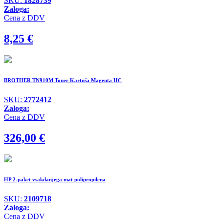
SKU:
1828739
Zaloga:
Cena z DDV
8,25
€
BROTHER TN910M Toner Kartuša Magenta HC
SKU:
2772412
Zaloga:
Cena z DDV
326,00
€
HP 2-paket vsakdanjega mat polipropilena
SKU:
2109718
Zaloga:
Cena z DDV