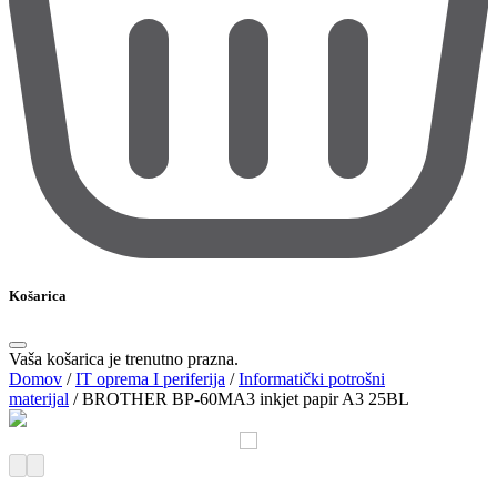
Košarica
Vaša košarica je trenutno prazna.
Domov
/
IT oprema I periferija
/
Informatički potrošni
materijal
/
BROTHER BP-60MA3 inkjet papir A3 25BL