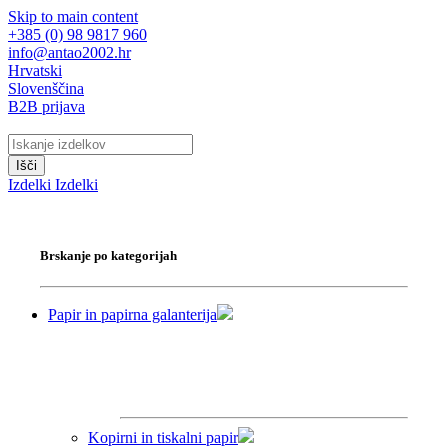
Skip to main content
+385 (0) 98 9817 960
info@antao2002.hr
Hrvatski
Slovenščina
B2B prijava
Išči
Izdelki
Izdelki
Brskanje po kategorijah
Papir in papirna galanterija
Kopirni in tiskalni papir