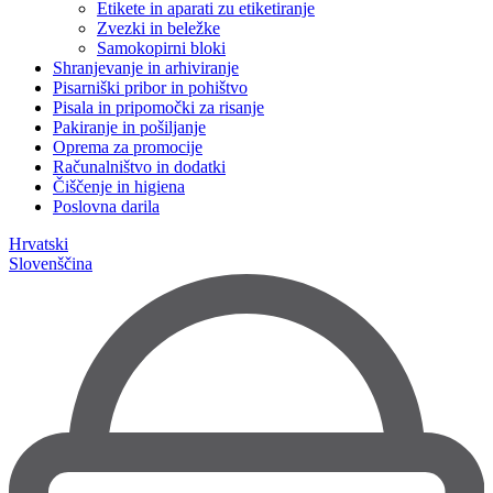
Etikete in aparati zu etiketiranje
Zvezki in beležke
Samokopirni bloki
Shranjevanje in arhiviranje
Pisarniški pribor in pohištvo
Pisala in pripomočki za risanje
Pakiranje in pošiljanje
Oprema za promocije
Računalništvo in dodatki
Čiščenje in higiena
Poslovna darila
Hrvatski
Slovenščina