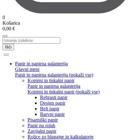
0
Košarica
0,00
€
Išči
Papir in papirna galanterija
Glavni meni
Papir in papirna galanterija (pokaži vse)
Kopirni in tiskalni papir
Papir in papirna galanterija
Kopirni in tiskalni papir (pokaži vse)
Rebrasti papir
Design papir
Beli papir
Barvni papir
Pisarniški papir
Papir nu rolah
Zavijalni papir
Rolice zo blagajne in kalkulatorje