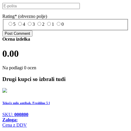
Rating
*
(obvezno polje)
5
4
3
2
1
0
Ocena izdelka
0.00
Na podlagi 0 ocen
Drugi kupci so izbrali tudi
Tekoče milo antibak. Freshline 5 l
SKU:
000800
Zaloga:
Cena z DDV