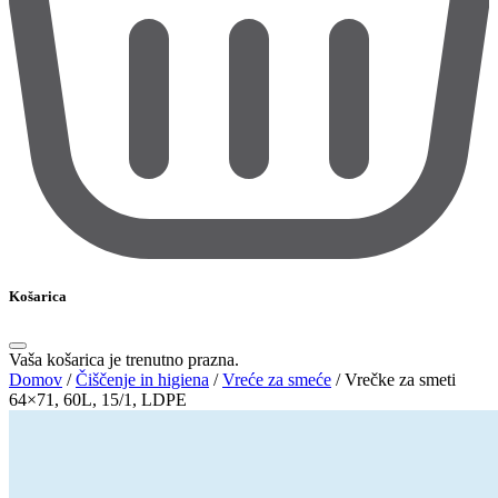
Košarica
Vaša košarica je trenutno prazna.
Domov
/
Čiščenje in higiena
/
Vreće za smeće
/
Vrečke za smeti
64×71, 60L, 15/1, LDPE