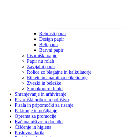
Rebrasti papir
Design papir
Beli papir
Barvni papir
Pisarniški papir
Papir nu rolah
Zavijalni papir
Rolice zo blagajne in kalkulatorje
Etikete in aparati zu etiketiranje
Zvezki in beležke
Samokopirni bloki
Shranjevanje in arhiviranje
Pisarniški pribor in pohištvo
Pisala in pripomočki za risanje
Pakiranje in pošiljanje
Oprema za promocije
Računalništvo in dodatki
Čiščenje in higiena
Poslovna darila