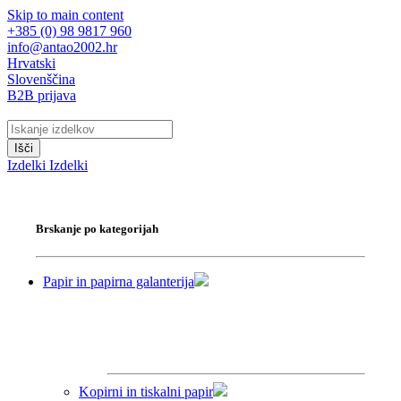
Skip to main content
+385 (0) 98 9817 960
info@antao2002.hr
Hrvatski
Slovenščina
B2B prijava
Išči
Izdelki
Izdelki
Brskanje po kategorijah
Papir in papirna galanterija
Kopirni in tiskalni papir