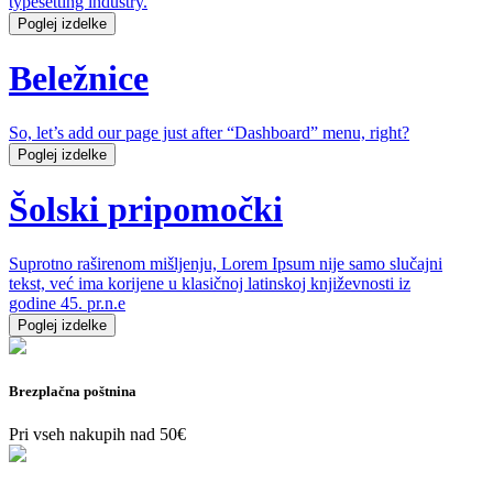
typesetting industry.
Poglej izdelke
Beležnice
So, let’s add our page just after “Dashboard” menu, right?
Poglej izdelke
Šolski pripomočki
Suprotno raširenom mišljenju, Lorem Ipsum nije samo slučajni
tekst, već ima korijene u klasičnoj latinskoj književnosti iz
godine 45. pr.n.e
Poglej izdelke
Brezplačna poštnina
Pri vseh nakupih nad 50€