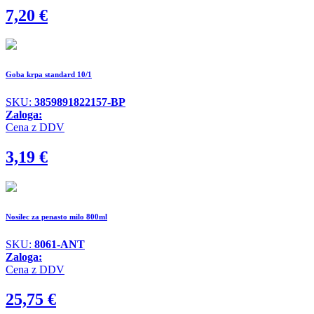
7,20
€
Goba krpa standard 10/1
SKU:
3859891822157-BP
Zaloga:
Cena z DDV
3,19
€
Nosilec za penasto milo 800ml
SKU:
8061-ANT
Zaloga:
Cena z DDV
25,75
€