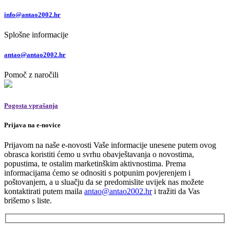
info@antao2002.hr
Splošne informacije
antao@antao2002.hr
Pomoč z naročili
Pogosta vprašanja
Prijava na e-novice
Prijavom na naše e-novosti Vaše informacije unesene putem ovog
obrasca koristiti ćemo u svrhu obavještavanja o novostima,
popustima, te ostalim marketinškim aktivnostima. Prema
informacijama ćemo se odnositi s potpunim povjerenjem i
poštovanjem, a u sluačju da se predomislite uvijek nas možete
kontaktirati putem maila
antao@antao2002.hr
i tražiti da Vas
brišemo s liste.