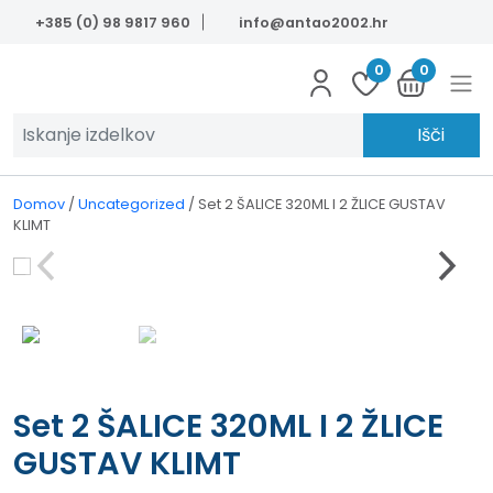
Skip to main content
+385 (0) 98 9817 960
info@antao2002.hr
0
0
Išči
Domov
/
Uncategorized
/
Set 2 ŠALICE 320ML I 2 ŽLICE GUSTAV
KLIMT
Set 2 ŠALICE 320ML I 2 ŽLICE
GUSTAV KLIMT