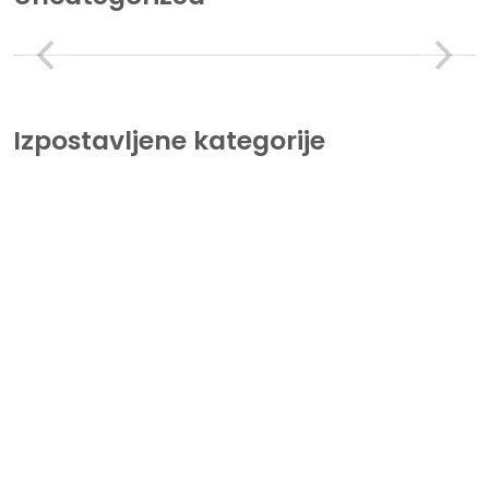
Izpostavljene kategorije
Tiskalniki
Lorem Ipsum is simply dummy text of the printing and
typesetting industry.
Beležnice