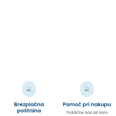
So, let’s add our page just after “Dashboard” menu, right?
Šolski pripomočki
Suprotno raširenom mišljenju, Lorem Ipsum nije samo slučajni
tekst, već ima korijene u klasičnoj latinskoj književnosti iz
godine 45. pr.n.e
Brezplačna
Pomoč pri nakupu
poštnina
Pokličite nas ali nam