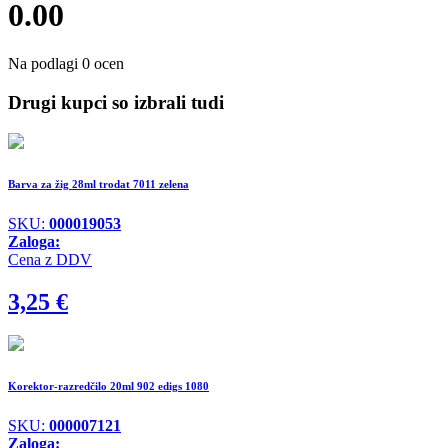
0.00
Na podlagi 0 ocen
Drugi kupci so izbrali tudi
Barva za žig 28ml trodat 7011 zelena
SKU:
000019053
Zaloga:
Cena z DDV
3,25
€
Korektor-razredčilo 20ml 902 edigs 1080
SKU:
000007121
Zaloga: