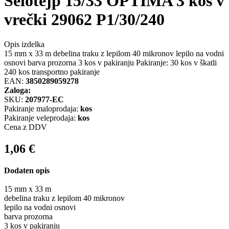
Selotejp 15/33 OPTIMA 3 kos v
vrečki 29062 P1/30/240
Opis izdelka
15 mm x 33 m debelina traku z lepilom 40 mikronov lepilo na vodni
osnovi barva prozorna 3 kos v pakiranju Pakiranje: 30 kos v škatli
240 kos transportno pakiranje
EAN:
3850289059278
Zaloga:
SKU:
207977-EC
Pakiranje maloprodaja:
kos
Pakiranje veleprodaja:
kos
Cena z DDV
1,06
€
Dodaten opis
15 mm x 33 m
debelina traku z lepilom 40 mikronov
lepilo na vodni osnovi
barva prozorna
3 kos v pakiranju