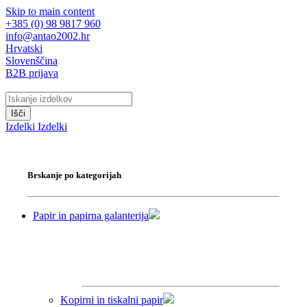
Skip to main content
+385 (0) 98 9817 960
info@antao2002.hr
Hrvatski
Slovenščina
B2B prijava
Išči
Izdelki
Izdelki
Brskanje po kategorijah
Papir in papirna galanterija
Kopirni in tiskalni papir