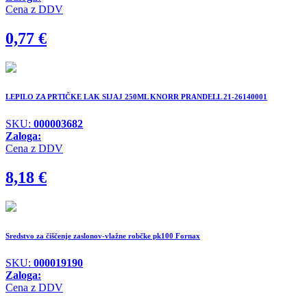
Cena z DDV
0,77
€
LEPILO ZA PRTIČKE LAK SIJAJ 250ML KNORR PRANDELL 21-26140001
SKU:
000003682
Zaloga:
Cena z DDV
8,18
€
Sredstvo za čiščenje zaslonov-vlažne robčke pk100 Fornax
SKU:
000019190
Zaloga:
Cena z DDV