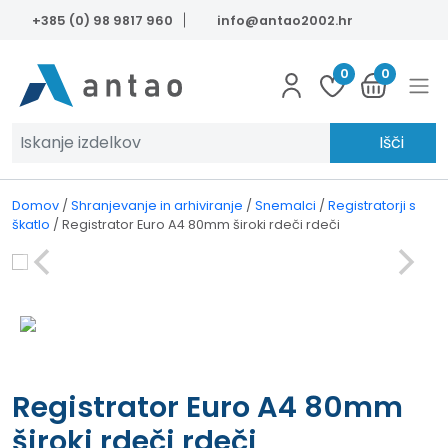
Skip to main content
+385 (0) 98 9817 960
info@antao2002.hr
0
0
Išči
Domov
/
Shranjevanje in arhiviranje
/
Snemalci
/
Registratorji s
škatlo
/
Registrator Euro A4 80mm široki rdeči rdeči
Registrator Euro A4 80mm
široki rdeči rdeči