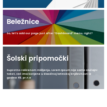
Beležnice
So, let’s add our page just after “Dashboard” menu, right?
Šolski pripomočki
Suprotno raširenom mišljenju, Lorem Ipsum nije samo slučajni
tekst, već ima korijene u klasičnoj latinskoj književnosti iz
godine 45. pr.n.e