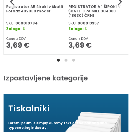
Registrator A5 široki v škatli
REGISTRATOR A4 ŠIROKI V
Fornax 402930 moder
ŠKATLI LIPA MILL 004083
(18630) ČRNI
SKU:
000010784
SKU:
000013357
Zaloga:
Zaloga:
Cena z DDV
Cena z DDV
3,69
€
3,69
€
Izpostavljene kategorije
Tiskalniki
Lorem Ipsum is simply dummy text of the printing and
typesetting industry.