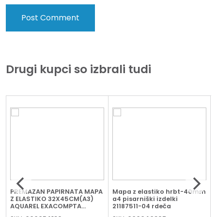
Drugi kupci so izbrali tudi
s
PREMAZAN PAPIRNATA MAPA
Mapa z elastiko hrbt-40mm
a
Z ELASTIKO 32X45CM(A3)
a4 pisarniški izdelki
AQUAREL EXACOMPTA
21187511-04 rdeča
25680E SORT