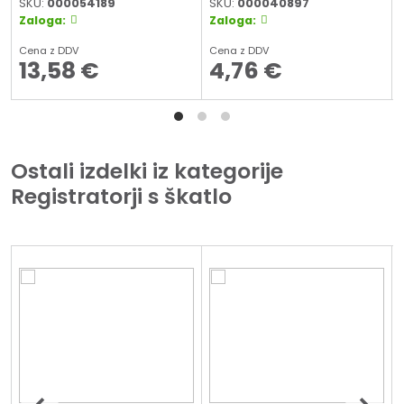
SKU:
000054189
SKU:
000040897
Zaloga:
Zaloga:
Cena z DDV
Cena z DDV
13,58
€
4,76
€
Ostali izdelki iz kategorije
Registratorji s škatlo