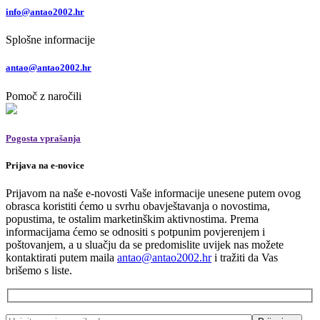
info@antao2002.hr
Splošne informacije
antao@antao2002.hr
Pomoč z naročili
Pogosta vprašanja
Prijava na e-novice
Prijavom na naše e-novosti Vaše informacije unesene putem ovog
obrasca koristiti ćemo u svrhu obavještavanja o novostima,
popustima, te ostalim marketinškim aktivnostima. Prema
informacijama ćemo se odnositi s potpunim povjerenjem i
poštovanjem, a u sluačju da se predomislite uvijek nas možete
kontaktirati putem maila
antao@antao2002.hr
i tražiti da Vas
brišemo s liste.