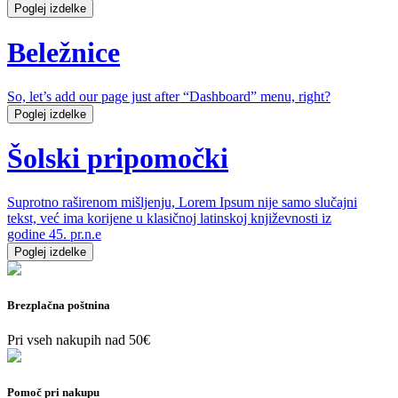
Poglej izdelke
Beležnice
So, let’s add our page just after “Dashboard” menu, right?
Poglej izdelke
Šolski pripomočki
Suprotno raširenom mišljenju, Lorem Ipsum nije samo slučajni
tekst, već ima korijene u klasičnoj latinskoj književnosti iz
godine 45. pr.n.e
Poglej izdelke
Brezplačna poštnina
Pri vseh nakupih nad 50€
Pomoč pri nakupu