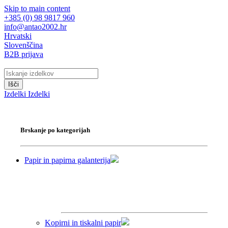
Skip to main content
+385 (0) 98 9817 960
info@antao2002.hr
Hrvatski
Slovenščina
B2B prijava
Išči
Izdelki
Izdelki
Brskanje po kategorijah
Papir in papirna galanterija
Kopirni in tiskalni papir