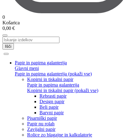
0
Košarica
0,00
€
Išči
Papir in papirna galanterija
Glavni meni
Papir in papirna galanterija (pokaži vse)
Kopirni in tiskalni papir
Papir in papirna galanterija
Kopirni in tiskalni papir (pokaži vse)
Rebrasti papir
Design papir
Beli papir
Barvni papir
Pisarniški papir
Papir nu rolah
Zavijalni papir
Rolice zo blagajne in kalkulatorje