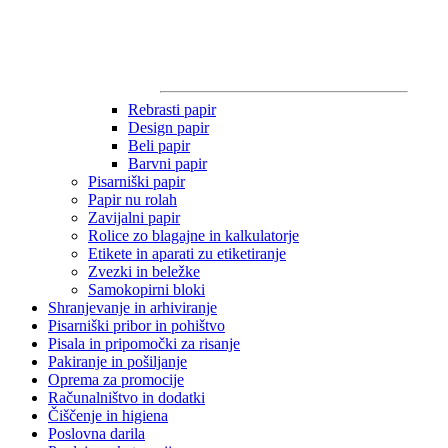
Rebrasti papir
Design papir
Beli papir
Barvni papir
Pisarniški papir
Papir nu rolah
Zavijalni papir
Rolice zo blagajne in kalkulatorje
Etikete in aparati zu etiketiranje
Zvezki in beležke
Samokopirni bloki
Shranjevanje in arhiviranje
Pisarniški pribor in pohištvo
Pisala in pripomočki za risanje
Pakiranje in pošiljanje
Oprema za promocije
Računalništvo in dodatki
Čiščenje in higiena
Poslovna darila