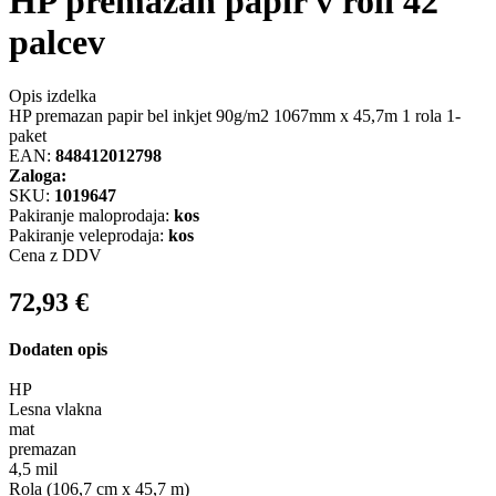
HP premazan papir v roli 42
palcev
Opis izdelka
HP premazan papir bel inkjet 90g/m2 1067mm x 45,7m 1 rola 1-
paket
EAN:
848412012798
Zaloga:
SKU:
1019647
Pakiranje maloprodaja:
kos
Pakiranje veleprodaja:
kos
Cena z DDV
72,93
€
Dodaten opis
HP
Lesna vlakna
mat
premazan
4,5 mil
Rola (106,7 cm x 45,7 m)