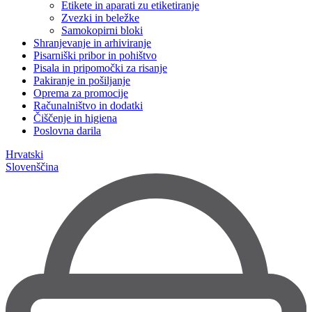
Etikete in aparati zu etiketiranje
Zvezki in beležke
Samokopirni bloki
Shranjevanje in arhiviranje
Pisarniški pribor in pohištvo
Pisala in pripomočki za risanje
Pakiranje in pošiljanje
Oprema za promocije
Računalništvo in dodatki
Čiščenje in higiena
Poslovna darila
Hrvatski
Slovenščina