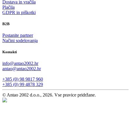
Dostava in vračila
Plačila
GDPR in piškotki
B2B
Postanite partner
Načini sodelovanja
Kontakti
info@antao2002.hr
antao@antao2002.hr
+385 (0) 98 9817 960
+385 (0) 99 4878 329
© Antao 2002 d.o.o., 2026. Vse pravice pridržane.