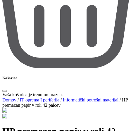
Košarica
Vaša košarica je trenutno prazna.
Domov
/
IT oprema I periferija
/
Informatički potrošni materijal
/
HP
premazan papir v roli 42 palcev