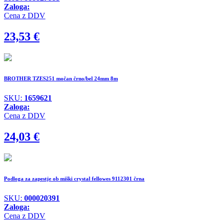
Zaloga:
Cena z DDV
23,53
€
BROTHER TZES251 močan črno/bel 24mm 8m
SKU:
1659621
Zaloga:
Cena z DDV
24,03
€
Podloga za zapestje ob miški crystal fellowes 9112301 črna
SKU:
000020391
Zaloga:
Cena z DDV