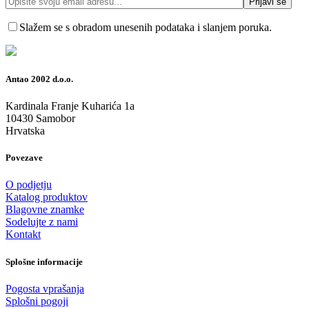
Slažem se s obradom unesenih podataka i slanjem poruka.
Antao 2002 d.o.o.
Kardinala Franje Kuharića 1a
10430 Samobor
Hrvatska
Povezave
O podjetju
Katalog produktov
Blagovne znamke
Sodelujte z nami
Kontakt
Splošne informacije
Pogosta vprašanja
Splošni pogoji