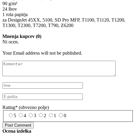
90 g/m²
24 lbov
1 rola papirja
za DesignJet 45XX, 5100, SD Pro MFP, T1100, T1120, T1200,
T1300, T2300, T7200, T790, Z6200
Mnenja kupcev (0)
Ni ocen.
Your Email address will not be published.
Rating
*
(obvezno polje)
5
4
3
2
1
0
Ocena izdelka