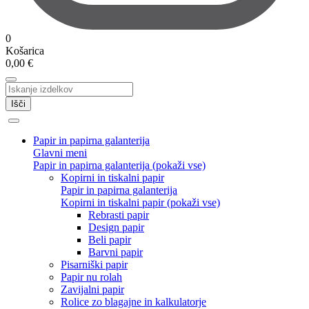
0
Košarica
0,00
€
Išči
Papir in papirna galanterija
Glavni meni
Papir in papirna galanterija (pokaži vse)
Kopirni in tiskalni papir
Papir in papirna galanterija
Kopirni in tiskalni papir (pokaži vse)
Rebrasti papir
Design papir
Beli papir
Barvni papir
Pisarniški papir
Papir nu rolah
Zavijalni papir
Rolice zo blagajne in kalkulatorje