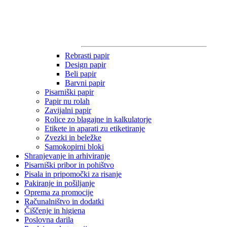
Rebrasti papir
Design papir
Beli papir
Barvni papir
Pisarniški papir
Papir nu rolah
Zavijalni papir
Rolice zo blagajne in kalkulatorje
Etikete in aparati zu etiketiranje
Zvezki in beležke
Samokopirni bloki
Shranjevanje in arhiviranje
Pisarniški pribor in pohištvo
Pisala in pripomočki za risanje
Pakiranje in pošiljanje
Oprema za promocije
Računalništvo in dodatki
Čiščenje in higiena
Poslovna darila