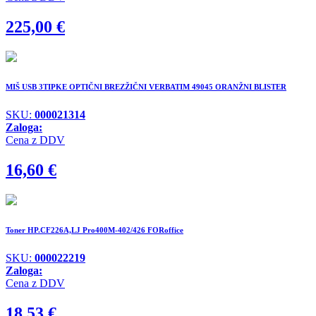
225,00
€
MIŠ USB 3TIPKE OPTIČNI BREZŽIČNI VERBATIM 49045 ORANŽNI BLISTER
SKU:
000021314
Zaloga:
Cena z DDV
16,60
€
Toner HP.CF226A,LJ Pro400M-402/426 FORoffice
SKU:
000022219
Zaloga:
Cena z DDV
18,53
€