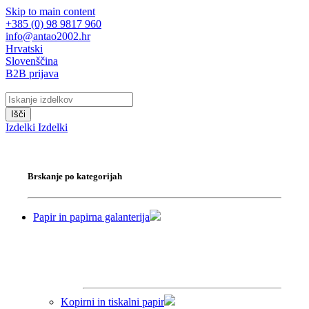
Skip to main content
+385 (0) 98 9817 960
info@antao2002.hr
Hrvatski
Slovenščina
B2B prijava
Išči
Izdelki
Izdelki
Brskanje po kategorijah
Papir in papirna galanterija
Kopirni in tiskalni papir