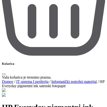
Košarica
Vaša košarica je trenutno prazna.
Domov
/
IT oprema I periferija
/
Informatički potrošni materijal
/
HP
Everyday pigmentni ink satenski fotopapir