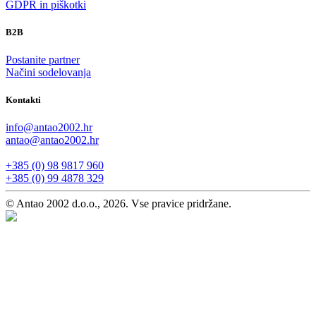
GDPR in piškotki
B2B
Postanite partner
Načini sodelovanja
Kontakti
info@antao2002.hr
antao@antao2002.hr
+385 (0) 98 9817 960
+385 (0) 99 4878 329
© Antao 2002 d.o.o., 2026. Vse pravice pridržane.