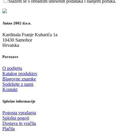
Slažem se s obradom unesenih podataka i slanjem poruka.
Antao 2002 d.o.o.
Kardinala Franje Kuharića 1a
10430 Samobor
Hrvatska
Povezave
O podjetju
Katalog produktov
Blagovne znamke
Sodelujte z nami
Kontakt
Splošne informacije
Pogosta vprašanja
Splošni pogoji
Dostava in vračila
Plačila