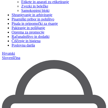
Etikete in aparati zu etiketiranje
Zvezki in beležke
Samokopirni bloki
Shranjevanje in arhiviranje
Pisarniški pribor in pohištvo
Pisala in pripomočki za risanje
Pakiranje in pošiljanje
Oprema za promocije
Računalništvo in dodatki
Čiščenje in higiena
Poslovna darila
Hrvatski
Slovenščina