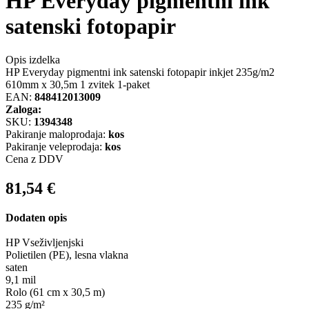
HP Everyday pigmentni ink
satenski fotopapir
Opis izdelka
HP Everyday pigmentni ink satenski fotopapir inkjet 235g/m2
610mm x 30,5m 1 zvitek 1-paket
EAN:
848412013009
Zaloga:
SKU:
1394348
Pakiranje maloprodaja:
kos
Pakiranje veleprodaja:
kos
Cena z DDV
81,54
€
Dodaten opis
HP Vseživljenjski
Polietilen (PE), lesna vlakna
saten
9,1 mil
Rolo (61 cm x 30,5 m)
235 g/m²