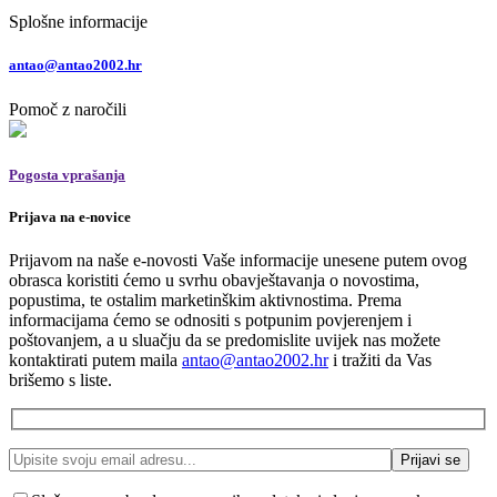
Splošne informacije
antao@antao2002.hr
Pomoč z naročili
Pogosta vprašanja
Prijava na e-novice
Prijavom na naše e-novosti Vaše informacije unesene putem ovog
obrasca koristiti ćemo u svrhu obavještavanja o novostima,
popustima, te ostalim marketinškim aktivnostima. Prema
informacijama ćemo se odnositi s potpunim povjerenjem i
poštovanjem, a u sluačju da se predomislite uvijek nas možete
kontaktirati putem maila
antao@antao2002.hr
i tražiti da Vas
brišemo s liste.