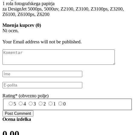
1 rola fotografskega papirja
za DesignJet 5000ps, 5000uv, Z2100, Z3100, Z3100ps, Z3200,
Z6100, Z6100ps, Z6200
Mnenja kupcev (0)
Ni ocen.
Your Email address will not be published.
Rating
*
(obvezno polje)
5
4
3
2
1
0
Ocena izdelka
0.00