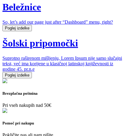
Beležnice
So, let’s add our page just after “Dashboard” menu, right?
Poglej izdelke
Šolski pripomočki
Suprotno raširenom mišljenju, Lorem Ipsum nije samo slučajni
tekst, već ima korijene u klasičnoj latinskoj književnosti iz
godine 45. pr.n.e
Poglej izdelke
Brezplačna poštnina
Pri vseh nakupih nad 50€
Pomoč pri nakupu
Pokličite nas ali nam pišite