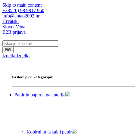
Skip to main content
+385 (0) 98 9817 960
info@antao2002.hr
Hrvatski
Slovenščina
B2B prijava
Išči
Izdelki
Izdelki
Brskanje po kategorijah
Papir in papirna galanterija
Kopirni in tiskalni papir