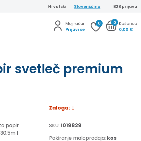
Hrvatski
Slovenščina
B2B prijava
0
0
Moj račun
Košarica
Prijavi se
0,00
€
ir svetleč premium
Zaloga:
to papir
SKU:
1019829
 30.5m 1
Pakiranje maloprodaja:
kos