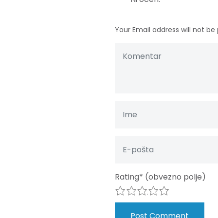
Your Email address will not be 
Rating
*
(obvezno polje)
1
2
3
4
5