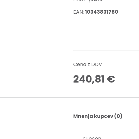
EAN:
10343831780
Cena z DDV
240,81
€
Mnenja kupcev (0)
Ni ocen.