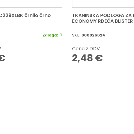
C229XLBK črnilo črno
TKANINSKA PODLOGA ZA 
ECONOMY RDEČA BLISTER
Zaloga:
SKU:
000026624
V
Cena z DDV
€
2,48
€