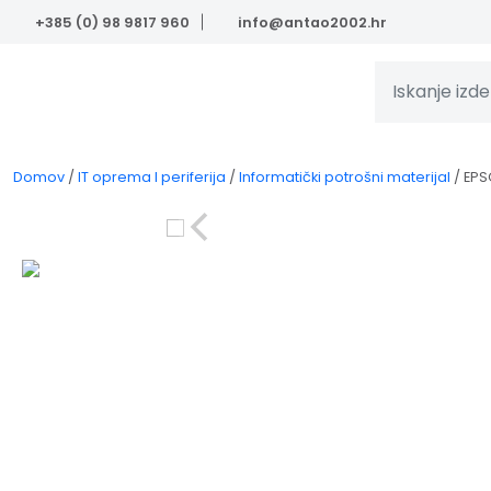
Skip to main content
+385 (0) 98 9817 960
info@antao2002.hr
Domov
/
IT oprema I periferija
/
Informatički potrošni materijal
/
EPS