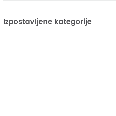
Izpostavljene kategorije
Tiskalniki
Lorem Ipsum is simply dummy text of the
printing and typesetting industry.