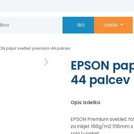
Išči
Izdelki
ON papir svetleč premium 44 palcev
EPSON pap
44 palcev
Opis izdelka
EPSON Premium svetleč fo
za inkjet 166g/m2 1118mm x
rola 1-paket