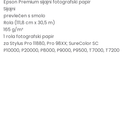
Epson Premium sijajni fotografski papir
Sijajni
prevlečen s smolo
Rola (111,8 cm x 30,5 m)
165 g/m²
1 rola fotografski papir
za Stylus Pro 11880, Pro 98XX; SureColor SC
P10000, P20000, P8000, P9000, P9500, T7000, T7200