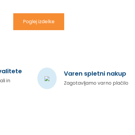
Poglej izdelke
valitete
Varen spletni nakup
li in
Zagotavljamo varno plačilo