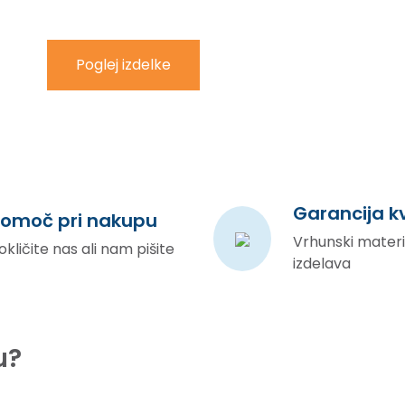
Poglej izdelke
Garancija k
omoč pri nakupu
Vrhunski materia
okličite nas ali nam pišite
izdelava
u?